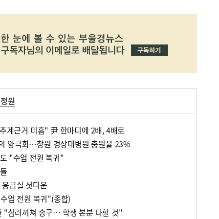
 정원
 추계근거 미흡" 尹 한마디에 2배, 4배로
의 양극화…창원 경상대병원 충원율 23%
도 "수업 전원 복귀"
생들
 응급실 셧다운
 수업 전원 복귀”(종합)
 "심려끼쳐 송구… 학생 본분 다할 것"