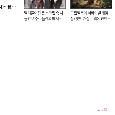
■ 검사 신분 버리고 직급하향(10년 이하 저연차 검사)…檢 중수청행 기피
빨려들어갈 듯 스크린 속 시
그린벨트에 서바이벌 게임
공간 변주…놀란의 메시지
장? 잇단 개장 문의에 찬반 논
는 ‘전쟁 속죄’
쟁