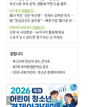
부산시장 후보 공약, 생활에 어떤 도움 될까
뉴스 분석
[전체보기]
與가 막은 ‘산은 부산행’…전재수 강력한 의지 표명 없인 공염불
田 “장금상선도 설득중”…해운기업 ‘톱다운 유치전’ 가속
신통이의 신문 읽기
[전체보기]
신문 속 시대현상…뉴미디어 활용해 봐요
스포츠 뉴스 읽으면 경기 보는 눈 커져요
어떻게 생각하십니까
[전체보기]
구·군 승진 축하화분 관행 없애자니 소상공인 울상
알립니다
3년째 병상에 있는 구의원…의정활동 못해도 월급 그대로
팩트체크
· 제 219회 한낮의 유U; 콘서트
[전체보기]
금정산 반려견 데리고 갈 수 있나…알아보니 ‘국립공원은 출입 불가’
· 제7회 부마항쟁문학상 공모
서울 도림천도 공업용수 활용한다는 사례, 정수 없이 한강물 공급…수질만 공업용수
· 2026 국제 어린이·청소년 경제아카데미
포토에세이
[전체보기]
연꽃 위 개개비
의령 한우산 털중나리
한 손 뉴스
[전체보기]
시민이 개발한 폭염 대응 앱 ‘그늘로’ 길안내 지도 등 인기
골목 맛집 발굴 고메 셀렉션…부산시, 페스티벌 시월 연계