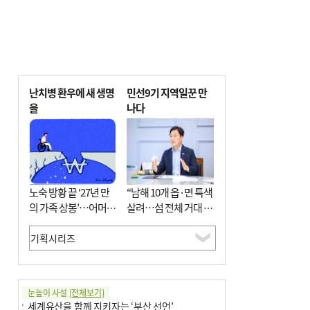
난치병 환우에 새 생명
민선9기 지역일꾼 만
을
나다
노숙 방황 끝 ‘27년 만
“남해 10개 읍·면 특색
의 가족 상봉’…어머니
살려…섬 전체 거대 정
와 행복 꿈꿔
원으로 조성”
눈높이 사설
[전체보기]
세계유산을 함께 지키자는 ‘부산 선언’