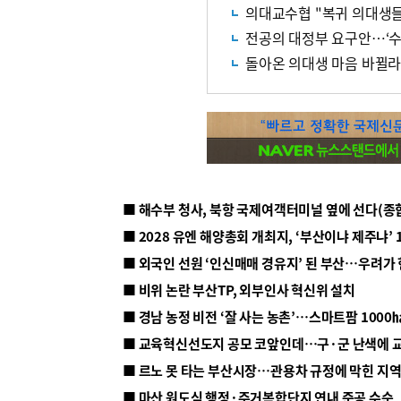
의대교수협 "복귀 의대생들
전공의 대정부 요구안…‘수
돌아온 의대생 마음 바뀔
■ 해수부 청사, 북항 국제여객터미널 옆에 선다(종
■ 2028 유엔 해양총회 개최지, ‘부산이냐 제주냐’ 
■ 외국인 선원 ‘인신매매 경유지’ 된 부산…우려가
■ 비위 논란 부산TP, 외부인사 혁신위 설치
■ 르노 못 타는 부산시장…관용차 규정에 막힌 지
■ 마산 원도심 행정·주거복합단지 연내 준공 수순