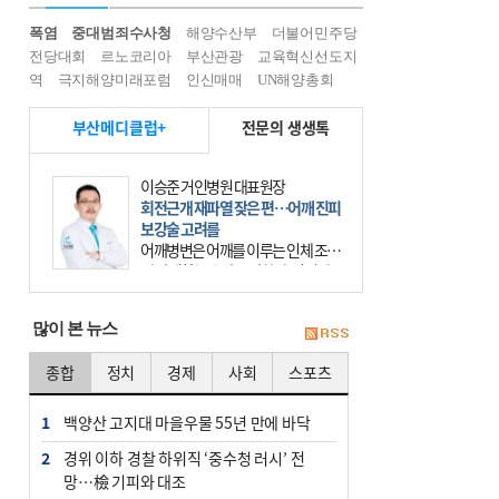
폭염
중대범죄수사청
해양수산부
더불어민주당
전당대회
르노코리아
부산관광
교육혁신선도지
역
극지해양미래포럼
인신매매
UN해양총회
부산메디클럽+
전문의 생생톡
이승준 거인병원 대표원장
회전근개 재파열 잦은 편…어깨 진피
보강술 고려를
어깨병변은 어깨를 이루는 인체 조직
에 발생하는 손상을 말한다. 여기에
는 오십견과 회전근개 증후군, 어깨
의 석회성 힘줄염 등이 있다. 국민건
많이 본 뉴스
강보험에 의하면 어깨병변
종합
정치
경제
사회
스포츠
1
백양산 고지대 마을우물 55년 만에 바닥
2
경위 이하 경찰 하위직 ‘중수청 러시’ 전
망…檢 기피와 대조