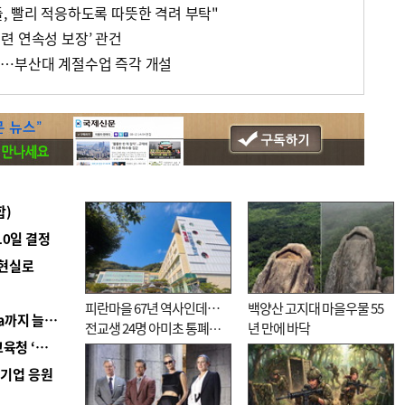
, 빨리 적응하도록 따뜻한 격려 부탁"
련 연속성 보장’ 관건
라…부산대 계절수업 즉각 개설
합)
10일 결정
 현실로
피란마을 67년 역사인데…
백양산 고지대 마을우물 55
■ 경남 농정 비전 ‘잘 사는 농촌’…스마트팜 1000㏊까지 늘린다
전교생 24명 아미초 통폐합
년 만에 바닥
■ 교육혁신선도지 공모 코앞인데…구·군 난색에 교육청 ‘쩔쩔’
기로
역기업 응원