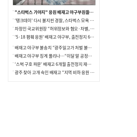
"스타벅스 가야지" 응원 배재고 야구부원들, 학교서 징계 처분
‘탱크데이’ 다시 불지핀 경찰, 스타벅스 모욕 혐의 압수수색
차정인 국교위원장 “허위정보와 혐오·차별, 학교 교실까지 유입"
‘5·18 폄훼 응원’ 배재고 야구부, 출전정지 6개월→1개월 감경
배재고 야구부 불송치 “광주일고가 처벌 불원 의사 표해”
배재고 야구부 징계 풀리나…“이달 말 공정위서 재심의”
‘스벅 구호 파문’ 배재고 6개월 출전정지 재심 신청키로
광주 찾아 고개 숙인 배재고 “지역 비하 응원 잘못”(종합)