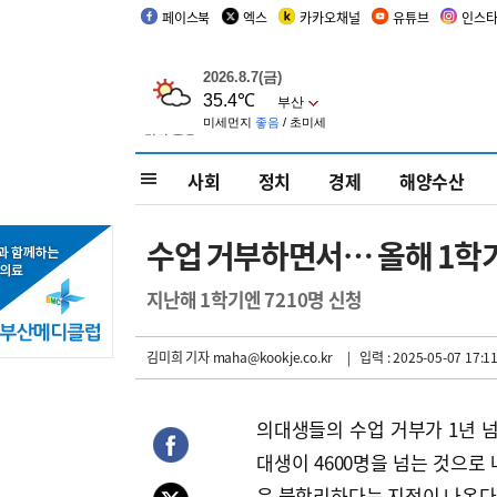
페이스북
엑스
카카오채널
유튜브
인스
사회
정치
경제
해양수산
수업 거부하면서… 올해 1학기
지난해 1학기엔 7210명 신청
김미희 기자
maha@kookje.co.kr
| 입력 : 2025-05-07 17:11
의대생들의 수업 거부가 1년 
대생이 4600명을 넘는 것으로
은 불합리하다는 지적이 나온다