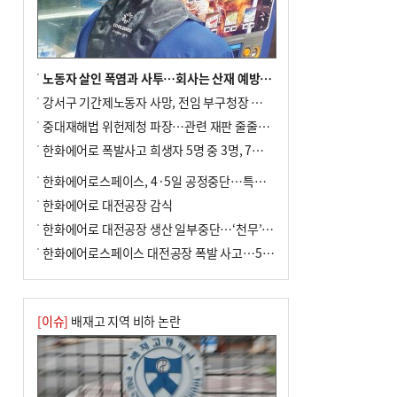
노동자 살인 폭염과 사투…회사는 산재 예방·전기료 절감 전력
강서구 기간제노동자 사망, 전임 부구청장 檢 송치
중대재해법 위헌제청 파장…관련 재판 줄줄이 브레이크
한화에어로 폭발사고 희생자 5명 중 3명, 7일 영면
한화에어로스페이스, 4·5일 공정중단…특별 안전점검
한화에어로 대전공장 감식
한화에어로 대전공장 생산 일부중단…‘천무’ 수출 비상
한화에어로스페이스 대전공장 폭발 사고…5명 사망·2명 부상(종합)
[이슈]
배재고 지역 비하 논란