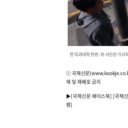
한 의과대학 현판. 위 사진은 기사
ⓒ국제신문(www.kookje.co.
재 및 재배포 금지
▶
[국제신문 페이스북]
[국제
램]