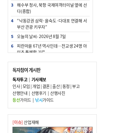
3
해수부 청사, 북항 국제여객터미널 옆에 선
다(종합)
4
“낙동강권 삼락·을숙도·다대포 연결해 서
부산 관광 키우자”
5
오늘의 날씨- 2026년 8월 7일
6
피란마을 67년 역사인데…전교생 24명 아
미초 통폐합 기로
7
[사설] 해수부 신청사 북항으로 확정, 해양
수도 도약의 전환점
독자참여 게시판
8
부울경 주말부터 비소식…‘극한 폭염’ 한풀
독자투고
|
기사제보
꺾일 듯
인사
|
모임
|
개업
|
결혼
|
출산
|
동정
|
부고
9
산행안내
외국인 선원 ‘인신매매 경유지’ 된 부산…
|
산행후기
|
산행사진
우려가 현실로
등산
가이드
|
낚시
가이드
10
르노 못 타는 부산시장…관용차 규정에 막
힌 지역기업 응원
[이슈]
산업재해