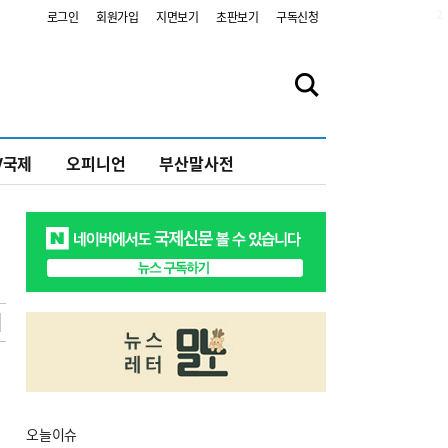
2
로그인
회원가입
지면보기
초판보기
구독신청
V국제
오피니언
부산말사전
오늘
이슈