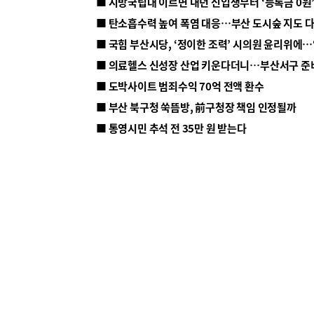
■ 지방국립대 이르면 내년 신입생부터 ‘등록금 0원’
■ 탄소흡수력 높여 폭염 대응…부산 도시숲 지도 
■ 의료헬스 신성장 산업 키운다더니…부산서구 준
■ 도박사이트 범죄수익 70억 전액 환수
■ 부산 북구청 쑥뜸방, 前구청장 책임 인정될까
■ 통영시민 추석 전 35만 원 받는다