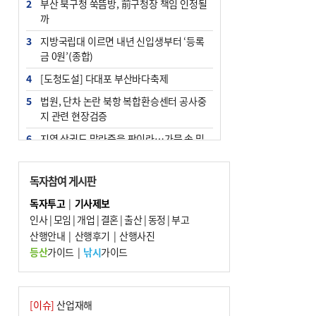
2
부산 북구청 쑥뜸방, 前구청장 책임 인정될
까
3
지방국립대 이르면 내년 신입생부터 ‘등록
금 0원’(종합)
4
[도청도설] 다대포 부산바다축제
5
법원, 단차 논란 북항 복합환승센터 공사중
지 관련 현장검증
6
지역 상권도 말라죽을 판이라…가뭄 속 밀
양물축제 강행 논란
7
통영시민 추석 전 35만 원 받는다
독자참여 게시판
8
해양수산부 신청사 북항재개발 부지에 짓
독자투고
|
기사제보
는다
인사
|
모임
|
개업
|
결혼
|
출산
|
동정
|
부고
9
산행안내
부산 철강공장 50대 노동자 추락사
|
산행후기
|
산행사진
등산
가이드
|
낚시
가이드
10
국힘 부산시당, ‘정이한 조력’ 시의원 윤리
위에…‘한동훈 지지’도 신고접수
[이슈]
산업재해