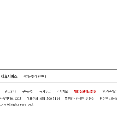
제휴서비스
국제신문대관안내
광고안내
구독신청
독자투고
기사제보
개인정보취급방침
언론윤리강
구 중앙대로 1217
대표전화 : 051-500-5114
발행인·인쇄인 : 황문성
편집인 : 오상
.kr All rights reserved.