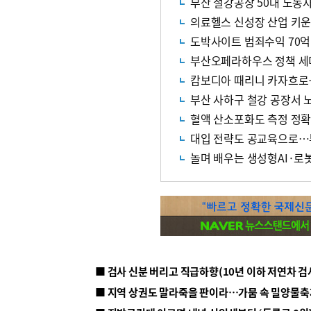
부산 철강공장 50대 노동
의료헬스 신성장 산업 키
도박사이트 범죄수익 70억
부산오페라하우스 정책 세
캄보디아 때리니 카자흐로
부산 사하구 철강 공장서 
혈액 산소포화도 측정 정확
대입 전략도 공교육으로…부
놀며 배우는 생성형AI·로봇