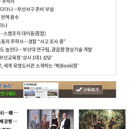
자 추락사
운다더니…부산서구 준비 부실
 전액 환수
미나
…스캠조직 대이동(종합)
노동자 추락사…경찰 “사고 조사 중”
도 높인다…부산대 연구팀, 광음향 영상기술 개발
산교육청 ‘상시 1대1 상담’
, 세계 유명도서관 소개하는 ‘북(Book)항’
■ 검사 신분 버리고 직급하향(10년 이하 저연차 검사)…檢 중수청행 기피
■ 지역 상권도 말라죽을 판이라…가뭄 속 밀양물축제 강행 논란