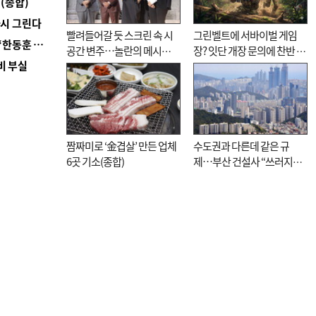
(종합)
다시 그린다
빨려들어갈 듯 스크린 속 시
그린벨트에 서바이벌 게임
■ 국힘 부산시당, ‘정이한 조력’ 시의원 윤리위에…‘한동훈 지지’도 신고접수
공간 변주…놀란의 메시지
장? 잇단 개장 문의에 찬반 논
비 부실
는 ‘전쟁 속죄’
쟁
짬짜미로 ‘金겹살’ 만든 업체
수도권과 다른데 같은 규
6곳 기소(종합)
제…부산 건설사 “쓰러지기
직전”