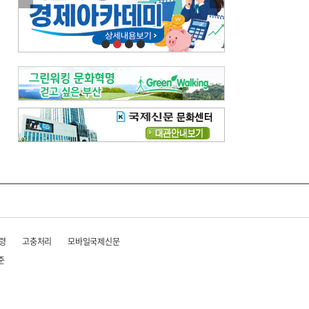
이란 공습 경고·취소 되풀이…오락가락 트럼프 비꼰 ‘타코’
오늘의 날씨-
[전체보기]
오늘의 날씨- 2026년 8월 6일
오늘의 날씨- 2026년 8월 5일
우리 결혼해요-
[전체보기]
우리 결혼해요- 김홍윤·정세빈 커플
령
고충처리
모바일국제신문
준