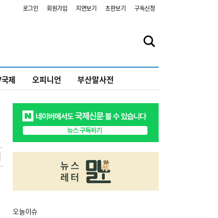
2
로그인
회원가입
지면보기
초판보기
구독신청
V국제
오피니언
부산말사전
오늘
이슈