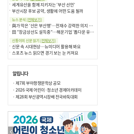
세계유산을 함께 지키자는 ‘부산 선언’
부산시장 후보 공약, 생활에 어떤 도움 될까
뉴스 분석
[전체보기]
與가 막은 ‘산은 부산행’…전재수 강력한 의지 표명 없인 공염불
田 “장금상선도 설득중”…해운기업 ‘톱다운 유치전’ 가속
신통이의 신문 읽기
[전체보기]
신문 속 시대현상…뉴미디어 활용해 봐요
스포츠 뉴스 읽으면 경기 보는 눈 커져요
어떻게 생각하십니까
[전체보기]
구·군 승진 축하화분 관행 없애자니 소상공인 울상
알립니다
3년째 병상에 있는 구의원…의정활동 못해도 월급 그대로
팩트체크
· 제7회 부마항쟁문학상 공모
[전체보기]
금정산 반려견 데리고 갈 수 있나…알아보니 ‘국립공원은 출입 불가’
· 2026 국제 어린이·청소년 경제아카데미
서울 도림천도 공업용수 활용한다는 사례, 정수 없이 한강물 공급…수질만 공업용수
· 제28회 부산광역시장배 전국바둑대회
포토에세이
[전체보기]
의령 한우산 털중나리
서산 간월암
한 손 뉴스
[전체보기]
골목 맛집 발굴 고메 셀렉션…부산시, 페스티벌 시월 연계