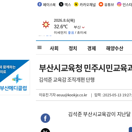
페이스북
엑스
카카오채널
유튜브
인스
사회
정치
경제
해양수산
부산시교육청 민주시민교육과
김석준 교육감 조직개편 단행
이유진 기자
eeuu@kookje.co.kr
| 입력 : 2025-05-13 19:27
김석준 부산시교육감이 지난달 취