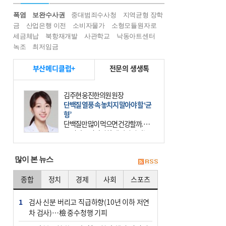
폭염
보완수사권
중대범죄수사청
지역균형 장학
금
산업은행 이전
소비자물가
소형모듈원자로
세금체납
북항재개발
사관학교
낙동아트센터
녹조
최저임금
부산메디클럽+
전문의 생생톡
김주현 웅진한의원 원장
단백질 열풍 속 놓치지 말아야 할 ‘균
형’
단백질만 많이 먹으면 건강할까. 요
즘 건강을 이야기할 때 빠지지 않는
키워드가 단백질이다. 헬스장을 다니
는 젊은 층부터 기초체력을 챙기려는
많이 본 뉴스
중·장년층까지 모두 “
종합
정치
경제
사회
스포츠
1
검사 신분 버리고 직급하향(10년 이하 저연
차 검사)…檢 중수청행 기피