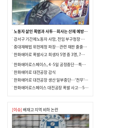
노동자 살인 폭염과 사투…회사는 산재 예방·전기료 절감 전력
강서구 기간제노동자 사망, 전임 부구청장 檢 송치
중대재해법 위헌제청 파장…관련 재판 줄줄이 브레이크
한화에어로 폭발사고 희생자 5명 중 3명, 7일 영면
한화에어로스페이스, 4·5일 공정중단…특별 안전점검
한화에어로 대전공장 감식
한화에어로 대전공장 생산 일부중단…‘천무’ 수출 비상
한화에어로스페이스 대전공장 폭발 사고…5명 사망·2명 부상(종합)
[이슈]
배재고 지역 비하 논란