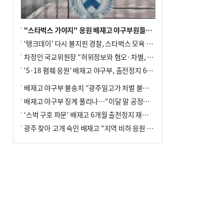
"스타벅스 가야지" 응원 배재고 야구부원들, 학교서 징계 처분
‘탱크데이’ 다시 불지핀 경찰, 스타벅스 모욕 혐의 압수수색
차정인 국교위원장 “허위정보와 혐오·차별, 학교 교실까지 유입"
‘5·18 폄훼 응원’ 배재고 야구부, 출전정지 6개월→1개월 감경
배재고 야구부 불송치 “광주일고가 처벌 불원 의사 표해”
배재고 야구부 징계 풀리나…“이달 말 공정위서 재심의”
‘스벅 구호 파문’ 배재고 6개월 출전정지 재심 신청키로
광주 찾아 고개 숙인 배재고 “지역 비하 응원 잘못”(종합)