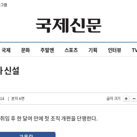
타그램
국제
문화
주말엔
스포츠
기획
인터뷰
T
 신설
:14
| 본지 6면
글자 크기
임 후 한 달여 만에 첫 조직 개편을 단행한다.