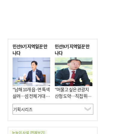
민선9기 지역일꾼 만
민선9기 지역일꾼 만
나다
나다
“남해 10개 읍·면 특색
“머물고 싶은 관광지
살려…섬 전체 거대 정
산청 도약…직접 뛰며
원으로 조성”
‘돈 버는 군수’ 될 것”
눈높이 사설
[전체보기]