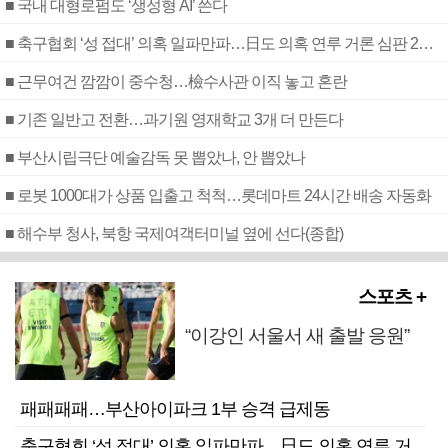
■ 국내 대형로펌도 ‘생성형 AI’ 쓴다
■ 축구협회 ‘성 접대’ 의혹 일파만파…日도 의혹 연루 거론 심판 2명 조사
■ 근무여건 깜깜이 중수청…檢수사관 이직 놓고 혼란
■ 기존 일반고 전환…과기원 영재학교 3개 더 만든다
■ 부산시립극단 예술감독 못 뽑았나, 안 뽑았나
■ 로봇 1000대가 상품 입출고 척척…롯데마트 24시간 배송 자동화
■ 해수부 청사, 북항 국제여객터미널 옆에 선다(종합)
스포츠 +
“이강인 서울서 새 출발 응원”
패패패패…부산아이파크 1부 승격 급제동
축구협회 ‘성 접대’ 의혹 일파만파…日도 의혹 연루 거