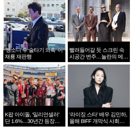
‘뺑소니 후 술타기 의혹’ 이
빨려들어갈 듯 스크린 속
재룡 재판행
시공간 변주…놀란의 메시
지는 ‘전쟁 속죄’
K팝 아이돌, '밀리언셀러'
‘라이징 스타’ 배우 김민하,
단 1.6%…30년간 등장
올해 BIFF 개막식 사회자
1182개팀 전수조사
확정