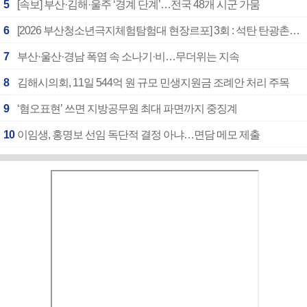
5
[속보] 부산·김해·울주 ‘경계 단계’…전국 48개 시군 가뭄
6
[2026 부산청소년극지체험탐험대 현장르포] 3회 : 석탄 탄광촌에서 북극 연구의 중심지로
7
부산·울산·경남 폭염 속 소나기·비…무더위는 지속
8
김해시의회, 11일 544억 원 규모 민생지원금 조례안 처리 주목
9
‘혐오표현’ 쓰면 지방공무원 최대 파면까지 중징계
10
이임생, 홍명보 선임 독단적 결정 아냐…면담 메모 제출