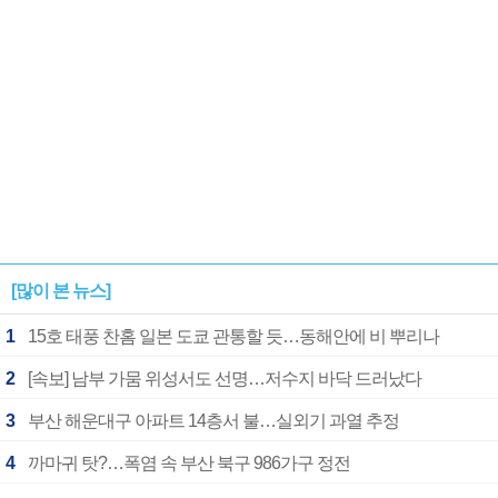
[많이 본 뉴스]
1
15호 태풍 찬홈 일본 도쿄 관통할 듯…동해안에 비 뿌리나
2
[속보] 남부 가뭄 위성서도 선명…저수지 바닥 드러났다
3
부산 해운대구 아파트 14층서 불…실외기 과열 추정
4
까마귀 탓?…폭염 속 부산 북구 986가구 정전