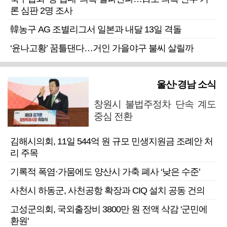
론 심판 2명 조사
韓농구 AG 조별리그서 일본과 내달 13일 격돌
‘윤나고황’ 꿈틀댄다…거인 가을야구 불씨 살릴까
울산·경남 소식
창원시 불법주정차 단속 계도
중심 전환
김해시의회, 11일 544억 원 규모 민생지원금 조례안 처
리 주목
기록적 폭염·가뭄에도 양산시 가축 폐사 ‘낮은 수준’
사천시 하동군, 사천공항 확장과 CIQ 설치 공동 건의
고성군의회, 국외출장비 3800만 원 전액 삭감 '군민에
환원'