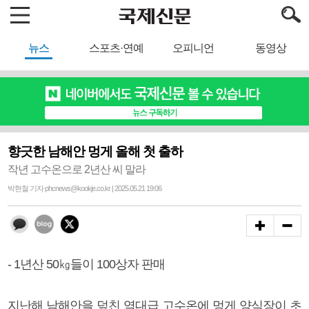
뉴스
스포츠·연예
오피니언
동영상
향긋한 남해안 멍게 올해 첫 출하
작년 고수온으로 2년산 씨 말라
박현철 기자 phcnews@kookje.co.kr | 2025.05.21 19:06
- 1년산 50㎏들이 100상자 판매
지난해 남해안을 덮친 역대급 고수온에 멍게 양식장이 초