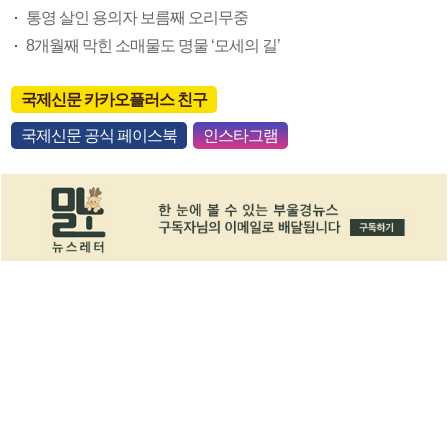
통영 살인 용의자 보름째 오리무중
8개월째 막힌 소매물도 명물 ‘모세의 길’
국제신문 카카오플러스 친구
국제신문 공식 페이스북
인스타그램