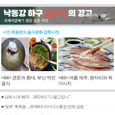
시인 최원준의 음식문화 잡학사전
<84> 관문과 환대, 부산 역전
<83> 여름 제주, 벤자리와 독
음식
가시치
■ 상폐 시계 째깍…163개사 “나 떨고있니”
■ ‘빚투’ 후폭풍…20·60대 마이너스통장 연체 급증