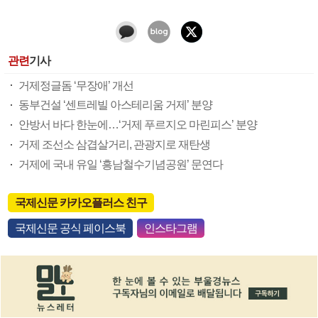
관련
기사
거제정글돔 ‘무장애’ 개선
동부건설 ‘센트레빌 아스테리움 거제’ 분양
안방서 바다 한눈에…‘거제 푸르지오 마린피스’ 분양
거제 조선소 삼겹살거리, 관광지로 재탄생
거제에 국내 유일 ‘흥남철수기념공원’ 문연다
국제신문 카카오플러스 친구
국제신문 공식 페이스북
인스타그램