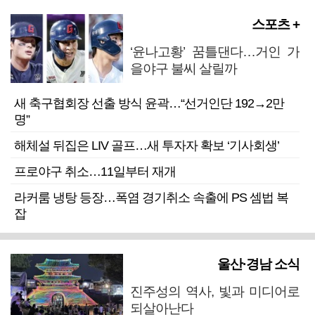
스포츠 +
‘윤나고황’ 꿈틀댄다…거인 가
을야구 불씨 살릴까
새 축구협회장 선출 방식 윤곽…“선거인단 192→2만
명”
해체설 뒤집은 LIV 골프…새 투자자 확보 ‘기사회생’
프로야구 취소…11일부터 재개
라커룸 냉탕 등장…폭염 경기취소 속출에 PS 셈법 복
잡
울산·경남 소식
진주성의 역사, 빛과 미디어로
되살아난다