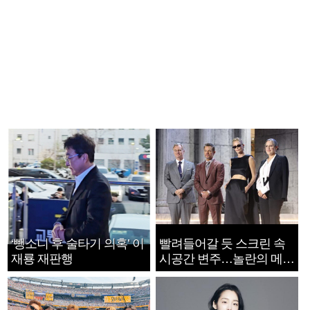
‘뺑소니 후 술타기 의혹’ 이
빨려들어갈 듯 스크린 속
재룡 재판행
시공간 변주…놀란의 메시
지는 ‘전쟁 속죄’