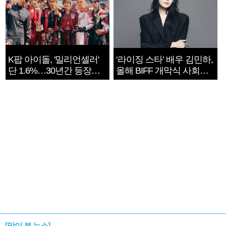
K팝 아이돌, '밀리언셀러'
‘라이징 스타’ 배우 김민하,
단 1.6%…30년간 등장
올해 BIFF 개막식 사회자
1182개팀 전수조사
확정
[많이 본 뉴스]