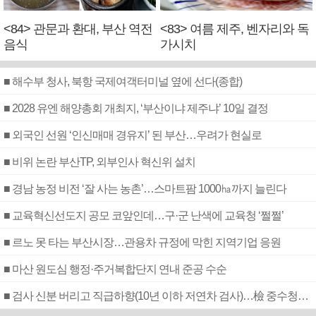
<84> 관문과 환대, 부산 역전
<83> 여름 제주, 벤자리와 독
음식
가시치
■ 해수부 청사, 북항 국제여객터미널 옆에 선다(종합)
■ 2028 유엔 해양총회 개최지, ‘부산이냐 제주냐’ 10일 결정
■ 외국인 선원 ‘인신매매 경유지’ 된 부산…우려가 현실로
■ 비위 논란 부산TP, 외부인사 혁신위 설치
■ 경남 농정 비전 ‘잘 사는 농촌’…스마트팜 1000㏊까지 늘린다
■ 교육혁신선도지 공모 코앞인데…구·군 난색에 교육청 ‘쩔쩔’
■ 르노 못 타는 부산시장…관용차 규정에 막힌 지역기업 응원
■ 마산 원도심 행정·주거복합단지 연내 준공 수순
■ 검사 신분 버리고 직급하향(10년 이하 저연차 검사)…檢 중수청행 기피