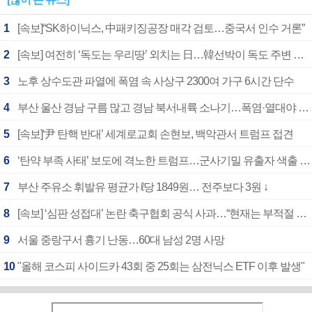
1
[속보]“SK하이닉스, 中패키징공장 매각 검토…중국서 인수 거론”
2
[속보] 여전히 ‘독도는 우리땅’ 외치는 日…韓선박이 독도 주변 해양조사 활동하자 반발
3
노후 상수도관 파열에 폭염 속 사상구 2300여 가구 6시간 단수
4
부산 울산 경남 구름 많고 경남 북서내륙 소나기…폭염·열대야 계속
5
[속보]‘尹 탄핵 반대’ 세계로교회 손현보, 백악관서 트럼프 접견
6
‘탄약 부족 사태’ 보도에 격노한 트럼프…군사기밀 유출자 색출 지시
7
부산 주유소 휘발유 평균가 ℓ당 1849원… 전주보다 3원 ↓
8
[속보] ‘심판 성접대’ 논란 축구협회 공식 사과…“현재는 부적절 행위 없어”
9
서울 중랑구서 흉기 난동…60대 남성 2명 사망
10
"올해 코스피 사이드카 43회 중 25회는 삼전닉스 ETF 이후 발생"