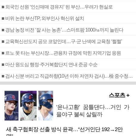
■ 외국인 선원 ‘인신매매 경유지’ 된 부산…우려가 현실로
■ 비위 논란 부산TP, 외부인사 혁신위 설치
■ 경남 농정 비전 ‘잘 사는 농촌’…스마트팜 1000㏊까지 늘린다
■ 교육혁신선도지 공모 코앞인데…구·군 난색에 교육청 ‘쩔쩔’
■ 르노 못 타는 부산시장…관용차 규정에 막힌 지역기업 응원
■ 마산 원도심 행정·주거복합단지 연내 준공 수순
■ 검사 신분 버리고 직급하향(10년 이하 저연차 검사)…檢 중수청행 기피
스포츠 +
‘윤나고황’ 꿈틀댄다…거인 가
을야구 불씨 살릴까
새 축구협회장 선출 방식 윤곽…“선거인단 192→2만