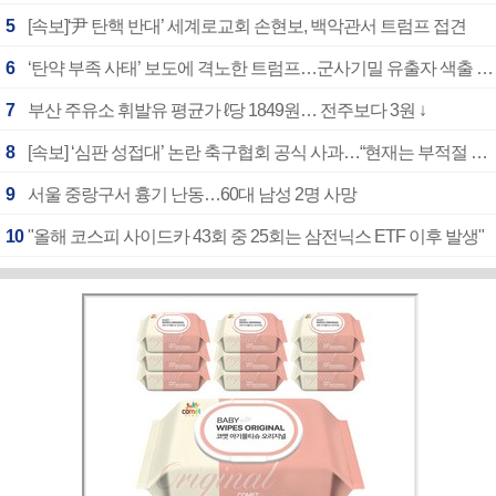
5
[속보]‘尹 탄핵 반대’ 세계로교회 손현보, 백악관서 트럼프 접견
6
‘탄약 부족 사태’ 보도에 격노한 트럼프…군사기밀 유출자 색출 지시
7
부산 주유소 휘발유 평균가 ℓ당 1849원… 전주보다 3원 ↓
8
[속보] ‘심판 성접대’ 논란 축구협회 공식 사과…“현재는 부적절 행위 없어”
9
서울 중랑구서 흉기 난동…60대 남성 2명 사망
10
"올해 코스피 사이드카 43회 중 25회는 삼전닉스 ETF 이후 발생"