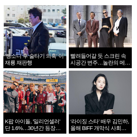
‘뺑소니 후 술타기 의혹’ 이
빨려들어갈 듯 스크린 속
재룡 재판행
시공간 변주…놀란의 메시
지는 ‘전쟁 속죄’
K팝 아이돌, '밀리언셀러'
‘라이징 스타’ 배우 김민하,
단 1.6%…30년간 등장
올해 BIFF 개막식 사회자
1182개팀 전수조사
확정