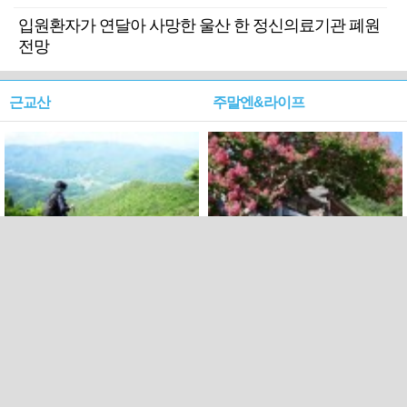
입원환자가 연달아 사망한 울산 한 정신의료기관 폐원
전망
근교산
주말엔&라이프
근교산&그너머…상주·문경
폭염보다 더 뜨거워라…100
청화산~시루봉
일을 붉게 불태울 ‘선비정신’
피었네
PC버전
엑스
페이스북
Copyright ⓒ 2015 All rights reserved by 국제신문