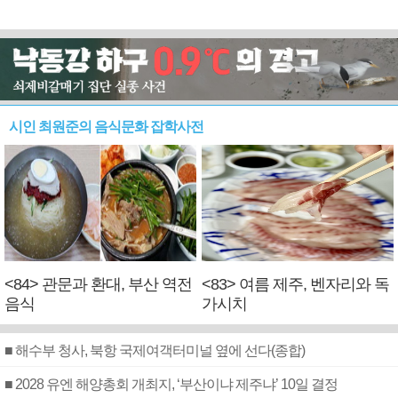
시인 최원준의 음식문화 잡학사전
<84> 관문과 환대, 부산 역전
<83> 여름 제주, 벤자리와 독
음식
가시치
■ 해수부 청사, 북항 국제여객터미널 옆에 선다(종합)
■ 2028 유엔 해양총회 개최지, ‘부산이냐 제주냐’ 10일 결정