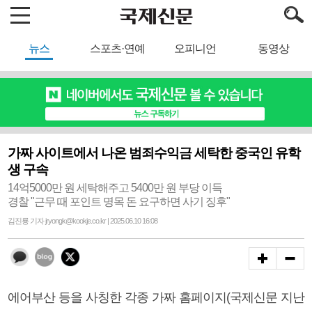
뉴스
스포츠·연예
오피니언
동영상
가짜 사이트에서 나온 범죄수익금 세탁한 중국인 유학
생 구속
14억5000만 원 세탁해주고 5400만 원 부당 이득
경찰 "근무 때 포인트 명목 돈 요구하면 사기 징후"
김진룡 기자 jryongk@kookje.co.kr | 2025.06.10 16:08
에어부산 등을 사칭한 각종 가짜 홈페이지(국제신문 지난