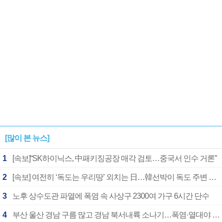
[많이 본 뉴스]
1
[속보]“SK하이닉스, 中패키징공장 매각 검토…중국서 인수 거론”
2
[속보] 여전히 ‘독도는 우리땅’ 외치는 日…韓선박이 독도 주변 해양조사 활동하자 반발
3
노후 상수도관 파열에 폭염 속 사상구 2300여 가구 6시간 단수
4
부산 울산 경남 구름 많고 경남 북서내륙 소나기…폭염·열대야 계속