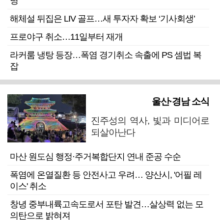
명”
해체설 뒤집은 LIV 골프…새 투자자 확보 ‘기사회생’
프로야구 취소…11일부터 재개
라커룸 냉탕 등장…폭염 경기취소 속출에 PS 셈법 복
잡
울산·경남 소식
진주성의 역사, 빛과 미디어로
되살아난다
마산 원도심 행정·주거복합단지 연내 준공 수순
폭염에 온열질환 등 안전사고 우려… 양산시, '어필 레
이스' 취소
창녕 중부내륙고속도로서 포탄 발견…살상력 없는 모
의탄으로 밝혀져