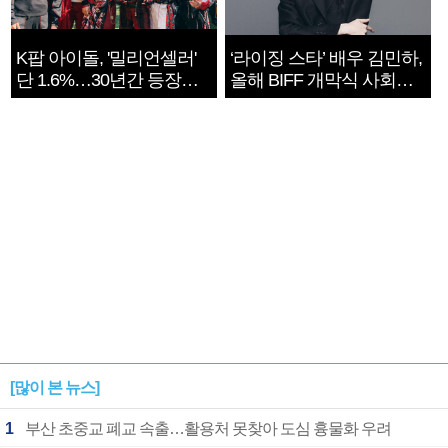
K팝 아이돌, '밀리언셀러'
‘라이징 스타’ 배우 김민하,
단 1.6%…30년간 등장
올해 BIFF 개막식 사회자
1182개팀 전수조사
확정
[많이 본 뉴스]
1
부산 초중교 폐교 속출…활용처 못찾아 도심 흉물화 우려