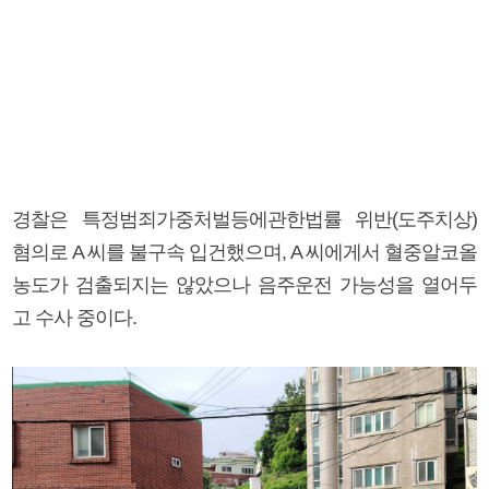
경찰은 특정범죄가중처벌등에관한법률 위반(도주치상)
혐의로 A 씨를 불구속 입건했으며, A 씨에게서 혈중알코올
농도가 검출되지는 않았으나 음주운전 가능성을 열어두
고 수사 중이다.