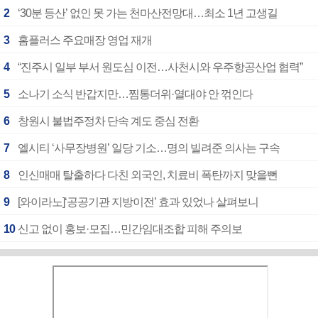
2
‘30분 등산’ 없인 못 가는 천마산전망대…최소 1년 고생길
3
홈플러스 주요매장 영업 재개
4
“진주시 일부 부서 원도심 이전…사천시와 우주항공산업 협력”
5
소나기 소식 반갑지만…찜통더위·열대야 안 꺾인다
6
창원시 불법주정차 단속 계도 중심 전환
7
엘시티 ‘사무장병원’ 일당 기소…명의 빌려준 의사는 구속
8
인신매매 탈출하다 다친 외국인, 치료비 폭탄까지 맞을뻔
9
[와이라노]‘공공기관 지방이전’ 효과 있었나 살펴보니
10
신고 없이 홍보·모집…민간임대조합 피해 주의보