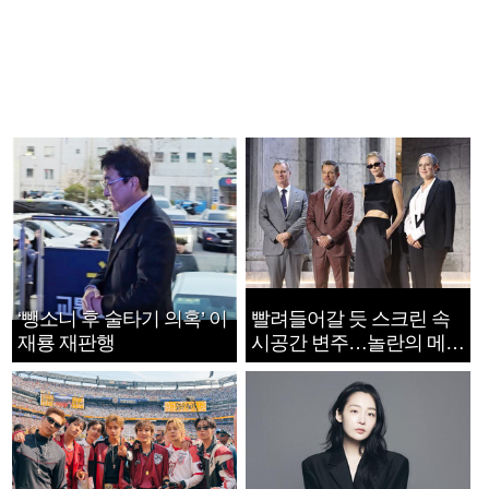
‘뺑소니 후 술타기 의혹’ 이
빨려들어갈 듯 스크린 속
재룡 재판행
시공간 변주…놀란의 메시
지는 ‘전쟁 속죄’