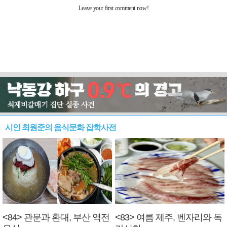
시인 최원준의 음식문화 잡학사전
<84> 관문과 환대, 부산 역전
<83> 여름 제주, 벤자리와 독