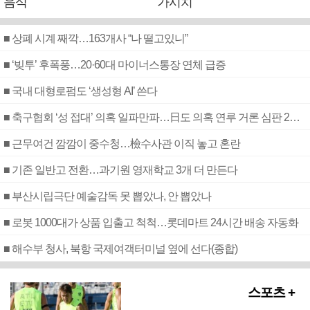
음식
가시치
■ 상폐 시계 째깍…163개사 “나 떨고있니”
■ ‘빚투’ 후폭풍…20·60대 마이너스통장 연체 급증
■ 국내 대형로펌도 ‘생성형 AI’ 쓴다
■ 축구협회 ‘성 접대’ 의혹 일파만파…日도 의혹 연루 거론 심판 2명 조사
■ 근무여건 깜깜이 중수청…檢수사관 이직 놓고 혼란
■ 기존 일반고 전환…과기원 영재학교 3개 더 만든다
■ 부산시립극단 예술감독 못 뽑았나, 안 뽑았나
■ 로봇 1000대가 상품 입출고 척척…롯데마트 24시간 배송 자동화
■ 해수부 청사, 북항 국제여객터미널 옆에 선다(종합)
스포츠 +