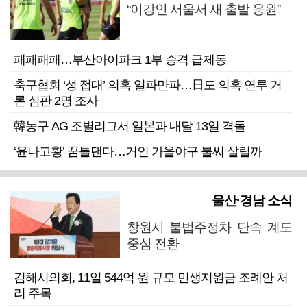
“이강인 서울서 새 출발 응원”
패패패패…부산아이파크 1부 승격 급제동
축구협회 ‘성 접대’ 의혹 일파만파…日도 의혹 연루 거
론 심판 2명 조사
韓농구 AG 조별리그서 일본과 내달 13일 격돌
‘윤나고황’ 꿈틀댄다…거인 가을야구 불씨 살릴까
울산·경남 소식
창원시 불법주정차 단속 계도
중심 전환
김해시의회, 11일 544억 원 규모 민생지원금 조례안 처
리 주목