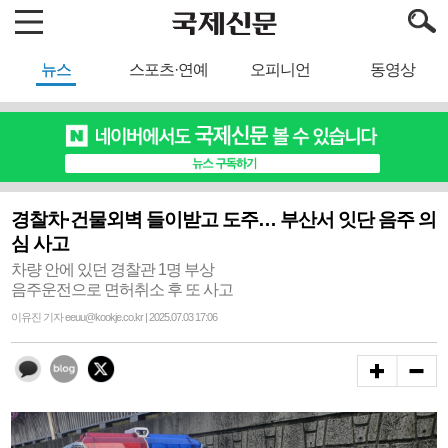
뉴스
스포츠·연예
오피니언
동영상
경찰차·건물외벽 들이받고 도주… 부산서 잇단 음주 의
심 사고
차량 안에 있던 경찰관 1명 부상
음주운전으로 면허취소 후 또 사고
이유진 기자 eeuu@kookje.co.kr | 2025.07.03 17:06