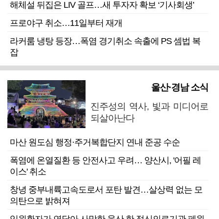
해체설 뒤집은 LIV 골프…새 투자자 확보 ‘기사회생’
프로야구 취소…11일부터 재개
라커룸 냉탕 등장…폭염 경기취소 속출에 PS 셈법 복
잡
울산·경남 소식
진주성의 역사, 빛과 미디어로
되살아난다
마산 원도심 행정·주거복합단지 연내 준공 수순
폭염에 온열질환 등 안전사고 우려… 양산시, '어필 레
이스' 취소
창녕 중부내륙고속도로서 포탄 발견…살상력 없는 모
의탄으로 밝혀져