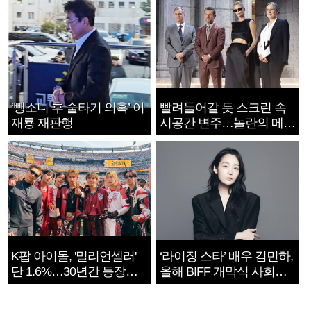
‘뺑소니 후 술타기 의혹’ 이
빨려들어갈 듯 스크린 속
재룡 재판행
시공간 변주…놀란의 메시
지는 ‘전쟁 속죄’
K팝 아이돌, '밀리언셀러'
‘라이징 스타’ 배우 김민하,
단 1.6%…30년간 등장
올해 BIFF 개막식 사회자
1182개팀 전수조사
확정