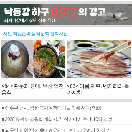
시인 최원준의 음식문화 잡학사전
<84> 관문과 환대, 부산 역전
<83> 여름 제주, 벤자리와 독
음식
가시치
■ 해수부 청사, 북항 국제여객터미널 옆에 선다(종합)
■ 2028 유엔 해양총회 개최지, ‘부산이냐 제주냐’ 10일 결정
■ 외국인 선원 ‘인신매매 경유지’ 된 부산…우려가 현실로