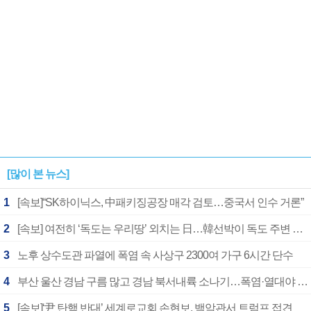
[많이 본 뉴스]
1
[속보]“SK하이닉스, 中패키징공장 매각 검토…중국서 인수 거론”
2
[속보] 여전히 ‘독도는 우리땅’ 외치는 日…韓선박이 독도 주변 해양조사 활동하자 반발
3
노후 상수도관 파열에 폭염 속 사상구 2300여 가구 6시간 단수
4
부산 울산 경남 구름 많고 경남 북서내륙 소나기…폭염·열대야 계속
5
[속보]‘尹 탄핵 반대’ 세계로교회 손현보, 백악관서 트럼프 접견