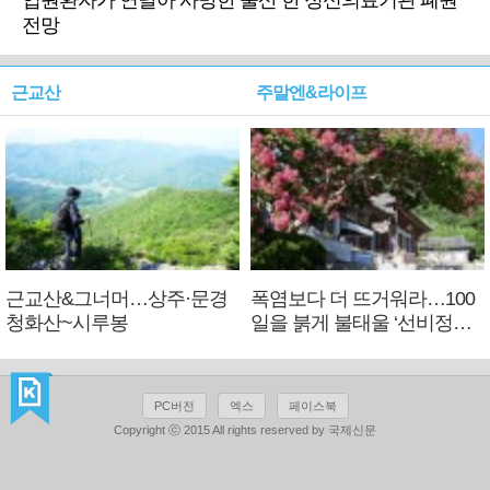
입원환자가 연달아 사망한 울산 한 정신의료기관 폐원
전망
근교산
주말엔&라이프
근교산&그너머…상주·문경
폭염보다 더 뜨거워라…100
청화산~시루봉
일을 붉게 불태울 ‘선비정신’
피었네
PC버전
엑스
페이스북
Copyright ⓒ 2015 All rights reserved by 국제신문