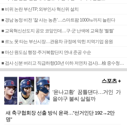
■ 비위 논란 부산TP, 외부인사 혁신위 설치
■ 경남 농정 비전 ‘잘 사는 농촌’…스마트팜 1000㏊까지 늘린다
■ 교육혁신선도지 공모 코앞인데…구·군 난색에 교육청 ‘쩔쩔’
■ 르노 못 타는 부산시장…관용차 규정에 막힌 지역기업 응원
■ 마산 원도심 행정·주거복합단지 연내 준공 수순
■ 검사 신분 버리고 직급하향(10년 이하 저연차 검사)…檢 중수청행 기피
스포츠 +
‘윤나고황’ 꿈틀댄다…거인 가
을야구 불씨 살릴까
새 축구협회장 선출 방식 윤곽…“선거인단 192→2만
명”