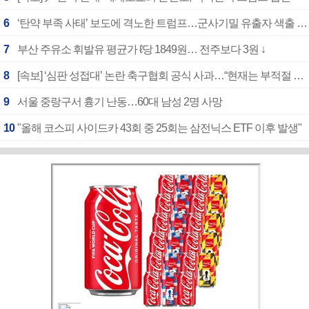
6
‘탄약 부족 사태’ 보도에 격노한 트럼프…군사기밀 유출자 색출 지시
7
부산 주유소 휘발유 평균가 ℓ당 1849원… 전주보다 3원 ↓
8
[속보] ‘심판 성접대’ 논란 축구협회 공식 사과…“현재는 부적절 행위 없어”
9
서울 중랑구서 흉기 난동…60대 남성 2명 사망
10
"올해 코스피 사이드카 43회 중 25회는 삼전닉스 ETF 이후 발생"