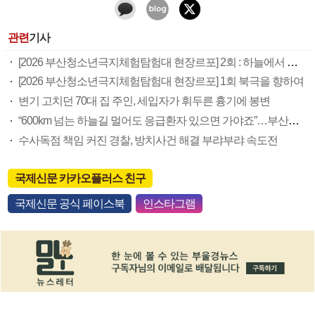
관련
기사
[2026 부산청소년극지체험탐험대 현장르포] 2회 : 하늘에서 만난 얼음의 나라
[2026 부산청소년극지체험탐험대 현장르포] 1회 북극을 향하여
변기 고치던 70대 집 주인, 세입자가 휘두른 흉기에 봉변
“600km 넘는 하늘길 멀어도 응급환자 있으면 가야죠”…부산소방항공대 활약상 눈길
수사독점 책임 커진 경찰, 방치사건 해결 부랴부랴 속도전
국제신문 카카오플러스 친구
국제신문 공식 페이스북
인스타그램