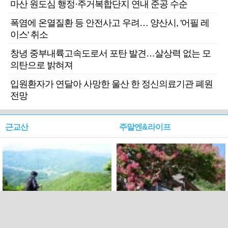
마산 원도심 행정·주거복합단지 연내 준공 수순
폭염에 온열질환 등 안전사고 우려… 양산시, '어필 레
이스' 취소
창녕 중부내륙고속도로서 포탄 발견…살상력 없는 모
의탄으로 밝혀져
입원환자가 연달아 사망한 울산 한 정신의료기관 폐원
전망
근교산
주말엔&라이프
근교산&그너머…상주·문경
폭염보다 더 뜨거워라…100