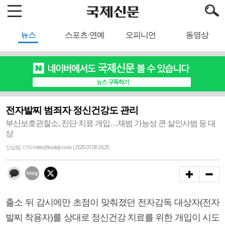
뉴스
스포츠·연예
오피니언
동영상
전자발찌 범죄자 정신건강도 관리
부산보호관찰소, 진단·치료 개입…재범 가능성 큰 살인사범 등 대
상
신심범 기자 mets@kookje.co.kr | 2025.07.08 19:25
출소 뒤 감시에만 초점이 맞춰졌던 전자감독 대상자(전자
발찌 착용자)를 상대로 정신건강 치료를 위한 개입이 시도