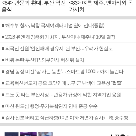
<84> 관문과 환대, 부산 역전
<83> 여름 제주, 벤자리와 독
음식
가시치
■ 해수부 청사, 북항 국제여객터미널 옆에 선다(종합)
■ 2028 유엔 해양총회 개최지, ‘부산이냐 제주냐’ 10일 결정
■ 외국인 선원 ‘인신매매 경유지’ 된 부산…우려가 현실로
■ 비위 논란 부산TP, 외부인사 혁신위 설치
■ 경남 농정 비전 ‘잘 사는 농촌’…스마트팜 1000㏊까지 늘린다
■ 교육혁신선도지 공모 코앞인데…구·군 난색에 교육청 ‘쩔쩔’
■ 르노 못 타는 부산시장…관용차 규정에 막힌 지역기업 응원
■ 마산 원도심 행정·주거복합단지 연내 준공 수순
■ 검사 신분 버리고 직급하향(10년 이하 저연차 검사)…檢 중수청행 기피