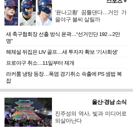
스포츠 +
‘윤나고황’ 꿈틀댄다…거인 가
을야구 불씨 살릴까
새 축구협회장 선출 방식 윤곽…“선거인단 192→2만
명”
해체설 뒤집은 LIV 골프…새 투자자 확보 ‘기사회생’
프로야구 취소…11일부터 재개
라커룸 냉탕 등장…폭염 경기취소 속출에 PS 셈법 복
잡
울산·경남 소식
진주성의 역사, 빛과 미디어로
되살아난다