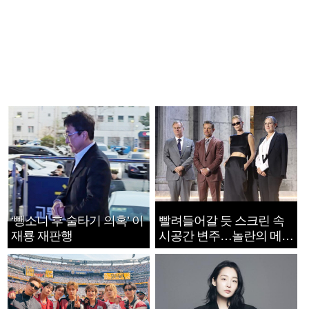
‘뺑소니 후 술타기 의혹’ 이
빨려들어갈 듯 스크린 속
재룡 재판행
시공간 변주…놀란의 메시
지는 ‘전쟁 속죄’