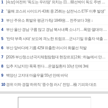
1
[속보] 여전히 ‘독도는 우리땅’ 외치는 日…韓선박이 독도 주변 해양조사 활동하자 반발
2
"올해 코스피 사이드카 43회 중 25회는 삼전닉스 ETF 이후 발생"
3
부산 주유소 휘발유 평균가 ℓ당 1849원… 전주보다 3원 ↓
4
부산 울산 경남 구름 많고 경남 북서내륙 소나기…폭염·열대야 계속
5
‘탄약 부족 사태’ 보도에 격노한 트럼프…군사기밀 유출자 색출 지시
6
부산 앞바다에 기름 425ℓ 유출한 러시아 화물선 적발
7
[2026 부산청소년극지체험탐험대 현장르포] 2회 : 하늘에서 만난 얼음의 나라
8
입추 지났지만 푹푹 찐다…온열질환자 10년 만에 3배
9
백양산 고지대 마을우물 55년 만에 바닥
10
경위 이하 경찰 하위직 ‘중수청 러시’ 전망…檢 기피와 대조