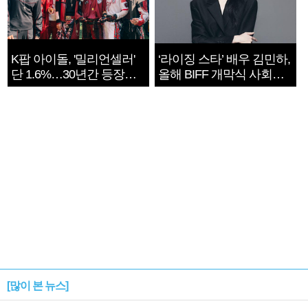
K팝 아이돌, '밀리언셀러'
‘라이징 스타’ 배우 김민하,
단 1.6%…30년간 등장
올해 BIFF 개막식 사회자
1182개팀 전수조사
확정
[많이 본 뉴스]