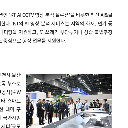
인 ‘KT AI CCTV 영상 분석 설루션’을 비롯한 최신 AI&클
다. KT의 AI 영상 분석 서비스는 지역의 화재, 연기 등
모니터링을 지원하고, 또 쓰레기 무단투기나 상습 불법주정
도 중심으로 행정 업무를 지원한다.
인천시 울산
단독 부스로
공사(K-W
코델타 스마트
한 테마 구
티 국가시범
 시티(규모