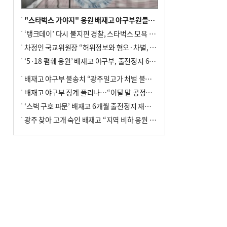
"스타벅스 가야지" 응원 배재고 야구부원들, 학교서 징계 처분
‘탱크데이’ 다시 불지핀 경찰, 스타벅스 모욕 혐의 압수수색
차정인 국교위원장 “허위정보와 혐오·차별, 학교 교실까지 유입"
‘5·18 폄훼 응원’ 배재고 야구부, 출전정지 6개월→1개월 감경
배재고 야구부 불송치 “광주일고가 처벌 불원 의사 표해”
배재고 야구부 징계 풀리나…“이달 말 공정위서 재심의”
‘스벅 구호 파문’ 배재고 6개월 출전정지 재심 신청키로
광주 찾아 고개 숙인 배재고 “지역 비하 응원 잘못”(종합)