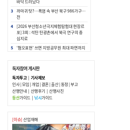
바닥 드러났다
3
까마귀 탓?…폭염 속 부산 북구 986가구 정
전
4
[2026 부산청소년극지체험탐험대 현장르
포] 3회 : 석탄 탄광촌에서 북극 연구의 중
심지로
5
‘혐오표현’ 쓰면 지방공무원 최대 파면까지
중징계
6
[속보] 부산·김해·울주 ‘경계 단계’…전국
독자참여 게시판
48개 시군 가뭄
독자투고
|
기사제보
7
이임생, 홍명보 선임 독단적 결정 아냐…면
인사
|
모임
|
개업
|
결혼
|
출산
|
동정
|
부고
담 메모 제출
산행안내
|
산행후기
|
산행사진
8
부산·울산·경남 폭염 속 소나기·비…무더
등산
가이드
|
낚시
가이드
위는 지속
9
경찰가족 관련 사건 45건…그동안 파악조
차 안해
[이슈]
산업재해
10
홈플 사태에 2분기 대형마트 판매 9.4%