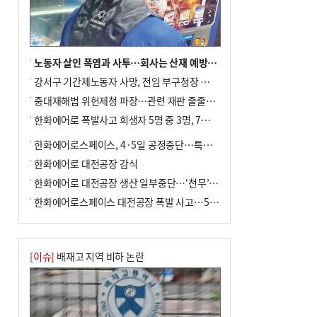
↓…백화점은 14.8%↑
노동자 살인 폭염과 사투…회사는 산재 예방·전기료 절감 전력
강서구 기간제노동자 사망, 전임 부구청장 檢 송치
중대재해법 위헌제청 파장…관련 재판 줄줄이 브레이크
한화에어로 폭발사고 희생자 5명 중 3명, 7일 영면
한화에어로스페이스, 4·5일 공정중단…특별 안전점검
한화에어로 대전공장 감식
한화에어로 대전공장 생산 일부중단…‘천무’ 수출 비상
한화에어로스페이스 대전공장 폭발 사고…5명 사망·2명 부상(종합)
[이슈]
배재고 지역 비하 논란