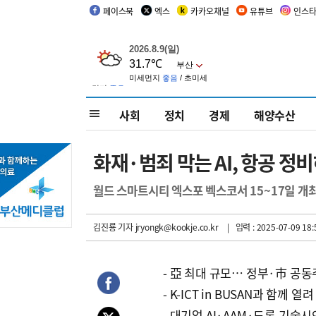
페이스북
엑스
카카오채널
유튜브
인스
사회
정치
경제
해양수산
화재·범죄 막는 AI, 항공 
월드 스마트시티 엑스포 벡스코서 15~17일 개
김진룡 기자
jryongk@kookje.co.kr
| 입력 : 2025-07-09 18:
- 亞 최대 규모… 정부·市 공
- K-ICT in BUSAN과 함께 열려
- 대기업 AI·AAM·드론 기술시