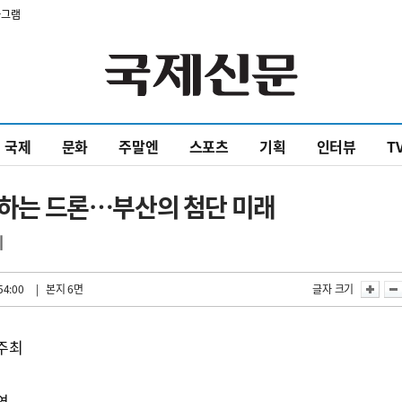
타그램
국제
문화
주말엔
스포츠
기획
인터뷰
T
정비하는 드론…부산의 첨단 미래
최
54:00
| 본지 6면
글자 크기
동주최
연