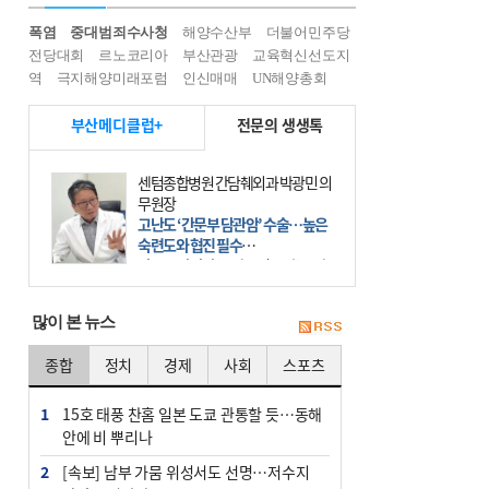
폭염
중대범죄수사청
해양수산부
더불어민주당
전당대회
르노코리아
부산관광
교육혁신선도지
역
극지해양미래포럼
인신매매
UN해양총회
부산메디클럽+
전문의 생생톡
센텀종합병원 간담췌외과 박광민 의
무원장
고난도 ‘간문부 담관암’ 수술…높은
숙련도와 협진 필수
간문부 담관암(클라츠킨 종양)은 좌
우 간에서 나오는, 담관(담즙 배출 경
로)이 합쳐지는 부위인 ‘간문부(肝門
많이 본 뉴스
部)’에 생기는 악성 종양이다. 간동맥
문맥 림프절 담
종합
정치
경제
사회
스포츠
1
15호 태풍 찬홈 일본 도쿄 관통할 듯…동해
안에 비 뿌리나
2
[속보] 남부 가뭄 위성서도 선명…저수지