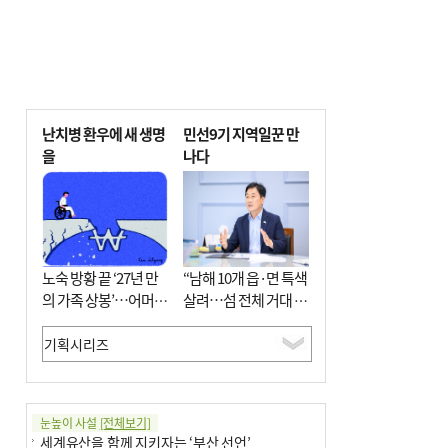
난치병 환우에 새 생명
민선9기 지역일꾼 만
을
나다
노숙 방황 끝 ‘27년 만
“남해 10개 읍·면 특색
의 가족 상봉’…어머니
살려…섬 전체 거대 정
와 행복 꿈꿔
원으로 조성”
눈높이 사설
[전체보기]
세계유산을 함께 지키자는 ‘부산 선언’