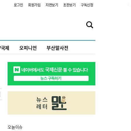
2
로그인
회원가입
지면보기
초판보기
구독신청
V국제
오피니언
부산말사전
오늘
이슈