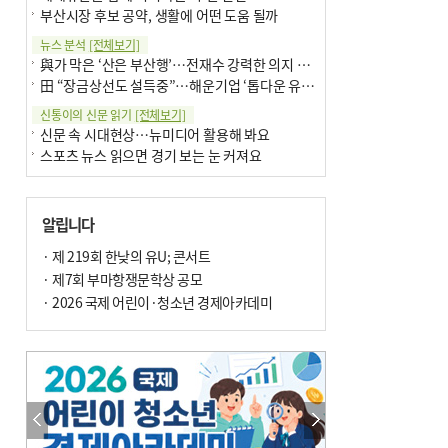
부산시장 후보 공약, 생활에 어떤 도움 될까
뉴스 분석
[전체보기]
與가 막은 ‘산은 부산행’…전재수 강력한 의지 표명 없인 공염불
田 “장금상선도 설득중”…해운기업 ‘톱다운 유치전’ 가속
신통이의 신문 읽기
[전체보기]
신문 속 시대현상…뉴미디어 활용해 봐요
스포츠 뉴스 읽으면 경기 보는 눈 커져요
어떻게 생각하십니까
[전체보기]
구·군 승진 축하화분 관행 없애자니 소상공인 울상
알립니다
3년째 병상에 있는 구의원…의정활동 못해도 월급 그대로
팩트체크
· 제 219회 한낮의 유U; 콘서트
[전체보기]
금정산 반려견 데리고 갈 수 있나…알아보니 ‘국립공원은 출입 불가’
· 제7회 부마항쟁문학상 공모
서울 도림천도 공업용수 활용한다는 사례, 정수 없이 한강물 공급…수질만 공업용수
· 2026 국제 어린이·청소년 경제아카데미
포토에세이
[전체보기]
연꽃 위 개개비
의령 한우산 털중나리
한 손 뉴스
[전체보기]
시민이 개발한 폭염 대응 앱 ‘그늘로’ 길안내 지도 등 인기
골목 맛집 발굴 고메 셀렉션…부산시, 페스티벌 시월 연계