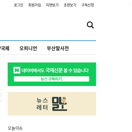
2
로그인
회원가입
지면보기
초판보기
구독신청
V국제
오피니언
부산말사전
오늘
이슈