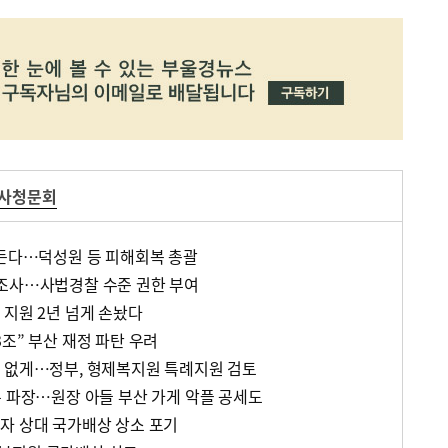
사청문회
만든다…덕성원 등 피해회복 총괄
 조사…사법경찰 수준 권한 부여
 지원 2년 넘게 손놨다
조” 부산 재정 파탄 우려
 없게…정부, 형제복지원 특례지원 검토
큐 파장…원장 아들 부산 가게 악플 공세도
자 상대 국가배상 상소 포기