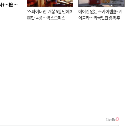
■ 검사 신분 버리고 직급하향(10년 이하 저연차 검사)…檢 중수청행 기피
‘스파이더맨’ 개봉 5일 만에 3
에어컨 없는 스카이캡슐·케
00만 돌풍…박스오피스·예
이블카…외국인관광객 추억
매율 동시 1위
대신 고역 될라