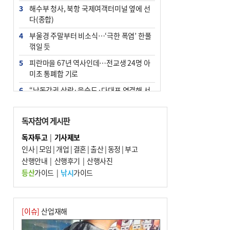
3
해수부 청사, 북항 국제여객터미널 옆에 선
다(종합)
4
부울경 주말부터 비소식…‘극한 폭염’ 한풀
꺾일 듯
5
피란마을 67년 역사인데…전교생 24명 아
미초 통폐합 기로
6
“낙동강권 삼락·을숙도·다대포 연결해 서
부산 관광 키우자”
7
오늘의 날씨- 2026년 8월 7일
독자참여 게시판
8
외국인 선원 ‘인신매매 경유지’ 된 부산…
독자투고
|
기사제보
우려가 현실로
인사
|
모임
|
개업
|
결혼
|
출산
|
동정
|
부고
9
산행안내
[사설] 해수부 신청사 북항으로 확정, 해양
|
산행후기
|
산행사진
수도 도약의 전환점
등산
가이드
|
낚시
가이드
10
르노 못 타는 부산시장…관용차 규정에 막
힌 지역기업 응원
[이슈]
산업재해