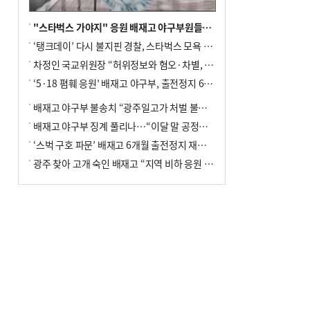
"스타벅스 가야지" 응원 배재고 야구부원들, 학교서 징계 처분
‘탱크데이’ 다시 불지핀 경찰, 스타벅스 모욕 혐의 압수수색
차정인 국교위원장 “허위정보와 혐오·차별, 학교 교실까지 유입"
‘5·18 폄훼 응원’ 배재고 야구부, 출전정지 6개월→1개월 감경
배재고 야구부 불송치 “광주일고가 처벌 불원 의사 표해”
배재고 야구부 징계 풀리나…“이달 말 공정위서 재심의”
‘스벅 구호 파문’ 배재고 6개월 출전정지 재심 신청키로
광주 찾아 고개 숙인 배재고 “지역 비하 응원 잘못”(종합)