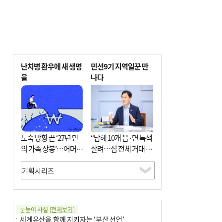
난치병 환우에 새 생명
민선9기 지역일꾼 만
을
나다
노숙 방황 끝 ‘27년 만
“남해 10개 읍·면 특색
의 가족 상봉’…어머니
살려…섬 전체 거대 정
와 행복 꿈꿔
원으로 조성”
눈높이 사설
[전체보기]
세계유산을 함께 지키자는 ‘부산 선언’