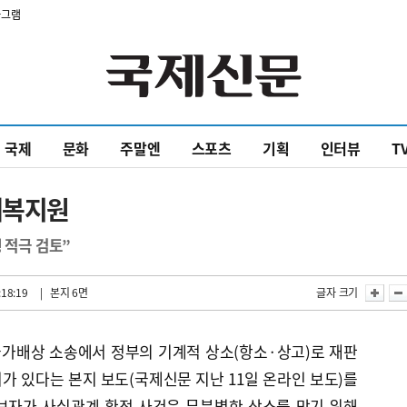
타그램
국제
문화
주말엔
스포츠
기획
인터뷰
T
제복지원
 적극 검토”
:18:19
| 본지 6면
글자 크기
가배상 소송에서 정부의 기계적 상소(항소·상고)로 재판
려가 있다는 본지 보도(국제신문 지난 11일 온라인 보도)를
보자가 사실관계 확정 사건은 무분별한 상소를 막기 위해