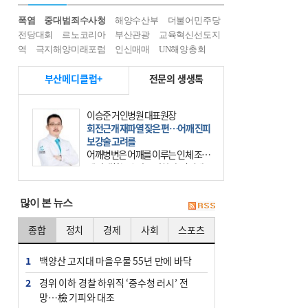
폭염
중대범죄수사청
해양수산부
더불어민주당
전당대회
르노코리아
부산관광
교육혁신선도지
역
극지해양미래포럼
인신매매
UN해양총회
부산메디클럽+
전문의 생생톡
이승준 거인병원 대표원장
회전근개 재파열 잦은 편…어깨 진피
보강술 고려를
어깨병변은 어깨를 이루는 인체 조직
에 발생하는 손상을 말한다. 여기에
는 오십견과 회전근개 증후군, 어깨
의 석회성 힘줄염 등이 있다. 국민건
많이 본 뉴스
강보험에 의하면 어깨병변
종합
정치
경제
사회
스포츠
1
백양산 고지대 마을우물 55년 만에 바닥
2
경위 이하 경찰 하위직 ‘중수청 러시’ 전
망…檢 기피와 대조