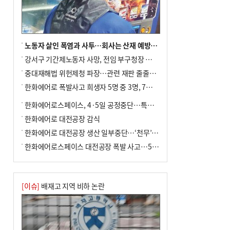
노동자 살인 폭염과 사투…회사는 산재 예방·전기료 절감 전력
강서구 기간제노동자 사망, 전임 부구청장 檢 송치
중대재해법 위헌제청 파장…관련 재판 줄줄이 브레이크
한화에어로 폭발사고 희생자 5명 중 3명, 7일 영면
한화에어로스페이스, 4·5일 공정중단…특별 안전점검
한화에어로 대전공장 감식
한화에어로 대전공장 생산 일부중단…‘천무’ 수출 비상
한화에어로스페이스 대전공장 폭발 사고…5명 사망·2명 부상(종합)
[이슈]
배재고 지역 비하 논란