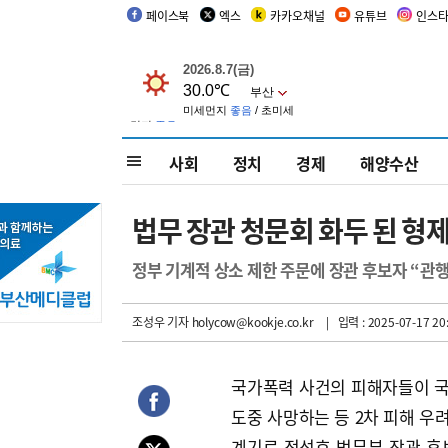
페이스북
엑스
카카오채널
유튜브
인스
사회
정치
경제
해양수산
법무 장관 청문회 화두 된 형
정부 기계적 상소 제한 주문에 장관 후보자 “관행
조성우 기자
holycow@kookje.co.kr
| 입력 : 2025-07-17 20
국가폭력 사건의 피해자들이 국
도중 사망하는 등 2차 피해 우
계기로 정성호 법무부 장관 후