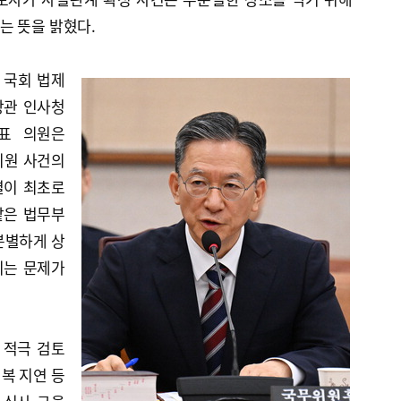
는 뜻을 밝혔다.
일 국회 법제
장관 인사청
표 의원은
지원 사건의
결이 최초로
맡은 법무부
분별하게 상
지는 문제가
 적극 검토
회복 지연 등