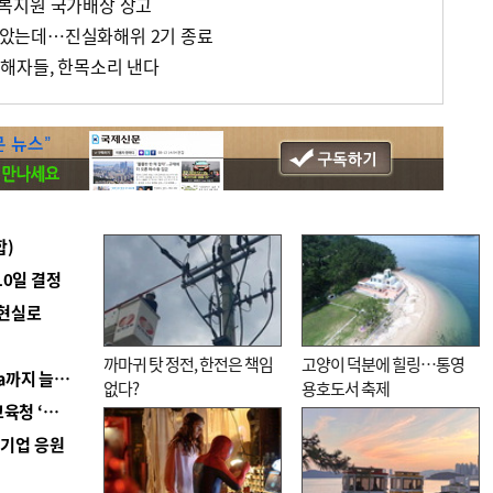
복지원 국가배상 상고
 남았는데…진실화해위 2기 종료
해자들, 한목소리 낸다
합)
10일 결정
 현실로
까마귀 탓 정전, 한전은 책임
고양이 덕분에 힐링…통영
■ 경남 농정 비전 ‘잘 사는 농촌’…스마트팜 1000㏊까지 늘린다
없다?
용호도서 축제
■ 교육혁신선도지 공모 코앞인데…구·군 난색에 교육청 ‘쩔쩔’
역기업 응원