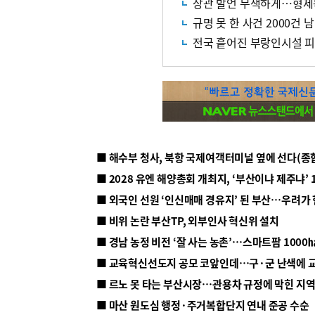
장관 발언 무색하게…형제
규명 못 한 사건 2000건
전국 흩어진 부랑인시설 피
■ 해수부 청사, 북항 국제여객터미널 옆에 선다(종
■ 2028 유엔 해양총회 개최지, ‘부산이냐 제주냐’ 
■ 외국인 선원 ‘인신매매 경유지’ 된 부산…우려가
■ 비위 논란 부산TP, 외부인사 혁신위 설치
■ 르노 못 타는 부산시장…관용차 규정에 막힌 지
■ 마산 원도심 행정·주거복합단지 연내 준공 수순