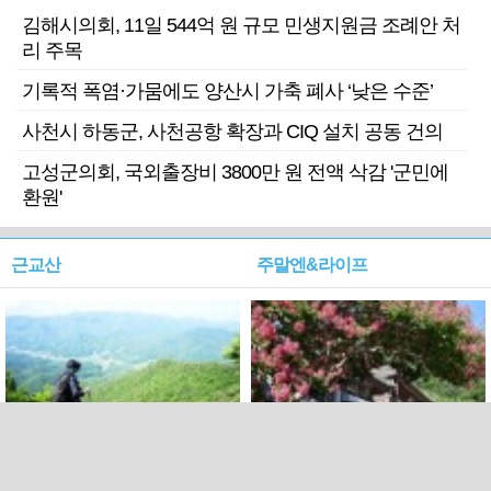
김해시의회, 11일 544억 원 규모 민생지원금 조례안 처
리 주목
기록적 폭염·가뭄에도 양산시 가축 폐사 ‘낮은 수준’
사천시 하동군, 사천공항 확장과 CIQ 설치 공동 건의
고성군의회, 국외출장비 3800만 원 전액 삭감 '군민에
환원'
근교산
주말엔&라이프
근교산&그너머…상주·문경
폭염보다 더 뜨거워라…100