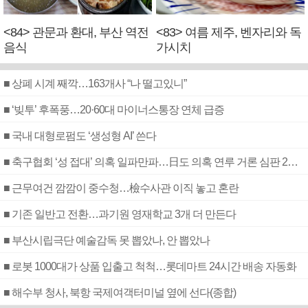
<84> 관문과 환대, 부산 역전
<83> 여름 제주, 벤자리와 독
음식
가시치
■ 상폐 시계 째깍…163개사 “나 떨고있니”
■ ‘빚투’ 후폭풍…20·60대 마이너스통장 연체 급증
■ 국내 대형로펌도 ‘생성형 AI’ 쓴다
■ 축구협회 ‘성 접대’ 의혹 일파만파…日도 의혹 연루 거론 심판 2명 조사
■ 근무여건 깜깜이 중수청…檢수사관 이직 놓고 혼란
■ 기존 일반고 전환…과기원 영재학교 3개 더 만든다
■ 부산시립극단 예술감독 못 뽑았나, 안 뽑았나
■ 로봇 1000대가 상품 입출고 척척…롯데마트 24시간 배송 자동화
■ 해수부 청사, 북항 국제여객터미널 옆에 선다(종합)