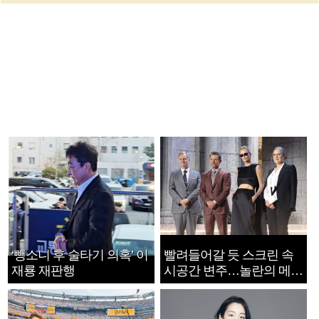
‘뺑소니 후 술타기 의혹’ 이
빨려들어갈 듯 스크린 속
재룡 재판행
시공간 변주…놀란의 메시
지는 ‘전쟁 속죄’