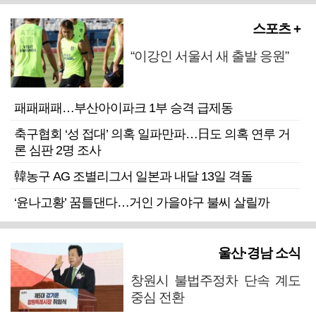
스포츠 +
“이강인 서울서 새 출발 응원”
패패패패…부산아이파크 1부 승격 급제동
축구협회 ‘성 접대’ 의혹 일파만파…日도 의혹 연루 거
론 심판 2명 조사
韓농구 AG 조별리그서 일본과 내달 13일 격돌
‘윤나고황’ 꿈틀댄다…거인 가을야구 불씨 살릴까
울산·경남 소식
창원시 불법주정차 단속 계도
중심 전환