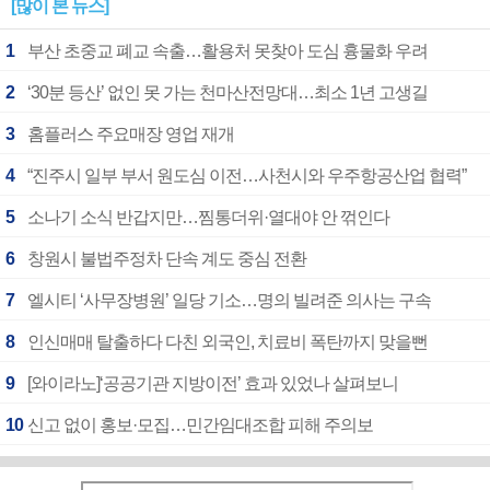
[많이 본 뉴스]
1
부산 초중교 폐교 속출…활용처 못찾아 도심 흉물화 우려
2
‘30분 등산’ 없인 못 가는 천마산전망대…최소 1년 고생길
3
홈플러스 주요매장 영업 재개
4
“진주시 일부 부서 원도심 이전…사천시와 우주항공산업 협력”
5
소나기 소식 반갑지만…찜통더위·열대야 안 꺾인다
6
창원시 불법주정차 단속 계도 중심 전환
7
엘시티 ‘사무장병원’ 일당 기소…명의 빌려준 의사는 구속
8
인신매매 탈출하다 다친 외국인, 치료비 폭탄까지 맞을뻔
9
[와이라노]‘공공기관 지방이전’ 효과 있었나 살펴보니
10
신고 없이 홍보·모집…민간임대조합 피해 주의보