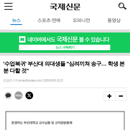
뉴스
스포츠·연예
오피니언
동영상
'수업복귀' 부산대 의대생들 "심려끼쳐 송구… 학생 본
분 다할 것"
민경진 기자 jnmin@kookje.co.kr | 2025.08.05 10:22