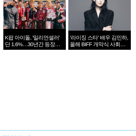
K팝 아이돌, '밀리언셀러'
‘라이징 스타’ 배우 김민하,
단 1.6%…30년간 등장
올해 BIFF 개막식 사회자
1182개팀 전수조사
확정