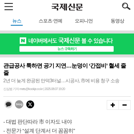
뉴스
스포츠·연예
오피니언
동영상
관급공사 툭하면 공기 지연…눈덩이 ‘간접비’ 혈세 줄
줄
2년 더 늦게 완공된 만덕3터널…시공사, 市에 비용 청구 소송
신심범 기자 mets@kookje.co.kr | 2025.08.07 19:20
- 대법 판단따라 市 이자도 내야
- 전문가 “설계 단계서 더 꼼꼼히”