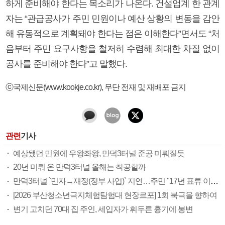
하게 준비해야 한다는 목소리가 나온다. 건설업계 한 관계
자는 “관급공사가 주민 민원이나 예산 상황의 변동을 감안
해 유동적으로 계획돼야 한다는 점은 이해한다”면서도 “처
음부터 주민 요구사항을 철저히 수렴해 최대한 차질 없이
공사를 준비해야 한다”고 말했다.
ⓒ국제신문(www.kookje.co.kr), 무단 전재 및 재배포 금지
관련
기사
예상됐던 민원에 우왕좌왕, 만덕3터널 준공 미뤄질듯
20년 미뤄 온 만덕3터널 올해는 착공할까
만덕3터널 `민자→재정(정부 사업)` 지연…주민 "17년 표류 이젠 끝내야"
[2026 부산청소년극지체험탐험대 현장르포] 1회 북극을 향하여
변기 고치던 70대 집 주인, 세입자가 휘두른 흉기에 봉변