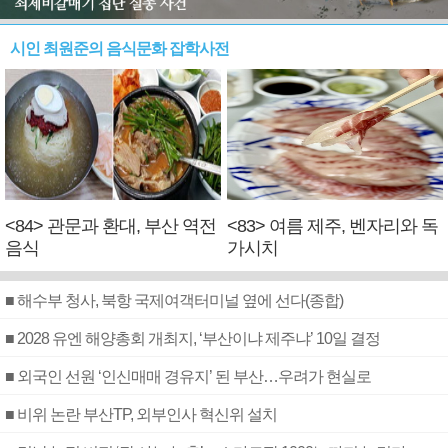
시인 최원준의 음식문화 잡학사전
<84> 관문과 환대, 부산 역전
<83> 여름 제주, 벤자리와 독
음식
가시치
■ 해수부 청사, 북항 국제여객터미널 옆에 선다(종합)
■ 2028 유엔 해양총회 개최지, ‘부산이냐 제주냐’ 10일 결정
■ 외국인 선원 ‘인신매매 경유지’ 된 부산…우려가 현실로
■ 비위 논란 부산TP, 외부인사 혁신위 설치