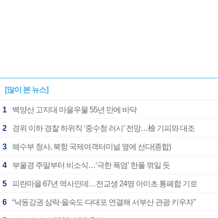
[많이 본 뉴스]
1
백양산 고지대 마을우물 55년 만에 바닥
2
경위 이하 경찰 하위직 ‘중수청 러시’ 전망…檢 기피와 대조
3
해수부 청사, 북항 국제여객터미널 옆에 선다(종합)
4
부울경 주말부터 비소식…‘극한 폭염’ 한풀 꺾일 듯
5
피란마을 67년 역사인데…전교생 24명 아미초 통폐합 기로
6
“낙동강권 삼락·을숙도·다대포 연결해 서부산 관광 키우자”