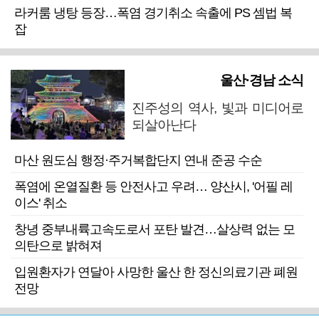
라커룸 냉탕 등장…폭염 경기취소 속출에 PS 셈법 복
잡
울산·경남 소식
진주성의 역사, 빛과 미디어로
되살아난다
마산 원도심 행정·주거복합단지 연내 준공 수순
폭염에 온열질환 등 안전사고 우려… 양산시, '어필 레
이스' 취소
창녕 중부내륙고속도로서 포탄 발견…살상력 없는 모
의탄으로 밝혀져
입원환자가 연달아 사망한 울산 한 정신의료기관 폐원
전망