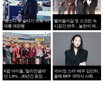
‘뺑소니 후 술타기 의혹’ 이
빨려들어갈 듯 스크린 속
재룡 재판행
시공간 변주…놀란의 메시
지는 ‘전쟁 속죄’
K팝 아이돌, '밀리언셀러'
‘라이징 스타’ 배우 김민하,
단 1.6%…30년간 등장
올해 BIFF 개막식 사회자
1182개팀 전수조사
확정