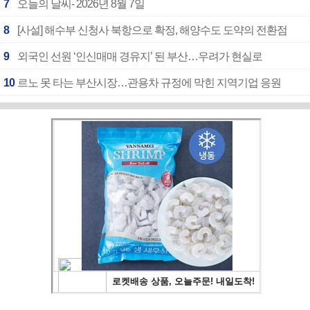
7
오늘의 날씨- 2026년 8월 7일
8
[사설] 해수부 신청사 북항으로 확정, 해양수도 도약의 전환점
9
외국인 선원 ‘인신매매 경유지’ 된 부산…우려가 현실로
10
르노 못 타는 부산시장…관용차 규정에 막힌 지역기업 응원