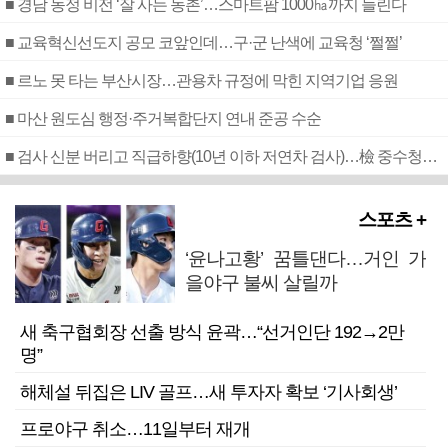
■ 경남 농정 비전 ‘잘 사는 농촌’…스마트팜 1000㏊까지 늘린다
■ 교육혁신선도지 공모 코앞인데…구·군 난색에 교육청 ‘쩔쩔’
■ 르노 못 타는 부산시장…관용차 규정에 막힌 지역기업 응원
■ 마산 원도심 행정·주거복합단지 연내 준공 수순
■ 검사 신분 버리고 직급하향(10년 이하 저연차 검사)…檢 중수청행 기피
스포츠 +
‘윤나고황’ 꿈틀댄다…거인 가
을야구 불씨 살릴까
새 축구협회장 선출 방식 윤곽…“선거인단 192→2만
명”
해체설 뒤집은 LIV 골프…새 투자자 확보 ‘기사회생’
프로야구 취소…11일부터 재개