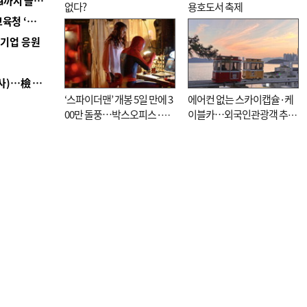
■ 경남 농정 비전 ‘잘 사는 농촌’…스마트팜 1000㏊까지 늘린다
없다?
용호도서 축제
■ 교육혁신선도지 공모 코앞인데…구·군 난색에 교육청 ‘쩔쩔’
역기업 응원
■ 검사 신분 버리고 직급하향(10년 이하 저연차 검사)…檢 중수청행 기피
‘스파이더맨’ 개봉 5일 만에 3
에어컨 없는 스카이캡슐·케
00만 돌풍…박스오피스·예
이블카…외국인관광객 추억
매율 동시 1위
대신 고역 될라