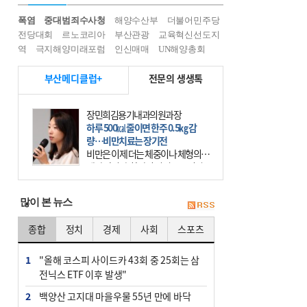
폭염
중대범죄수사청
해양수산부
더불어민주당
전당대회
르노코리아
부산관광
교육혁신선도지
역
극지해양미래포럼
인신매매
UN해양총회
부산메디클럽+
전문의 생생톡
장민희김용기내과의원과장
하루 500㎉ 줄이면 한주 0.5㎏ 감
량…비만치료는 장기전
비만은 이제 더는 체중이나 체형의 문
제가 아니다. 하나의 질병으로 인지
하고 치료와 관리를 해야 한다. 세계
보건기구(WHO)는 이미 1994년 비만
많이 본 뉴스
을 인류의 중요한
종합
정치
경제
사회
스포츠
1
"올해 코스피 사이드카 43회 중 25회는 삼
전닉스 ETF 이후 발생"
2
백양산 고지대 마을우물 55년 만에 바닥