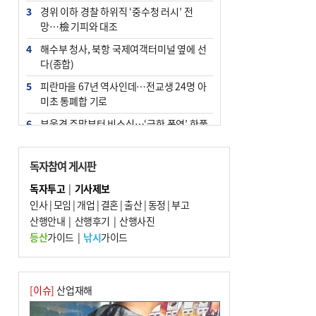
3
경위 이하 경찰 하위직 ‘중수청 러시’ 전
망…檢 기피와 대조
4
해수부 청사, 북항 국제여객터미널 옆에 선
다(종합)
5
피란마을 67년 역사인데…전교생 24명 아
미초 통폐합 기로
6
부울경 주말부터 비소식…‘극한 폭염’ 한풀
꺾일 듯
7
“낙동강권 삼락·을숙도·다대포 연결해 서
독자참여 게시판
부산 관광 키우자”
독자투고
|
기사제보
8
오늘의 날씨- 2026년 8월 7일
인사
|
모임
|
개업
|
결혼
|
출산
|
동정
|
부고
9
산행안내
외국인 선원 ‘인신매매 경유지’ 된 부산…
|
산행후기
|
산행사진
우려가 현실로
등산
가이드
|
낚시
가이드
10
[사설] 해수부 신청사 북항으로 확정, 해양
수도 도약의 전환점
[이슈]
산업재해