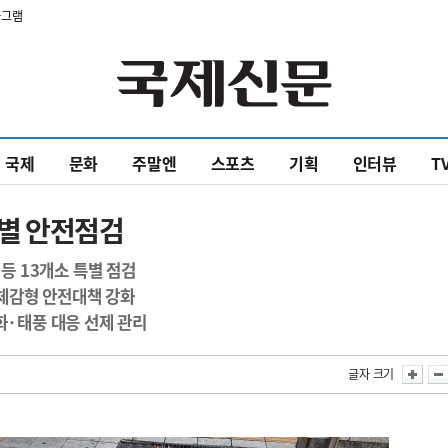
타그램
국제
문화
주말엔
스포츠
기획
인터뷰
T
별 안전점검
 13개소 특별 점검
체감형 안전대책 강화
화·태풍 대응 선제 관리
글자 크기