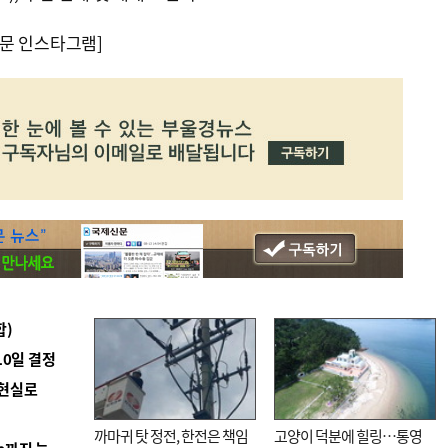
문 인스타그램]
합)
10일 결정
 현실로
까마귀 탓 정전, 한전은 책임
고양이 덕분에 힐링…통영