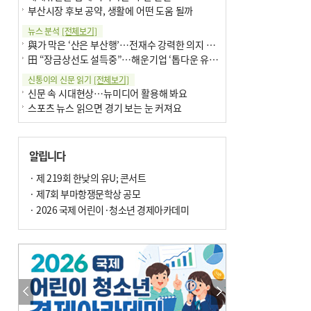
부산시장 후보 공약, 생활에 어떤 도움 될까
뉴스 분석
[전체보기]
與가 막은 ‘산은 부산행’…전재수 강력한 의지 표명 없인 공염불
田 “장금상선도 설득중”…해운기업 ‘톱다운 유치전’ 가속
신통이의 신문 읽기
[전체보기]
신문 속 시대현상…뉴미디어 활용해 봐요
스포츠 뉴스 읽으면 경기 보는 눈 커져요
어떻게 생각하십니까
[전체보기]
구·군 승진 축하화분 관행 없애자니 소상공인 울상
알립니다
3년째 병상에 있는 구의원…의정활동 못해도 월급 그대로
팩트체크
· 제 219회 한낮의 유U; 콘서트
[전체보기]
금정산 반려견 데리고 갈 수 있나…알아보니 ‘국립공원은 출입 불가’
· 제7회 부마항쟁문학상 공모
서울 도림천도 공업용수 활용한다는 사례, 정수 없이 한강물 공급…수질만 공업용수
· 2026 국제 어린이·청소년 경제아카데미
포토에세이
[전체보기]
연꽃 위 개개비
의령 한우산 털중나리
한 손 뉴스
[전체보기]
시민이 개발한 폭염 대응 앱 ‘그늘로’ 길안내 지도 등 인기
골목 맛집 발굴 고메 셀렉션…부산시, 페스티벌 시월 연계