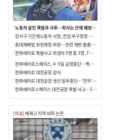
노동자 살인 폭염과 사투…회사는 산재 예방·전기료 절감 전력
강서구 기간제노동자 사망, 전임 부구청장 檢 송치
중대재해법 위헌제청 파장…관련 재판 줄줄이 브레이크
한화에어로 폭발사고 희생자 5명 중 3명, 7일 영면
한화에어로스페이스, 4·5일 공정중단…특별 안전점검
한화에어로 대전공장 감식
한화에어로 대전공장 생산 일부중단…‘천무’ 수출 비상
한화에어로스페이스 대전공장 폭발 사고…5명 사망·2명 부상(종합)
[이슈]
배재고 지역 비하 논란