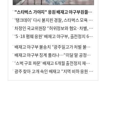
"스타벅스 가야지" 응원 배재고 야구부원들, 학교서 징계 처분
‘탱크데이’ 다시 불지핀 경찰, 스타벅스 모욕 혐의 압수수색
차정인 국교위원장 “허위정보와 혐오·차별, 학교 교실까지 유입"
‘5·18 폄훼 응원’ 배재고 야구부, 출전정지 6개월→1개월 감경
배재고 야구부 불송치 “광주일고가 처벌 불원 의사 표해”
배재고 야구부 징계 풀리나…“이달 말 공정위서 재심의”
‘스벅 구호 파문’ 배재고 6개월 출전정지 재심 신청키로
광주 찾아 고개 숙인 배재고 “지역 비하 응원 잘못”(종합)