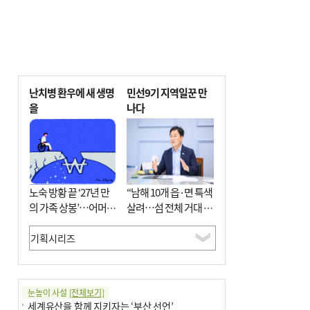
난치병 환우에 새 생명
민선9기 지역일꾼 만
을
나다
노숙 방황 끝 ‘27년 만
“남해 10개 읍·면 특색
의 가족 상봉’…어머니
살려…섬 전체 거대 정
와 행복 꿈꿔
원으로 조성”
눈높이 사설
[전체보기]
세계유산을 함께 지키자는 ‘부산 선언’