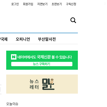
2
로그인
회원가입
지면보기
초판보기
구독신청
V국제
오피니언
부산말사전
오늘
이슈