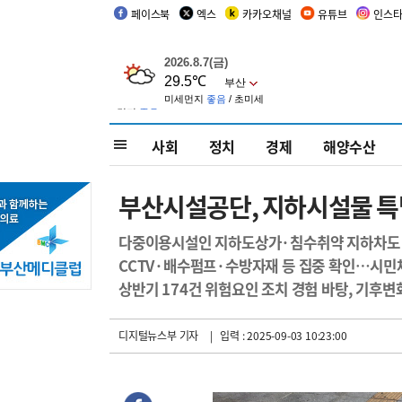
페이스북
엑스
카카오채널
유튜브
인스
사회
정치
경제
해양수산
부산시설공단, 지하시설물 특
다중이용시설인 지하도상가·침수취약 지하차도 등
CCTV·배수펌프·수방자재 등 집중 확인…시민
상반기 174건 위험요인 조치 경험 바탕, 기후변
디지털뉴스부 기자
| 입력 : 2025-09-03 10:23:00