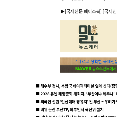
▶
[국제신문 페이스북]
[국제신
■ 해수부 청사, 북항 국제여객터미널 옆에 선다(종
■ 2028 유엔 해양총회 개최지, ‘부산이냐 제주냐’ 
■ 외국인 선원 ‘인신매매 경유지’ 된 부산…우려가
■ 비위 논란 부산TP, 외부인사 혁신위 설치