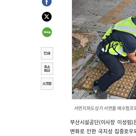
서면지하도상가 서면몰 배수펌프와 
부산시설공단(이사장 이성림)
변화로 인한 국지성 집중호우