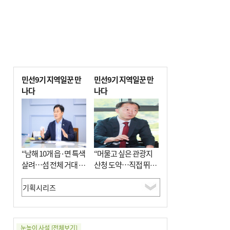
민선9기 지역일꾼 만
민선9기 지역일꾼 만
나다
나다
“남해 10개 읍·면 특색
“머물고 싶은 관광지
살려…섬 전체 거대 정
산청 도약…직접 뛰며
원으로 조성”
‘돈 버는 군수’ 될 것”
눈높이 사설
[전체보기]