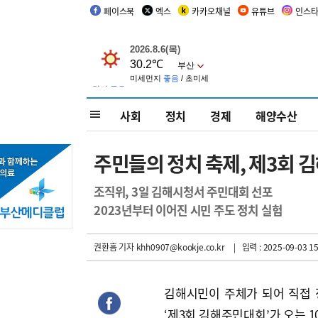
페이스북
엑스
카카오채널
유튜브
인스
사회
정치
경제
해양수산
주민들의 정치 축제, 제3회 
조직위, 3일 김해시청서 주민대회 선포
2023년부터 이어진 시민 주도 정치 실험
권환흠 기자
khh0907@kookje.co.kr
| 입력 : 2025-09-03 15
김해시민이 주체가 되어 직접
‘제3회 김해주민대회’가 오는 1