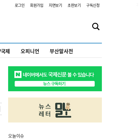
2
로그인
회원가입
지면보기
초판보기
구독신청
V국제
오피니언
부산말사전
오늘
이슈