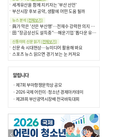
세계유산을 함께 지키자는 ‘부산 선언’
부산시장 후보 공약, 생활에 어떤 도움 될까
뉴스 분석
[전체보기]
與가 막은 ‘산은 부산행’…전재수 강력한 의지 표명 없인 공염불
田 “장금상선도 설득중”…해운기업 ‘톱다운 유치전’ 가속
신통이의 신문 읽기
[전체보기]
신문 속 시대현상…뉴미디어 활용해 봐요
스포츠 뉴스 읽으면 경기 보는 눈 커져요
어떻게 생각하십니까
[전체보기]
구·군 승진 축하화분 관행 없애자니 소상공인 울상
알립니다
3년째 병상에 있는 구의원…의정활동 못해도 월급 그대로
팩트체크
· 제7회 부마항쟁문학상 공모
[전체보기]
금정산 반려견 데리고 갈 수 있나…알아보니 ‘국립공원은 출입 불가’
· 2026 국제 어린이·청소년 경제아카데미
서울 도림천도 공업용수 활용한다는 사례, 정수 없이 한강물 공급…수질만 공업용수
· 제28회 부산광역시장배 전국바둑대회
포토에세이
[전체보기]
의령 한우산 털중나리
서산 간월암
한 손 뉴스
[전체보기]
골목 맛집 발굴 고메 셀렉션…부산시, 페스티벌 시월 연계