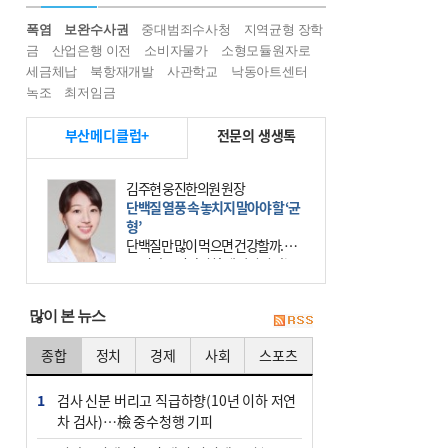
폭염
보완수사권
중대범죄수사청
지역균형 장학
금
산업은행 이전
소비자물가
소형모듈원자로
세금체납
북항재개발
사관학교
낙동아트센터
녹조
최저임금
부산메디클럽+
전문의 생생톡
김주현 웅진한의원 원장
단백질 열풍 속 놓치지 말아야 할 ‘균
형’
단백질만 많이 먹으면 건강할까. 요
즘 건강을 이야기할 때 빠지지 않는
키워드가 단백질이다. 헬스장을 다니
는 젊은 층부터 기초체력을 챙기려는
많이 본 뉴스
중·장년층까지 모두 “
종합
정치
경제
사회
스포츠
1
검사 신분 버리고 직급하향(10년 이하 저연
차 검사)…檢 중수청행 기피