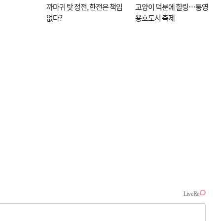
까마귀 탓 정전, 한전은 책임
고양이 덕분에 힐링…통영
없다?
용호도서 축제