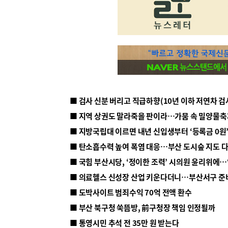
■ 지방국립대 이르면 내년 신입생부터 ‘등록금 0원’
■ 탄소흡수력 높여 폭염 대응…부산 도시숲 지도 
■ 의료헬스 신성장 산업 키운다더니…부산서구 준
■ 도박사이트 범죄수익 70억 전액 환수
■ 부산 북구청 쑥뜸방, 前구청장 책임 인정될까
■ 통영시민 추석 전 35만 원 받는다