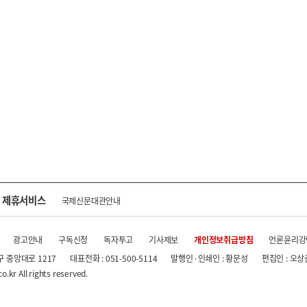
제휴서비스
국제신문대관안내
광고안내
구독신청
독자투고
기사제보
개인정보취급방침
언론윤리강
구 중앙대로 1217
대표전화 : 051-500-5114
발행인·인쇄인 : 황문성
편집인 : 오상
.kr All rights reserved.