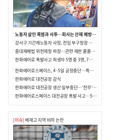
노동자 살인 폭염과 사투…회사는 산재 예방·전기료 절감 전력
강서구 기간제노동자 사망, 전임 부구청장 檢 송치
중대재해법 위헌제청 파장…관련 재판 줄줄이 브레이크
한화에어로 폭발사고 희생자 5명 중 3명, 7일 영면
한화에어로스페이스, 4·5일 공정중단…특별 안전점검
한화에어로 대전공장 감식
한화에어로 대전공장 생산 일부중단…‘천무’ 수출 비상
한화에어로스페이스 대전공장 폭발 사고…5명 사망·2명 부상(종합)
[이슈]
배재고 지역 비하 논란