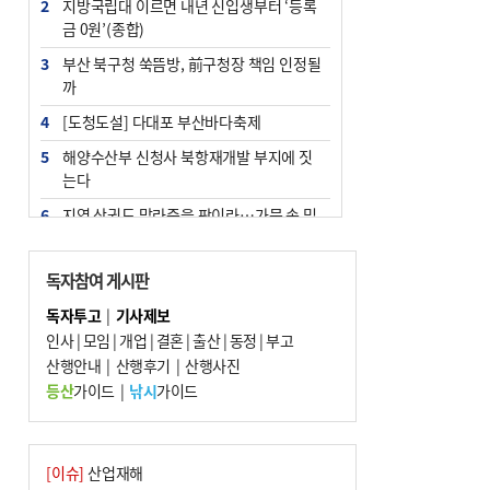
2
지방국립대 이르면 내년 신입생부터 ‘등록
금 0원’(종합)
3
부산 북구청 쑥뜸방, 前구청장 책임 인정될
까
4
[도청도설] 다대포 부산바다축제
5
해양수산부 신청사 북항재개발 부지에 짓
는다
6
지역 상권도 말라죽을 판이라…가뭄 속 밀
양물축제 강행 논란
7
법원, 단차 논란 북항 복합환승센터 공사중
독자참여 게시판
지 관련 현장검증
독자투고
|
기사제보
8
통영시민 추석 전 35만 원 받는다
인사
|
모임
|
개업
|
결혼
|
출산
|
동정
|
부고
9
산행안내
부산 철강공장 50대 노동자 추락사
|
산행후기
|
산행사진
등산
가이드
|
낚시
가이드
10
국힘 부산시당, ‘정이한 조력’ 시의원 윤리
위에…‘한동훈 지지’도 신고접수
[이슈]
산업재해