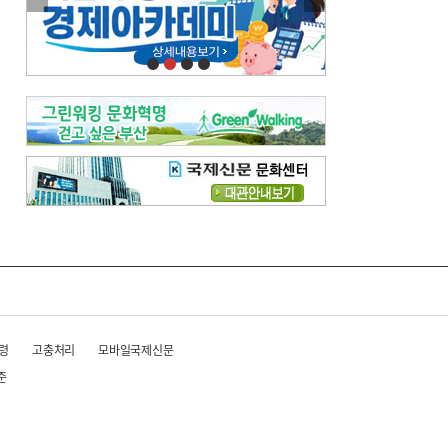
이란 공습 경고·취소 되풀이…오락가락 트럼프 비꼰 ‘타코’
오늘의 날씨-
[전체보기]
오늘의 날씨- 2026년 8월 6일
오늘의 날씨- 2026년 8월 5일
우리 결혼해요-
[전체보기]
우리 결혼해요- 김홍윤·정세빈 커플
령
고충처리
모바일국제신문
준