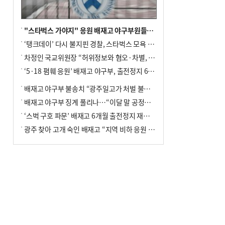
"스타벅스 가야지" 응원 배재고 야구부원들, 학교서 징계 처분
‘탱크데이’ 다시 불지핀 경찰, 스타벅스 모욕 혐의 압수수색
차정인 국교위원장 “허위정보와 혐오·차별, 학교 교실까지 유입"
‘5·18 폄훼 응원’ 배재고 야구부, 출전정지 6개월→1개월 감경
배재고 야구부 불송치 “광주일고가 처벌 불원 의사 표해”
배재고 야구부 징계 풀리나…“이달 말 공정위서 재심의”
‘스벅 구호 파문’ 배재고 6개월 출전정지 재심 신청키로
광주 찾아 고개 숙인 배재고 “지역 비하 응원 잘못”(종합)