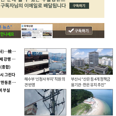
■ 검사 신분 버리고 직급하향(10년 이하 저연차 검사)…檢 중수청행 기피
■ 지역 상권도 말라죽을 판이라…가뭄 속 밀양물축제 강행 논란
(종합)
다시 그린다
해수부 ‘신청사 부지’ 직원 의
부산시 “산은 등 4개 정책금
■ 국힘 부산시당, ‘정이한 조력’ 시의원 윤리위에…‘한동훈 지지’도 신고접수
견 반영
융기관·한은 유치 추진”
비 부실