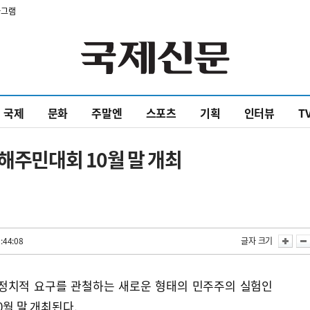
타그램
국제
문화
주말엔
스포츠
기획
인터뷰
T
김해주민대회 10월 말 개최
:44:08
글자 크기
 정치적 요구를 관철하는 새로운 형태의 민주주의 실험인
0월 말 개최된다.