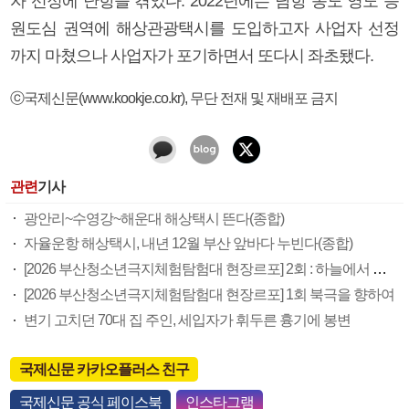
자 선정에 난항을 겪었다. 2022년에는 남항 송도 영도 등
원도심 권역에 해상관광택시를 도입하고자 사업자 선정
까지 마쳤으나 사업자가 포기하면서 또다시 좌초됐다.
ⓒ국제신문(www.kookje.co.kr), 무단 전재 및 재배포 금지
관련
기사
광안리~수영강~해운대 해상택시 뜬다(종합)
자율운항 해상택시, 내년 12월 부산 앞바다 누빈다(종합)
[2026 부산청소년극지체험탐험대 현장르포] 2회 : 하늘에서 만난 얼음의 나라
[2026 부산청소년극지체험탐험대 현장르포] 1회 북극을 향하여
변기 고치던 70대 집 주인, 세입자가 휘두른 흉기에 봉변
국제신문 카카오플러스 친구
국제신문 공식 페이스북
인스타그램