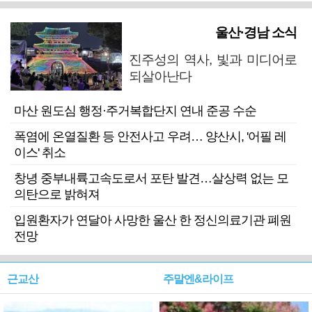
울산·경남 소식
진주성의 역사, 빛과 미디어로
되살아난다
마산 원도심 행정·주거복합단지 연내 준공 수순
폭염에 온열질환 등 안전사고 우려… 양산시, '어필 레
이스' 취소
창녕 중부내륙고속도로서 포탄 발견…살상력 없는 모
의탄으로 밝혀져
입원환자가 연달아 사망한 울산 한 정신의료기관 폐원
전망
근교산
주말엔&라이프