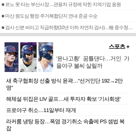
■ 르노 못 타는 부산시장…관용차 규정에 막힌 지역기업 응원
■ 마산 원도심 행정·주거복합단지 연내 준공 수순
■ 검사 신분 버리고 직급하향(10년 이하 저연차 검사)…檢 중수청행 기피
스포츠 +
‘윤나고황’ 꿈틀댄다…거인 가
을야구 불씨 살릴까
새 축구협회장 선출 방식 윤곽…“선거인단 192→2만
명”
해체설 뒤집은 LIV 골프…새 투자자 확보 ‘기사회생’
프로야구 취소…11일부터 재개
라커룸 냉탕 등장…폭염 경기취소 속출에 PS 셈법 복
잡