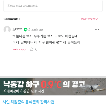
시인 최원준의 음식문화 잡학사전