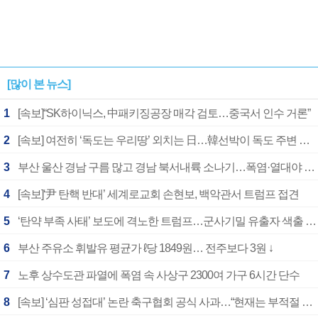
[많이 본 뉴스]
1
[속보]“SK하이닉스, 中패키징공장 매각 검토…중국서 인수 거론”
2
[속보] 여전히 ‘독도는 우리땅’ 외치는 日…韓선박이 독도 주변 해양조사 활동하자 반발
3
부산 울산 경남 구름 많고 경남 북서내륙 소나기…폭염·열대야 계속
4
[속보]‘尹 탄핵 반대’ 세계로교회 손현보, 백악관서 트럼프 접견
5
‘탄약 부족 사태’ 보도에 격노한 트럼프…군사기밀 유출자 색출 지시
6
부산 주유소 휘발유 평균가 ℓ당 1849원… 전주보다 3원 ↓
7
노후 상수도관 파열에 폭염 속 사상구 2300여 가구 6시간 단수
8
[속보] ‘심판 성접대’ 논란 축구협회 공식 사과…“현재는 부적절 행위 없어”