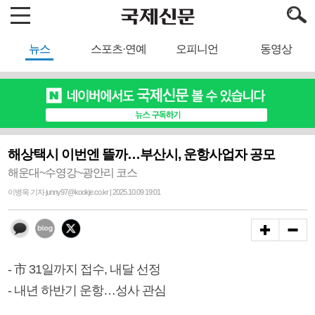
뉴스
스포츠·연예
오피니언
동영상
해상택시 이번엔 뜰까…부산시, 운항사업자 공모
해운대~수영강~광안리 코스
이병욱 기자 junny97@kookje.co.kr | 2025.10.09 19:01
- 市 31일까지 접수, 내달 선정
- 내년 하반기 운항…성사 관심