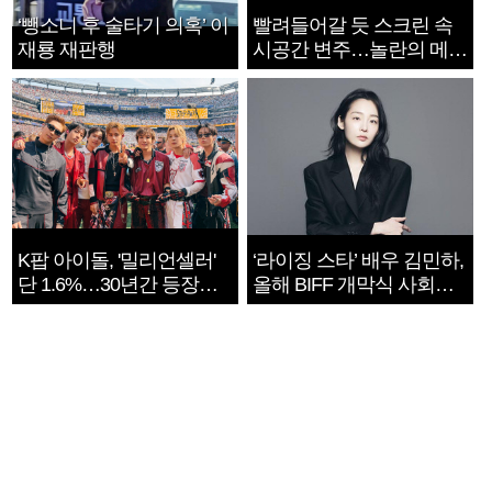
‘뺑소니 후 술타기 의혹’ 이
빨려들어갈 듯 스크린 속
재룡 재판행
시공간 변주…놀란의 메시
지는 ‘전쟁 속죄’
K팝 아이돌, '밀리언셀러'
‘라이징 스타’ 배우 김민하,
단 1.6%…30년간 등장
올해 BIFF 개막식 사회자
1182개팀 전수조사
확정