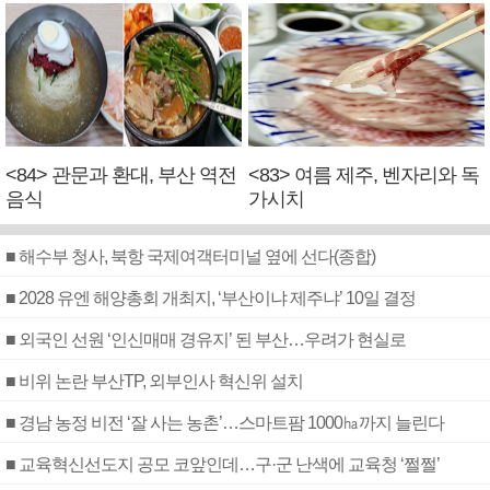
<84> 관문과 환대, 부산 역전
<83> 여름 제주, 벤자리와 독
음식
가시치
■ 해수부 청사, 북항 국제여객터미널 옆에 선다(종합)
■ 2028 유엔 해양총회 개최지, ‘부산이냐 제주냐’ 10일 결정
■ 외국인 선원 ‘인신매매 경유지’ 된 부산…우려가 현실로
■ 비위 논란 부산TP, 외부인사 혁신위 설치
■ 경남 농정 비전 ‘잘 사는 농촌’…스마트팜 1000㏊까지 늘린다
■ 교육혁신선도지 공모 코앞인데…구·군 난색에 교육청 ‘쩔쩔’