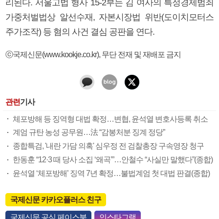
리된다. 서울고법 형사 15-2부는 김 여사의 특정경제범죄
가중처벌법상 알선수재, 자본시장법 위반(도이치모터스
주가조작) 등 혐의 사건 결심 공판을 연다.
ⓒ국제신문(www.kookje.co.kr), 무단 전재 및 재배포 금지
관련
기사
체포방해 등 징역형 대법 확정…변협, 윤석열 변호사등록 취소
계엄 규탄 농성 공무원…法 “감봉처분 징계 정당”
종합특검, '내란 가담 의혹' 심우정 전 검찰총장 구속영장 청구
한동훈 “12·3 때 당사 소집 ‘왜곡’”…안철수 “사실만 말했다”(종합)
윤석열 ‘체포방해’ 징역 7년 확정…불법계엄 첫 대법 판결(종합)
국제신문 카카오플러스 친구
국제신문 공식 페이스북
인스타그램