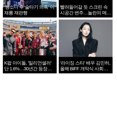
‘뺑소니 후 술타기 의혹’ 이
빨려들어갈 듯 스크린 속
재룡 재판행
시공간 변주…놀란의 메시
지는 ‘전쟁 속죄’
K팝 아이돌, '밀리언셀러'
‘라이징 스타’ 배우 김민하,
단 1.6%…30년간 등장
올해 BIFF 개막식 사회자
1182개팀 전수조사
확정