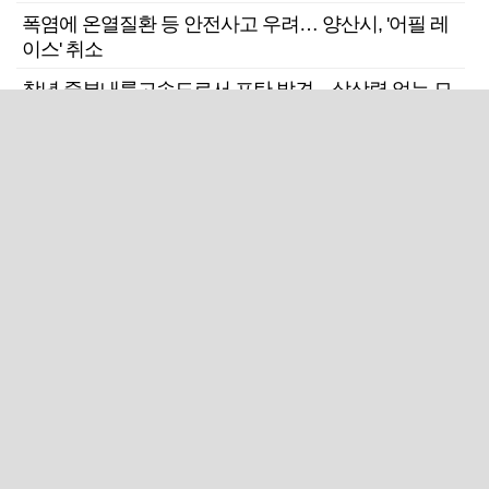
폭염에 온열질환 등 안전사고 우려… 양산시, '어필 레
이스' 취소
창녕 중부내륙고속도로서 포탄 발견…살상력 없는 모
의탄으로 밝혀져
입원환자가 연달아 사망한 울산 한 정신의료기관 폐원
전망
근교산
주말엔&라이프
근교산&그너머…상주·문경
폭염보다 더 뜨거워라…100
청화산~시루봉
일을 붉게 불태울 ‘선비정신’