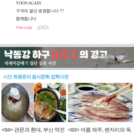
시인 최원준의 음식문화 잡학사전
<84> 관문과 환대, 부산 역전
<83> 여름 제주, 벤자리와 독