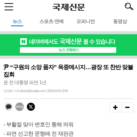
뉴스
스포츠·연예
오피니언
동영상
尹 “구원의 소망 품자” 옥중메시지…광장 또 찬반 맞불
집회
윤 전 대통령 파면 1년
안세희 기자 ahnsh@kookje.co.kr | 2026.04.05 19:59
- 부활절 맞아 변호인 통해 띄워
- 파면 선고한 문형배 전 재판관