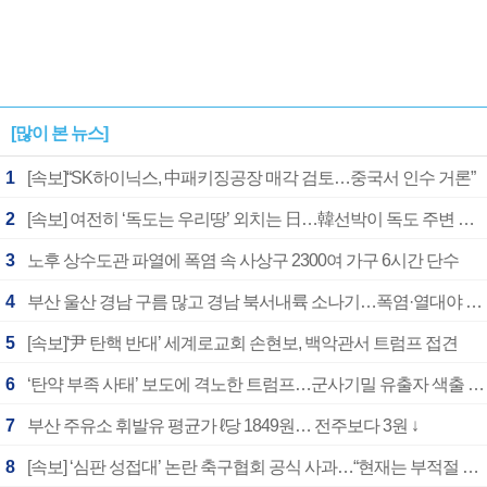
[많이 본 뉴스]
1
[속보]“SK하이닉스, 中패키징공장 매각 검토…중국서 인수 거론”
2
[속보] 여전히 ‘독도는 우리땅’ 외치는 日…韓선박이 독도 주변 해양조사 활동하자 반발
3
노후 상수도관 파열에 폭염 속 사상구 2300여 가구 6시간 단수
4
부산 울산 경남 구름 많고 경남 북서내륙 소나기…폭염·열대야 계속
5
[속보]‘尹 탄핵 반대’ 세계로교회 손현보, 백악관서 트럼프 접견
6
‘탄약 부족 사태’ 보도에 격노한 트럼프…군사기밀 유출자 색출 지시
7
부산 주유소 휘발유 평균가 ℓ당 1849원… 전주보다 3원 ↓
8
[속보] ‘심판 성접대’ 논란 축구협회 공식 사과…“현재는 부적절 행위 없어”