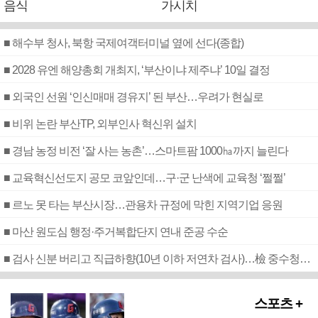
음식
가시치
■ 해수부 청사, 북항 국제여객터미널 옆에 선다(종합)
■ 2028 유엔 해양총회 개최지, ‘부산이냐 제주냐’ 10일 결정
■ 외국인 선원 ‘인신매매 경유지’ 된 부산…우려가 현실로
■ 비위 논란 부산TP, 외부인사 혁신위 설치
■ 경남 농정 비전 ‘잘 사는 농촌’…스마트팜 1000㏊까지 늘린다
■ 교육혁신선도지 공모 코앞인데…구·군 난색에 교육청 ‘쩔쩔’
■ 르노 못 타는 부산시장…관용차 규정에 막힌 지역기업 응원
■ 마산 원도심 행정·주거복합단지 연내 준공 수순
■ 검사 신분 버리고 직급하향(10년 이하 저연차 검사)…檢 중수청행 기피
스포츠 +