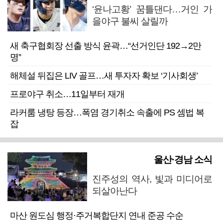
‘윤나고황’ 꿈틀댄다…거인 가
을야구 불씨 살릴까
새 축구협회장 선출 방식 윤곽…“선거인단 192→2만
명”
해체설 뒤집은 LIV 골프…새 투자자 확보 ‘기사회생’
프로야구 취소…11일부터 재개
라커룸 냉탕 등장…폭염 경기취소 속출에 PS 셈법 복
잡
울산·경남 소식
진주성의 역사, 빛과 미디어로
되살아난다
마산 원도심 행정·주거복합단지 연내 준공 수순