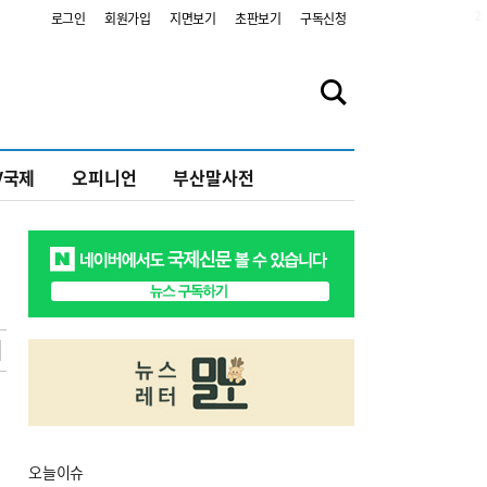
2
로그인
회원가입
지면보기
초판보기
구독신청
V국제
오피니언
부산말사전
오늘
이슈