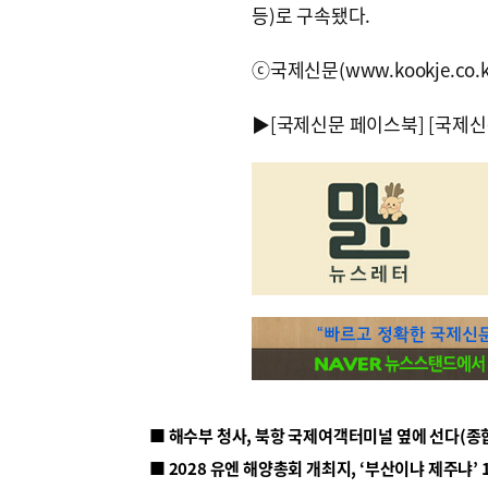
등)로 구속됐다.
ⓒ국제신문(www.kookje.co.
▶
[국제신문 페이스북]
[국제신
■ 해수부 청사, 북항 국제여객터미널 옆에 선다(종
■ 2028 유엔 해양총회 개최지, ‘부산이냐 제주냐’ 