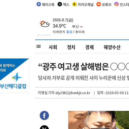
페이스북
엑스
카카오채널
유튜브
인스
사회
정치
경제
해양수산
“광주 여고생 살해범은 ○○
당사자 거부로 공개 미뤄진 사이 누리꾼에 신상 
이영실 기자
sily1982@kookje.co.kr
| 입력 : 2026-05-09 11