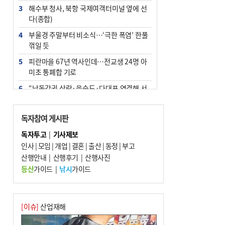
3
해수부 청사, 북항 국제여객터미널 옆에 선
다(종합)
4
부울경 주말부터 비소식…‘극한 폭염’ 한풀
꺾일 듯
5
피란마을 67년 역사인데…전교생 24명 아
미초 통폐합 기로
6
“낙동강권 삼락·을숙도·다대포 연결해 서
부산 관광 키우자”
7
오늘의 날씨- 2026년 8월 7일
독자참여 게시판
8
외국인 선원 ‘인신매매 경유지’ 된 부산…
독자투고
|
기사제보
우려가 현실로
인사
|
모임
|
개업
|
결혼
|
출산
|
동정
|
부고
9
산행안내
[사설] 해수부 신청사 북항으로 확정, 해양
|
산행후기
|
산행사진
수도 도약의 전환점
등산
가이드
|
낚시
가이드
10
르노 못 타는 부산시장…관용차 규정에 막
힌 지역기업 응원
[이슈]
산업재해