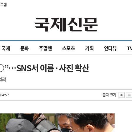
타그램
국제
문화
주말엔
스포츠
기획
인터뷰
T
○”…SNS서 이름·사진 확산
털려
:04:57
글자 크기