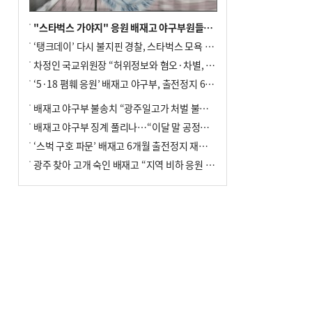
"스타벅스 가야지" 응원 배재고 야구부원들, 학교서 징계 처분
‘탱크데이’ 다시 불지핀 경찰, 스타벅스 모욕 혐의 압수수색
차정인 국교위원장 “허위정보와 혐오·차별, 학교 교실까지 유입"
‘5·18 폄훼 응원’ 배재고 야구부, 출전정지 6개월→1개월 감경
배재고 야구부 불송치 “광주일고가 처벌 불원 의사 표해”
배재고 야구부 징계 풀리나…“이달 말 공정위서 재심의”
‘스벅 구호 파문’ 배재고 6개월 출전정지 재심 신청키로
광주 찾아 고개 숙인 배재고 “지역 비하 응원 잘못”(종합)