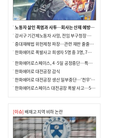
노동자 살인 폭염과 사투…회사는 산재 예방·전기료 절감 전력
강서구 기간제노동자 사망, 전임 부구청장 檢 송치
중대재해법 위헌제청 파장…관련 재판 줄줄이 브레이크
한화에어로 폭발사고 희생자 5명 중 3명, 7일 영면
한화에어로스페이스, 4·5일 공정중단…특별 안전점검
한화에어로 대전공장 감식
한화에어로 대전공장 생산 일부중단…‘천무’ 수출 비상
한화에어로스페이스 대전공장 폭발 사고…5명 사망·2명 부상(종합)
[이슈]
배재고 지역 비하 논란