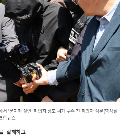
서 ‘묻지마 살인’ 피의자 장모 씨가 구속 전 피의자 심문(영장실
 연합뉴스
을 살해하고