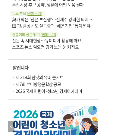
부산시장 후보 공약, 생활에 어떤 도움 될까
뉴스 분석
[전체보기]
與가 막은 ‘산은 부산행’…전재수 강력한 의지 표명 없인 공염불
田 “장금상선도 설득중”…해운기업 ‘톱다운 유치전’ 가속
신통이의 신문 읽기
[전체보기]
신문 속 시대현상…뉴미디어 활용해 봐요
스포츠 뉴스 읽으면 경기 보는 눈 커져요
어떻게 생각하십니까
[전체보기]
구·군 승진 축하화분 관행 없애자니 소상공인 울상
알립니다
3년째 병상에 있는 구의원…의정활동 못해도 월급 그대로
팩트체크
· 제 219회 한낮의 유U; 콘서트
[전체보기]
금정산 반려견 데리고 갈 수 있나…알아보니 ‘국립공원은 출입 불가’
· 제7회 부마항쟁문학상 공모
서울 도림천도 공업용수 활용한다는 사례, 정수 없이 한강물 공급…수질만 공업용수
· 2026 국제 어린이·청소년 경제아카데미
포토에세이
[전체보기]
연꽃 위 개개비
의령 한우산 털중나리
한 손 뉴스
[전체보기]
시민이 개발한 폭염 대응 앱 ‘그늘로’ 길안내 지도 등 인기
골목 맛집 발굴 고메 셀렉션…부산시, 페스티벌 시월 연계