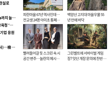
 현실로
피란마을 67년 역사인데…
백양산 고지대 마을우물 55
■ 경남 농정 비전 ‘잘 사는 농촌’…스마트팜 1000㏊까지 늘린다
전교생 24명 아미초 통폐합
년 만에 바닥
■ 교육혁신선도지 공모 코앞인데…구·군 난색에 교육청 ‘쩔쩔’
기로
역기업 응원
■ 검사 신분 버리고 직급하향(10년 이하 저연차 검사)…檢 중수청행 기피
빨려들어갈 듯 스크린 속 시
그린벨트에 서바이벌 게임
공간 변주…놀란의 메시지
장? 잇단 개장 문의에 찬반 논
는 ‘전쟁 속죄’
쟁