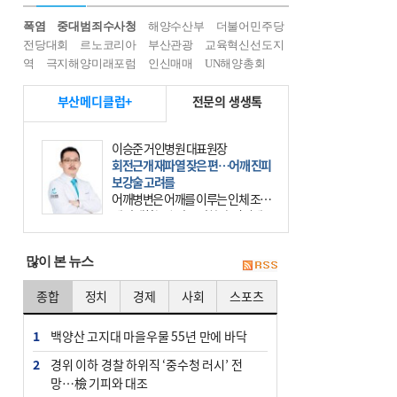
폭염
중대범죄수사청
해양수산부
더불어민주당
전당대회
르노코리아
부산관광
교육혁신선도지
역
극지해양미래포럼
인신매매
UN해양총회
부산메디클럽+
전문의 생생톡
이승준 거인병원 대표원장
회전근개 재파열 잦은 편…어깨 진피
보강술 고려를
어깨병변은 어깨를 이루는 인체 조직
에 발생하는 손상을 말한다. 여기에
는 오십견과 회전근개 증후군, 어깨
의 석회성 힘줄염 등이 있다. 국민건
많이 본 뉴스
강보험에 의하면 어깨병변
종합
정치
경제
사회
스포츠
1
백양산 고지대 마을우물 55년 만에 바닥
2
경위 이하 경찰 하위직 ‘중수청 러시’ 전
망…檢 기피와 대조