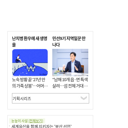
난치병 환우에 새 생명
민선9기 지역일꾼 만
을
나다
노숙 방황 끝 ‘27년 만
“남해 10개 읍·면 특색
의 가족 상봉’…어머니
살려…섬 전체 거대 정
와 행복 꿈꿔
원으로 조성”
눈높이 사설
[전체보기]
세계유산을 함께 지키자는 ‘부산 선언’