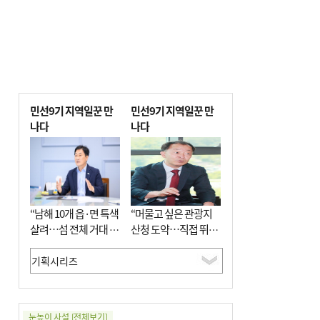
민선9기 지역일꾼 만
민선9기 지역일꾼 만
나다
나다
“남해 10개 읍·면 특색
“머물고 싶은 관광지
살려…섬 전체 거대 정
산청 도약…직접 뛰며
원으로 조성”
‘돈 버는 군수’ 될 것”
눈높이 사설
[전체보기]