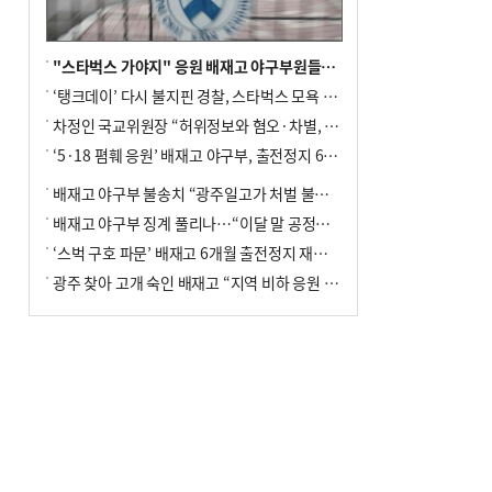
"스타벅스 가야지" 응원 배재고 야구부원들, 학교서 징계 처분
‘탱크데이’ 다시 불지핀 경찰, 스타벅스 모욕 혐의 압수수색
차정인 국교위원장 “허위정보와 혐오·차별, 학교 교실까지 유입"
‘5·18 폄훼 응원’ 배재고 야구부, 출전정지 6개월→1개월 감경
배재고 야구부 불송치 “광주일고가 처벌 불원 의사 표해”
배재고 야구부 징계 풀리나…“이달 말 공정위서 재심의”
‘스벅 구호 파문’ 배재고 6개월 출전정지 재심 신청키로
광주 찾아 고개 숙인 배재고 “지역 비하 응원 잘못”(종합)