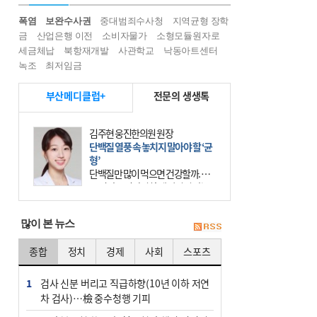
폭염
보완수사권
중대범죄수사청
지역균형 장학
금
산업은행 이전
소비자물가
소형모듈원자로
세금체납
북항재개발
사관학교
낙동아트센터
녹조
최저임금
부산메디클럽+
전문의 생생톡
김주현 웅진한의원 원장
단백질 열풍 속 놓치지 말아야 할 ‘균
형’
단백질만 많이 먹으면 건강할까. 요
즘 건강을 이야기할 때 빠지지 않는
키워드가 단백질이다. 헬스장을 다니
는 젊은 층부터 기초체력을 챙기려는
많이 본 뉴스
중·장년층까지 모두 “
종합
정치
경제
사회
스포츠
1
검사 신분 버리고 직급하향(10년 이하 저연
차 검사)…檢 중수청행 기피