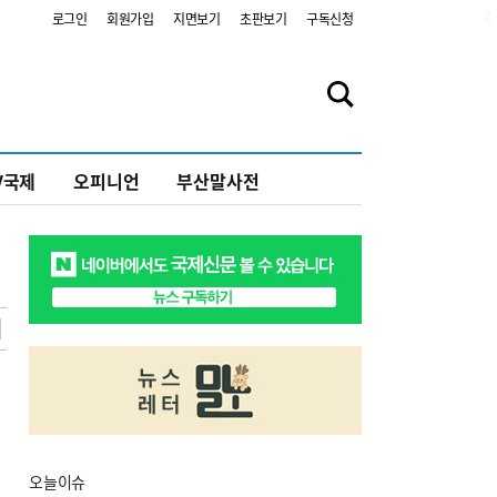
2
로그인
회원가입
지면보기
초판보기
구독신청
V국제
오피니언
부산말사전
오늘
이슈