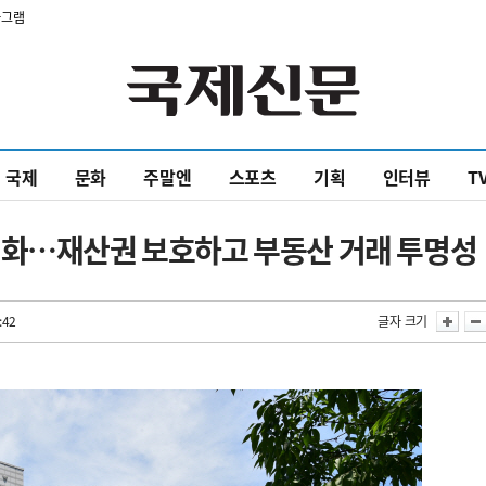
타그램
국제
문화
주말엔
스포츠
기획
인터뷰
T
격화…재산권 보호하고 부동산 거래 투명성
:42
글자 크기