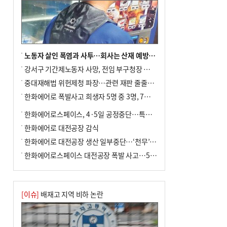
노동자 살인 폭염과 사투…회사는 산재 예방·전기료 절감 전력
강서구 기간제노동자 사망, 전임 부구청장 檢 송치
중대재해법 위헌제청 파장…관련 재판 줄줄이 브레이크
한화에어로 폭발사고 희생자 5명 중 3명, 7일 영면
한화에어로스페이스, 4·5일 공정중단…특별 안전점검
한화에어로 대전공장 감식
한화에어로 대전공장 생산 일부중단…‘천무’ 수출 비상
한화에어로스페이스 대전공장 폭발 사고…5명 사망·2명 부상(종합)
[이슈]
배재고 지역 비하 논란