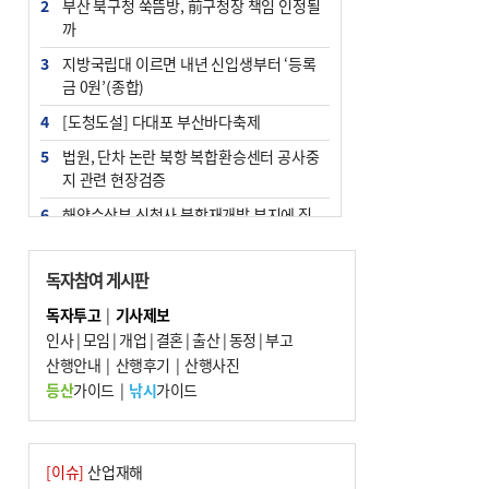
2
부산 북구청 쑥뜸방, 前구청장 책임 인정될
까
3
지방국립대 이르면 내년 신입생부터 ‘등록
금 0원’(종합)
4
[도청도설] 다대포 부산바다축제
5
법원, 단차 논란 북항 복합환승센터 공사중
지 관련 현장검증
6
해양수산부 신청사 북항재개발 부지에 짓
는다
7
지역 상권도 말라죽을 판이라…가뭄 속 밀
독자참여 게시판
양물축제 강행 논란
독자투고
|
기사제보
8
통영시민 추석 전 35만 원 받는다
인사
|
모임
|
개업
|
결혼
|
출산
|
동정
|
부고
9
산행안내
부산 철강공장 50대 노동자 추락사
|
산행후기
|
산행사진
등산
가이드
|
낚시
가이드
10
국힘 부산시당, ‘정이한 조력’ 시의원 윤리
위에…‘한동훈 지지’도 신고접수
[이슈]
산업재해