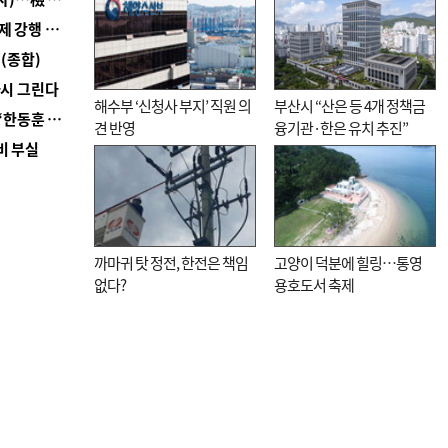
■ 지역 상권도 말라죽을 판이라…가뭄 속 밀양물축제 강행 논란
(종합)
다시 그린다
해수부 ‘신청사 부지’ 직원 의
부산시 “산은 등 4개 정책금
■ 국힘 부산시당, ‘정이한 조력’ 시의원 윤리위에…‘한동훈 지지’도 신고접수
견 반영
융기관·한은 유치 추진”
비 부실
까마귀 탓 정전, 한전은 책임
고양이 덕분에 힐링…통영
없다?
용호도서 축제