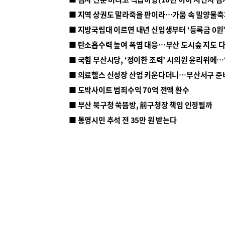
■ 지방국립대 이르면 내년 신입생부터 ‘등록금 0원’
■ 탄소흡수력 높여 폭염 대응…부산 도시숲 지도 
■ 의료헬스 신성장 산업 키운다더니…부산서구 준
■ 도박사이트 범죄수익 70억 전액 환수
■ 부산 북구청 쑥뜸방, 前구청장 책임 인정될까
■ 통영시민 추석 전 35만 원 받는다