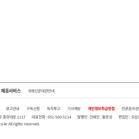
제휴서비스
국제신문대관안내
광고안내
구독신청
독자투고
기사제보
개인정보취급방침
언론윤리강
구 중앙대로 1217
대표전화 : 051-500-5114
발행인·인쇄인 : 황문성
편집인 : 오상
.kr All rights reserved.