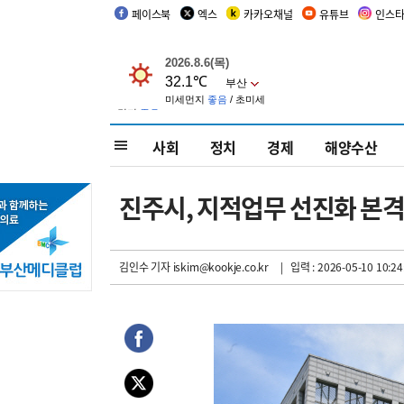
페이스북
엑스
카카오채널
유튜브
인스
사회
정치
경제
해양수산
진주시, 지적업무 선진화 본
김인수 기자
iskim@kookje.co.kr
| 입력 : 2026-05-10 10:24