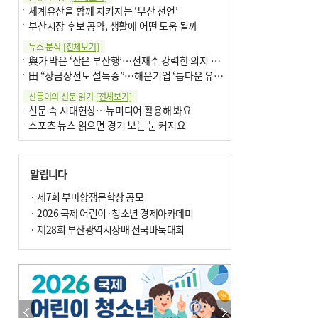
세계유산을 함께 지키자는 ‘부산 선언’
부산시장 후보 공약, 생활에 어떤 도움 될까
뉴스 분석
[전체보기]
與가 막은 ‘산은 부산행’…전재수 강력한 의지 표명 없인 공염불
田 “장금상선도 설득중”…해운기업 ‘톱다운 유치전’ 가속
신통이의 신문 읽기
[전체보기]
신문 속 시대현상…뉴미디어 활용해 봐요
스포츠 뉴스 읽으면 경기 보는 눈 커져요
어떻게 생각하십니까
[전체보기]
구·군 승진 축하화분 관행 없애자니 소상공인 울상
알립니다
3년째 병상에 있는 구의원…의정활동 못해도 월급 그대로
팩트체크
· 제7회 부마항쟁문학상 공모
[전체보기]
금정산 반려견 데리고 갈 수 있나…알아보니 ‘국립공원은 출입 불가’
· 2026 국제 어린이·청소년 경제아카데미
서울 도림천도 공업용수 활용한다는 사례, 정수 없이 한강물 공급…수질만 공업용수
· 제28회 부산광역시장배 전국바둑대회
포토에세이
[전체보기]
의령 한우산 털중나리
서산 간월암
한 손 뉴스
[전체보기]
골목 맛집 발굴 고메 셀렉션…부산시, 페스티벌 시월 연계