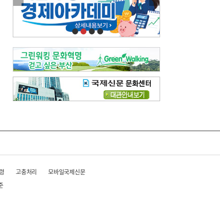
이란 공습 경고·취소 되풀이…오락가락 트럼프 비꼰 ‘타코’
오늘의 날씨-
[전체보기]
오늘의 날씨- 2026년 8월 6일
오늘의 날씨- 2026년 8월 5일
우리 결혼해요-
[전체보기]
우리 결혼해요- 김홍윤·정세빈 커플
령
고충처리
모바일국제신문
준