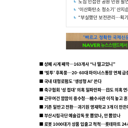
도심 인접한 공원 민원 필
‘이산화탄소 청소기’ 산지
“부실했던 보전관리…획기
■ 상폐 시계 째깍…163개사 “나 떨고있니”
■ ‘빚투’ 후폭풍…20·60대 마이너스통장 연체 급
■ 국내 대형로펌도 ‘생성형 AI’ 쓴다
■ 근무여건 깜깜이 중수청…檢수사관 이직 놓고 
■ 기존 일반고 전환…과기원 영재학교 3개 더 만든
■ 부산시립극단 예술감독 못 뽑았나, 안 뽑았나