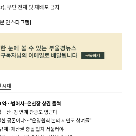
kr), 무단 전재 및 재배포 금지
문 인스타그램]
 시대
631억…범어사·온천장 상권 들썩
정…산·강 연계 관광도 영근다
절한 공존이냐…“운영원칙 논의 시민도 참여를”
규제·재산권 충돌 협치 서둘러야