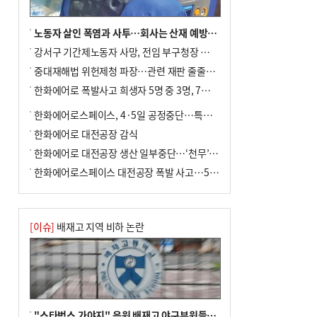
노동자 살인 폭염과 사투…회사는 산재 예방·전기료 절감 전력
강서구 기간제노동자 사망, 전임 부구청장 檢 송치
중대재해법 위헌제청 파장…관련 재판 줄줄이 브레이크
한화에어로 폭발사고 희생자 5명 중 3명, 7일 영면
한화에어로스페이스, 4·5일 공정중단…특별 안전점검
한화에어로 대전공장 감식
한화에어로 대전공장 생산 일부중단…‘천무’ 수출 비상
한화에어로스페이스 대전공장 폭발 사고…5명 사망·2명 부상(종합)
[이슈]
배재고 지역 비하 논란
"스타벅스 가야지" 응원 배재고 야구부원들, 학교서 징계 처분