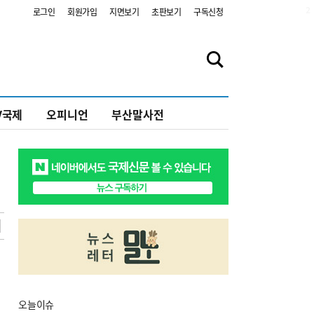
2
로그인
회원가입
지면보기
초판보기
구독신청
V국제
오피니언
부산말사전
오늘
이슈