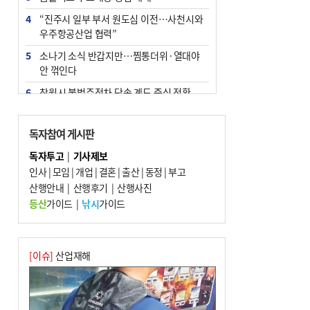
4
“진주시 일부 부서 원도심 이전…사천시와
우주항공산업 협력”
5
소나기 소식 반갑지만…찜통더위·열대야
안 꺾인다
6
창원시 불법주정차 단속 계도 중심 전환
7
엘시티 ‘사무장병원’ 일당 기소…명의 빌려
준 의사는 구속
독자참여 게시판
8
인신매매 탈출하다 다친 외국인, 치료비 폭
독자투고
|
기사제보
탄까지 맞을뻔
인사
|
모임
|
개업
|
결혼
|
출산
|
동정
|
부고
9
산행안내
[와이라노]‘공공기관 지방이전’ 효과 있었
|
산행후기
|
산행사진
나 살펴보니
등산
가이드
|
낚시
가이드
10
신고 없이 홍보·모집…민간임대조합 피해
주의보
[이슈]
산업재해