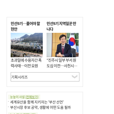
민선9기…풀어야 할
민선9기 지역일꾼 만
현안
나다
초과밀에 수용자간 폭
“진주시 일부 부서 원
력사태…이전 요원
도심 이전…사천시와
우주항공산업 협력”
눈높이 사설
[전체보기]
세계유산을 함께 지키자는 ‘부산 선언’
부산시장 후보 공약, 생활에 어떤 도움 될까