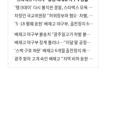
‘탱크데이’ 다시 불지핀 경찰, 스타벅스 모욕 혐의 압수수색
차정인 국교위원장 “허위정보와 혐오·차별, 학교 교실까지 유입"
‘5·18 폄훼 응원’ 배재고 야구부, 출전정지 6개월→1개월 감경
배재고 야구부 불송치 “광주일고가 처벌 불원 의사 표해”
배재고 야구부 징계 풀리나…“이달 말 공정위서 재심의”
‘스벅 구호 파문’ 배재고 6개월 출전정지 재심 신청키로
광주 찾아 고개 숙인 배재고 “지역 비하 응원 잘못”(종합)