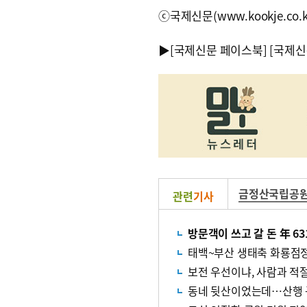
ⓒ국제신문(www.kookje.co.
▶
[국제신문 페이스북]
[국제신
금정산국립공원
관련
기사
방문객이 쓰고 갈 돈 年 
태백~부산 생태축 화룡점
보전 우선이냐, 사람과 적
동네 뒷산이었는데…산행 