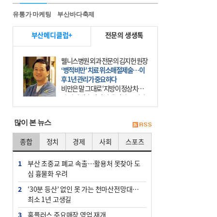
유통가 마케팅
부산바다축제
부산메디클럽+
전문의 생생톡
웰니스병원 외과 전문의 김지헌 원장
‘병적비만’ 치료 위소매절제술…이
후 1년 관리가 중요하다
비만은 말 그대로 ‘지방이 정상치보
다 더 많이 축적된 상태’이다. 그러나
비만은 더는 외모의 문제에 끝나지 않
는다. 비만은 질병이다. 세계보건기
많이 본 뉴스
구(WHO)는 19
종합
정치
경제
사회
스포츠
1
부산 초중교 폐교 속출…활용처 못찾아 도
심 흉물화 우려
2
‘30분 등산’ 없인 못 가는 천마산전망대…
최소 1년 고생길
3
홈플러스 주요매장 영업 재개