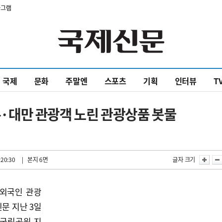
타그램
국제
문화
주말엔
스포츠
기획
인터뷰
T
대만 관광객 노린 관광상품 봇물
:20:30
| 본지 6면
글자 크기
 외국인 관광
신문 지난 3일
산국립공원 지