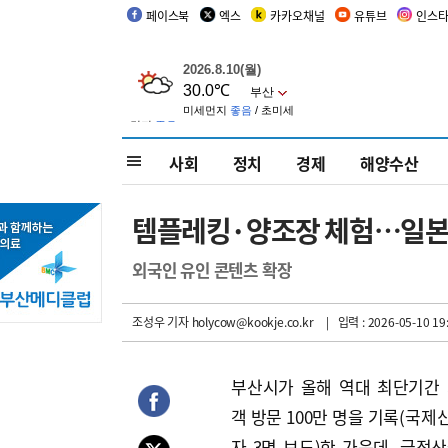
페이스북
엑스
카카오채널
유튜브
인스
사회
정치
경제
해양수산
템플레킹·양조장 체험…일본·
외국인 유인 콘텐츠 확장
조성우 기자
holycow@kookje.co.kr
| 입력 : 2026-05-10 19
부산시가 올해 역대 최단기간
객 방문 100만 명을 기록(국제
자 3면 보도)한 가운데, 금정