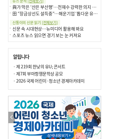
뉴스 분석
[전체보기]
與가 막은 ‘산은 부산행’…전재수 강력한 의지 표명 없인 공염불
田 “장금상선도 설득중”…해운기업 ‘톱다운 유치전’ 가속
신통이의 신문 읽기
[전체보기]
신문 속 시대현상…뉴미디어 활용해 봐요
스포츠 뉴스 읽으면 경기 보는 눈 커져요
어떻게 생각하십니까
[전체보기]
구·군 승진 축하화분 관행 없애자니 소상공인 울상
알립니다
3년째 병상에 있는 구의원…의정활동 못해도 월급 그대로
팩트체크
· 제 219회 한낮의 유U; 콘서트
[전체보기]
금정산 반려견 데리고 갈 수 있나…알아보니 ‘국립공원은 출입 불가’
· 제7회 부마항쟁문학상 공모
서울 도림천도 공업용수 활용한다는 사례, 정수 없이 한강물 공급…수질만 공업용수
· 2026 국제 어린이·청소년 경제아카데미
포토에세이
[전체보기]
연꽃 위 개개비
의령 한우산 털중나리
한 손 뉴스
[전체보기]
고향사랑기부제 세액공제, 내년부터 최대 560만 원
시민이 개발한 폭염 대응 앱 ‘그늘로’ 길안내 지도 등 인기
오늘의 날씨-
[전체보기]
오늘의 날씨- 2026년 8월 10일