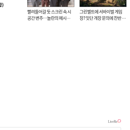
합)
빨려들어갈 듯 스크린 속 시
그린벨트에 서바이벌 게임
공간 변주…놀란의 메시지
장? 잇단 개장 문의에 찬반 논
는 ‘전쟁 속죄’
쟁