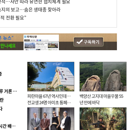
연적…사안 따라 유연한 협치체계 필요
습지의 보고…숨은 생태종 찾아라
적 전환 필요”
증
■ 축구협회 ‘성 접대’ 의혹 일파만파…日도 의혹 연루 거론 심판 2명 조사
피란마을 67년 역사인데…
백양산 고지대 마을우물 55
혼란
전교생 24명 아미초 통폐합
년 만에 바닥
다
기로
■ 로봇 1000대가 상품 입출고 척척…롯데마트 24시간 배송 자동화