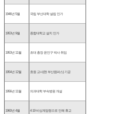
1946년 5월
국립 부산대학 설립 인가
1953년 9월
종합대학교 설치 인가
1953년 11월
초대 총장 윤인구 박사 취임
1954년 12월
효원 교사(현 부산캠퍼스) 기공
1956년 11월
의과대학 부속병원 개설
1960년 4월
4·19 비상계엄령으로 인해 휴교