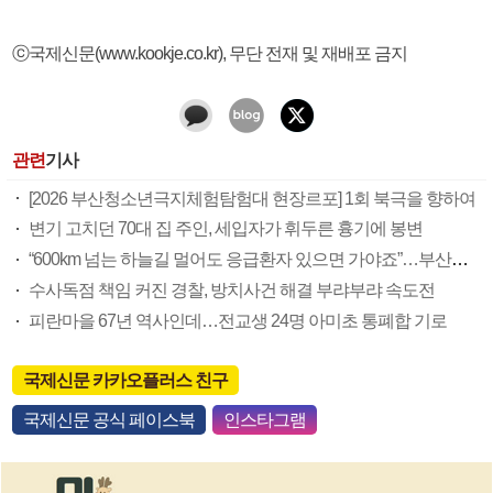
ⓒ국제신문(www.kookje.co.kr), 무단 전재 및 재배포 금지
관련
기사
[2026 부산청소년극지체험탐험대 현장르포] 1회 북극을 향하여
변기 고치던 70대 집 주인, 세입자가 휘두른 흉기에 봉변
“600km 넘는 하늘길 멀어도 응급환자 있으면 가야죠”…부산소방항공대 활약상 눈길
수사독점 책임 커진 경찰, 방치사건 해결 부랴부랴 속도전
피란마을 67년 역사인데…전교생 24명 아미초 통폐합 기로
국제신문 카카오플러스 친구
국제신문 공식 페이스북
인스타그램