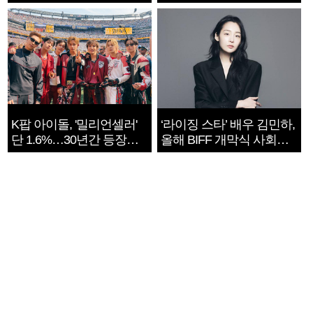
지는 ‘전쟁 속죄’
K팝 아이돌, '밀리언셀러'
‘라이징 스타’ 배우 김민하,
단 1.6%…30년간 등장
올해 BIFF 개막식 사회자
1182개팀 전수조사
확정