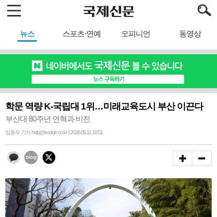
뉴스
스포츠·연예
오피니언
동영상
학문 역량 K-국립대 1위…미래교육도시 부산 이끈다
부산대 80주년 연혁과 비전
임동우 기자 help@kookje.co.kr | 2026.05.11 18:51