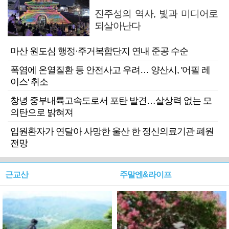
진주성의 역사, 빛과 미디어로
되살아난다
마산 원도심 행정·주거복합단지 연내 준공 수순
폭염에 온열질환 등 안전사고 우려… 양산시, '어필 레
이스' 취소
창녕 중부내륙고속도로서 포탄 발견…살상력 없는 모
의탄으로 밝혀져
입원환자가 연달아 사망한 울산 한 정신의료기관 폐원
전망
근교산
주말엔&라이프