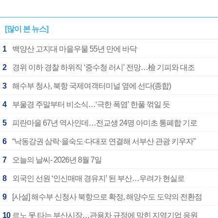
[많이 본 뉴스]
1
백양산 고지대 마을우물 55년 만에 바닥
2
경위 이하 경찰 하위직 ‘중수청 러시’ 전망…檢 기피와 대조
3
해수부 청사, 북항 국제여객터미널 옆에 선다(종합)
4
부울경 주말부터 비소식…‘극한 폭염’ 한풀 꺾일 듯
5
피란마을 67년 역사인데…전교생 24명 아미초 통폐합 기로
6
“낙동강권 삼락·을숙도·다대포 연결해 서부산 관광 키우자”
7
오늘의 날씨- 2026년 8월 7일
8
외국인 선원 ‘인신매매 경유지’ 된 부산…우려가 현실로
9
[사설] 해수부 신청사 북항으로 확정, 해양수도 도약의 전환점
10
르노 못 타는 부산시장…관용차 규정에 막힌 지역기업 응원