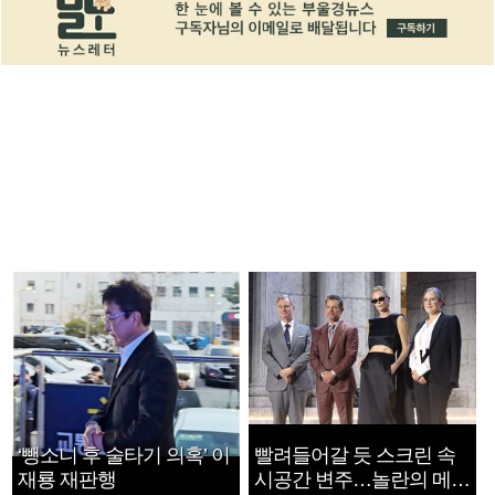
‘뺑소니 후 술타기 의혹’ 이
빨려들어갈 듯 스크린 속
재룡 재판행
시공간 변주…놀란의 메시