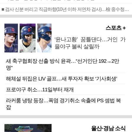
■ 검사 신분 버리고 직급하향(10년 이하 저연차 검사)…檢 중수청행 기피
스포츠 +
‘윤나고황’ 꿈틀댄다…거인 가
을야구 불씨 살릴까
새 축구협회장 선출 방식 윤곽…“선거인단 192→2만
명”
해체설 뒤집은 LIV 골프…새 투자자 확보 ‘기사회생’
프로야구 취소…11일부터 재개
라커룸 냉탕 등장…폭염 경기취소 속출에 PS 셈법 복
잡
울산·경남 소식