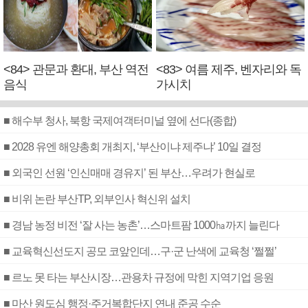
<84> 관문과 환대, 부산 역전
<83> 여름 제주, 벤자리와 독
음식
가시치
■ 해수부 청사, 북항 국제여객터미널 옆에 선다(종합)
■ 2028 유엔 해양총회 개최지, ‘부산이냐 제주냐’ 10일 결정
■ 외국인 선원 ‘인신매매 경유지’ 된 부산…우려가 현실로
■ 비위 논란 부산TP, 외부인사 혁신위 설치
■ 경남 농정 비전 ‘잘 사는 농촌’…스마트팜 1000㏊까지 늘린다
■ 교육혁신선도지 공모 코앞인데…구·군 난색에 교육청 ‘쩔쩔’
■ 르노 못 타는 부산시장…관용차 규정에 막힌 지역기업 응원
■ 마산 원도심 행정·주거복합단지 연내 준공 수순