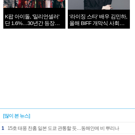
K팝 아이돌, '밀리언셀러'
‘라이징 스타’ 배우 김민하,
단 1.6%…30년간 등장
올해 BIFF 개막식 사회자
1182개팀 전수조사
확정
[많이 본 뉴스]
1
15호 태풍 찬홈 일본 도쿄 관통할 듯…동해안에 비 뿌리나