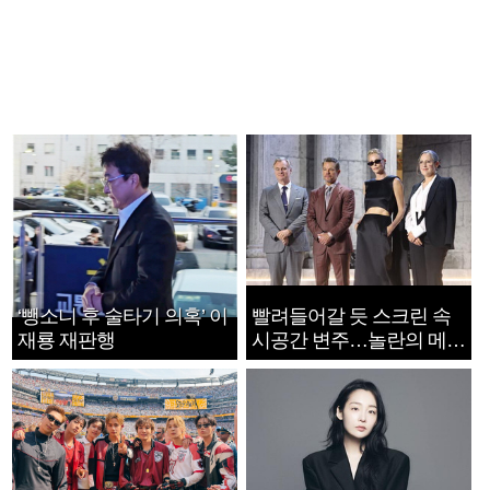
‘뺑소니 후 술타기 의혹’ 이
빨려들어갈 듯 스크린 속
재룡 재판행
시공간 변주…놀란의 메시
지는 ‘전쟁 속죄’