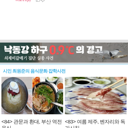
시인 최원준의 음식문화 잡학사전
<84> 관문과 환대, 부산 역전
<83> 여름 제주, 벤자리와 독