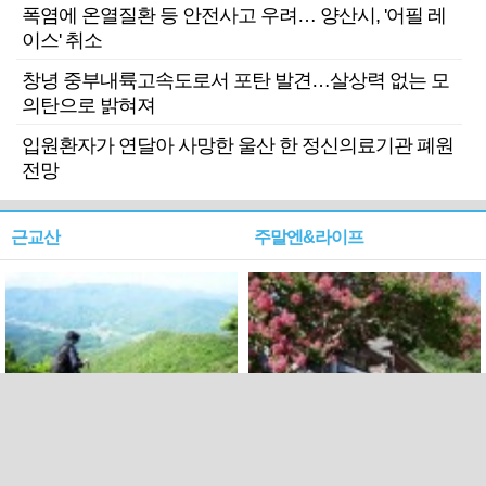
폭염에 온열질환 등 안전사고 우려… 양산시, '어필 레
이스' 취소
창녕 중부내륙고속도로서 포탄 발견…살상력 없는 모
의탄으로 밝혀져
입원환자가 연달아 사망한 울산 한 정신의료기관 폐원
전망
근교산
주말엔&라이프
근교산&그너머…상주·문경
폭염보다 더 뜨거워라…100
청화산~시루봉
일을 붉게 불태울 ‘선비정신’