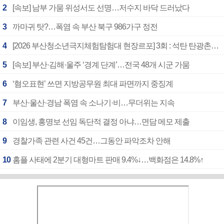
2
[속보] 남부 가뭄 위성서도 선명…저수지 바닥 드러났다
3
까마귀 탓?…폭염 속 부산 북구 986가구 정전
4
[2026 부산청소년극지체험탐험대 현장르포] 3회 : 석탄 탄광촌에서 북극 연구의 중심지로
5
[속보] 부산·김해·울주 ‘경계 단계’…전국 48개 시군 가뭄
6
‘혐오표현’ 쓰면 지방공무원 최대 파면까지 중징계
7
부산·울산·경남 폭염 속 소나기·비…무더위는 지속
8
이임생, 홍명보 선임 독단적 결정 아냐…면담 메모 제출
9
경찰가족 관련 사건 45건…그동안 파악조차 안해
10
홈플 사태에 2분기 대형마트 판매 9.4%↓…백화점은 14.8%↑