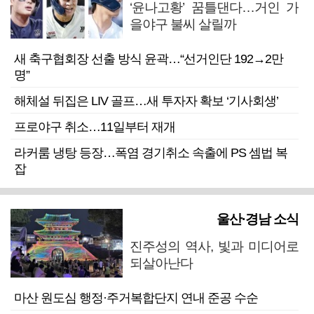
‘윤나고황’ 꿈틀댄다…거인 가
을야구 불씨 살릴까
새 축구협회장 선출 방식 윤곽…“선거인단 192→2만
명”
해체설 뒤집은 LIV 골프…새 투자자 확보 ‘기사회생’
프로야구 취소…11일부터 재개
라커룸 냉탕 등장…폭염 경기취소 속출에 PS 셈법 복
잡
울산·경남 소식
진주성의 역사, 빛과 미디어로
되살아난다
마산 원도심 행정·주거복합단지 연내 준공 수순