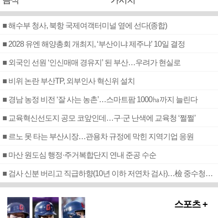
음식
가시치
■ 해수부 청사, 북항 국제여객터미널 옆에 선다(종합)
■ 2028 유엔 해양총회 개최지, ‘부산이냐 제주냐’ 10일 결정
■ 외국인 선원 ‘인신매매 경유지’ 된 부산…우려가 현실로
■ 비위 논란 부산TP, 외부인사 혁신위 설치
■ 경남 농정 비전 ‘잘 사는 농촌’…스마트팜 1000㏊까지 늘린다
■ 교육혁신선도지 공모 코앞인데…구·군 난색에 교육청 ‘쩔쩔’
■ 르노 못 타는 부산시장…관용차 규정에 막힌 지역기업 응원
■ 마산 원도심 행정·주거복합단지 연내 준공 수순
■ 검사 신분 버리고 직급하향(10년 이하 저연차 검사)…檢 중수청행 기피
스포츠 +