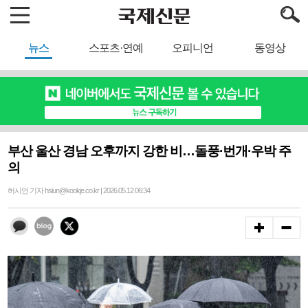
뉴스
스포츠·연예
오피니언
동영상
부산 울산 경남 오후까지 강한 비…돌풍·번개·우박 주
의
허시언 기자 hsiun@kookje.co.kr | 2026.05.12 06:34