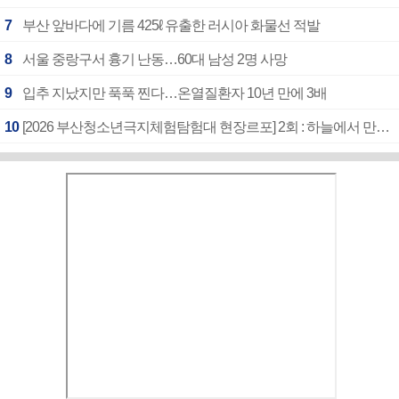
7
부산 앞바다에 기름 425ℓ 유출한 러시아 화물선 적발
8
서울 중랑구서 흉기 난동…60대 남성 2명 사망
9
입추 지났지만 푹푹 찐다…온열질환자 10년 만에 3배
10
[2026 부산청소년극지체험탐험대 현장르포] 2회 : 하늘에서 만난 얼음의 나라