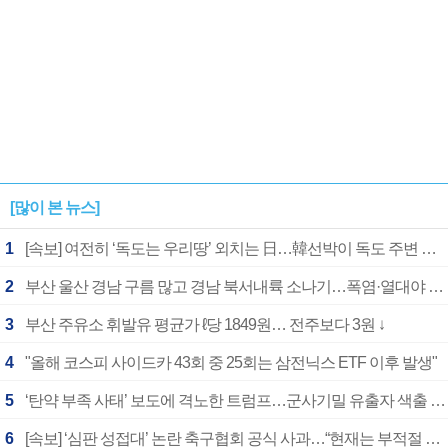
[많이 본 뉴스]
1
[속보] 여전히 ‘독도는 우리땅’ 외치는 日…韓선박이 독도 주변 해양조사 활동하자 반발
2
부산 울산 경남 구름 많고 경남 북서내륙 소나기…폭염·열대야 계속
3
부산 주유소 휘발유 평균가 ℓ당 1849원… 전주보다 3원 ↓
4
"올해 코스피 사이드카 43회 중 25회는 삼전닉스 ETF 이후 발생"
5
‘탄약 부족 사태’ 보도에 격노한 트럼프…군사기밀 유출자 색출 지시
6
[속보] ‘심판 성접대’ 논란 축구협회 공식 사과…“현재는 부적절 행위 없어”