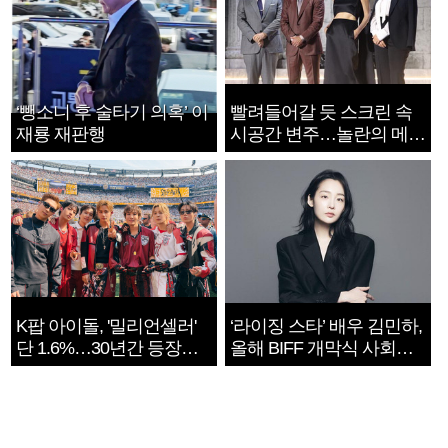
‘뺑소니 후 술타기 의혹’ 이
빨려들어갈 듯 스크린 속
재룡 재판행
시공간 변주…놀란의 메시
지는 ‘전쟁 속죄’
K팝 아이돌, '밀리언셀러'
‘라이징 스타’ 배우 김민하,
단 1.6%…30년간 등장
올해 BIFF 개막식 사회자
1182개팀 전수조사
확정