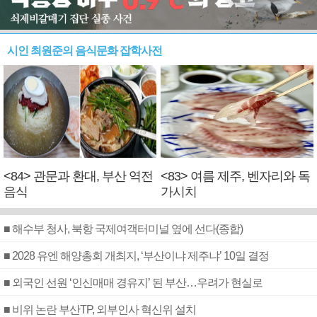
시인 최원준의 음식문화 잡학사전
<84> 관문과 환대, 부산 역전
<83> 여름 제주, 벤자리와 독
음식
가시치
■ 해수부 청사, 북항 국제여객터미널 옆에 선다(종합)
■ 2028 유엔 해양총회 개최지, ‘부산이냐 제주냐’ 10일 결정
■ 외국인 선원 ‘인신매매 경유지’ 된 부산…우려가 현실로
■ 비위 논란 부산TP, 외부인사 혁신위 설치