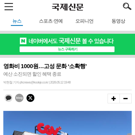
뉴스
스포츠·연예
오피니언
동영상
영화비 1000원…고성 문화 ‘소확행’
예산 소진되면 할인 혜택 종료
박현철 기자 phcnews@kookje.co.kr | 2026.05.12 19:48