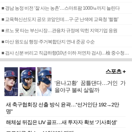
■ 경남 농정 비전 ‘잘 사는 농촌’…스마트팜 1000㏊까지 늘린다
■ 교육혁신선도지 공모 코앞인데…구·군 난색에 교육청 ‘쩔쩔’
■ 르노 못 타는 부산시장…관용차 규정에 막힌 지역기업 응원
■ 마산 원도심 행정·주거복합단지 연내 준공 수순
■ 검사 신분 버리고 직급하향(10년 이하 저연차 검사)…檢 중수청행 기피
스포츠 +
‘윤나고황’ 꿈틀댄다…거인 가
을야구 불씨 살릴까
새 축구협회장 선출 방식 윤곽…“선거인단 192→2만
명”
해체설 뒤집은 LIV 골프…새 투자자 확보 ‘기사회생’