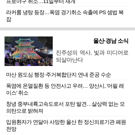
프로야구 취소…11일부터 재개
라커룸 냉탕 등장…폭염 경기취소 속출에 PS 셈법 복
잡
울산·경남 소식
진주성의 역사, 빛과 미디어로
되살아난다
마산 원도심 행정·주거복합단지 연내 준공 수순
폭염에 온열질환 등 안전사고 우려… 양산시, '어필 레
이스' 취소
창녕 중부내륙고속도로서 포탄 발견…살상력 없는 모
의탄으로 밝혀져
입원환자가 연달아 사망한 울산 한 정신의료기관 폐원
전망