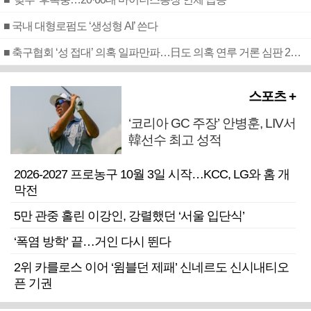
■ 국내 대형로펌도 ‘생성형 AI’ 쓴다
■ 축구협회 ‘성 접대’ 의혹 일파만파…日도 의혹 연루 거론 심판 2명 조사
스포츠 +
‘코리아 GC 주장’ 안병훈, LIV서
韓선수 최고 성적
2026-2027 프로농구 10월 3일 시작…KCC, LG와 홈 개
막전
5만 관중 홀린 이강인, 강렬했던 ‘서울 입단식’
‘폭염 방학’ 끝…거인 다시 뛴다
2위 카를로스 이어 ‘윔블던 제패’ 신네르도 신시내티오
픈 기권