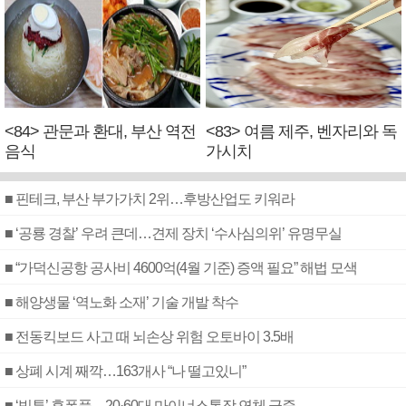
<84> 관문과 환대, 부산 역전
<83> 여름 제주, 벤자리와 독
음식
가시치
■ 핀테크, 부산 부가가치 2위…후방산업도 키워라
■ ‘공룡 경찰’ 우려 큰데…견제 장치 ‘수사심의위’ 유명무실
■ “가덕신공항 공사비 4600억(4월 기준) 증액 필요” 해법 모색
■ 해양생물 ‘역노화 소재’ 기술 개발 착수
■ 전동킥보드 사고 때 뇌손상 위험 오토바이 3.5배
■ 상폐 시계 째깍…163개사 “나 떨고있니”
■ ‘빚투’ 후폭풍…20·60대 마이너스통장 연체 급증