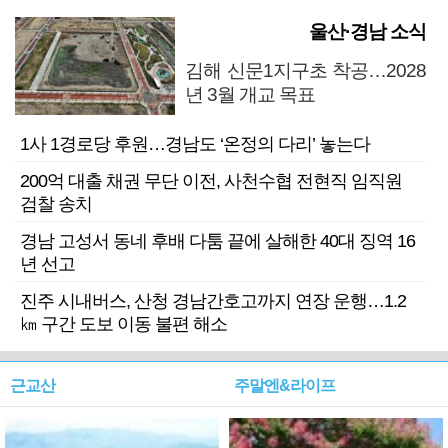
울산·경남 소식
김해 신문1지구초 착공…2028
년 3월 개교 목표
1사 1경로당 후원…경남도 ‘온정의 다리’ 놓는다
200억 대출 채권 무단 이전, 사천수협 전현직 임직원
검찰 송치
경남 고성서 동네 후배 다툼 끝에 살해한 40대 징역 16
년 선고
진주 시내버스, 산청 경남간호고까지 연장 운행…1.2
㎞ 구간 도보 이동 불편 해소
근교산
주말엔&라이프