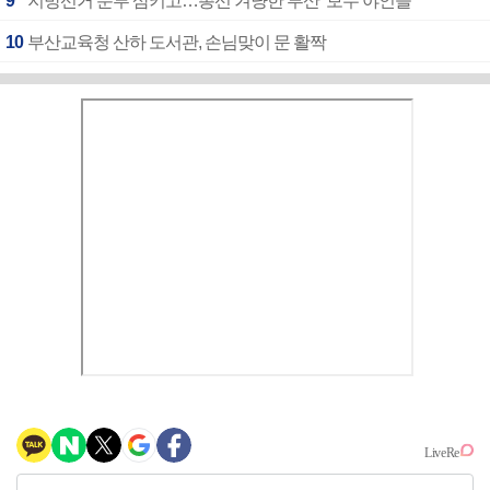
9
지방선거 분루 삼키고…총선 겨냥한 부산 ‘보수 야인들’
10
부산교육청 산하 도서관, 손님맞이 문 활짝