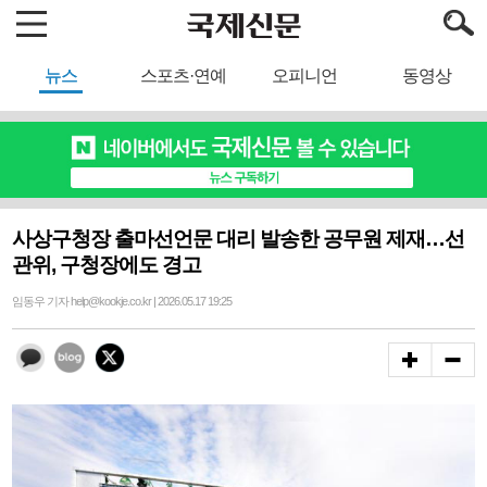
뉴스
스포츠·연예
오피니언
동영상
사상구청장 출마선언문 대리 발송한 공무원 제재…선
관위, 구청장에도 경고
임동우 기자 help@kookje.co.kr | 2026.05.17 19:25