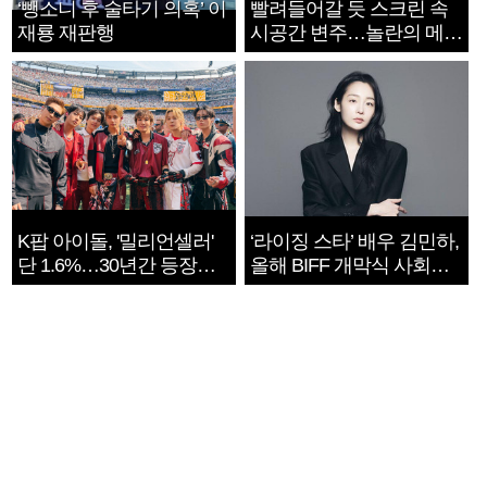
‘뺑소니 후 술타기 의혹’ 이
빨려들어갈 듯 스크린 속
재룡 재판행
시공간 변주…놀란의 메시
지는 ‘전쟁 속죄’
K팝 아이돌, '밀리언셀러'
‘라이징 스타’ 배우 김민하,
단 1.6%…30년간 등장
올해 BIFF 개막식 사회자
1182개팀 전수조사
확정