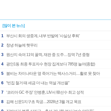
[많이 본 뉴스]
1
부산시 회의 생중계, 내부 반발에 ‘사실상 후퇴’
2
창녕 하늘에 햇무리
3
원산지 속여 11억 꿀꺽, 재판 중 도주…징역 7년 중형
4
광안1동 최종 투표자수 현장 집계보다 785명 늘어(종합)
5
붐비는 차이나타운 옆 죽어가는 텍사스거리…활로 못 찾아
6
“빈집 철거 때 세금 더 내는 역설 개선을”
7
‘코리아 GC 주장’ 안병훈, LIV서 韓선수 최고 성적
8
김해 신문1지구초 착공…2028년 3월 개교 목표