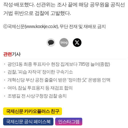
작성·배포했다. 선관위는 조사 끝에 해당 공무원을 공직선
거법 위반으로 검찰에 고발했다.
ⓒ국제신문(www.kookje.co.kr), 무단 전재 및 재배포 금지
관련
기사
광안1동 최종 투표자수 현장 집계보다 785명 늘어(종합)
검찰, '피습 자작극' 정이한 구속기소
개혁신당 부산 공천 줄줄이 받은 ‘정이한 父’ 온병원 인맥
여야, 잠실 투표용지 등 재검표 합의
조병길 전 사상구청장 검찰 송치
국제신문 카카오플러스 친구
국제신문 공식 페이스북
인스타그램