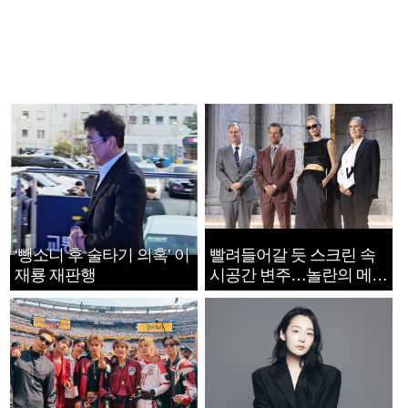
‘뺑소니 후 술타기 의혹’ 이
빨려들어갈 듯 스크린 속
재룡 재판행
시공간 변주…놀란의 메시
지는 ‘전쟁 속죄’