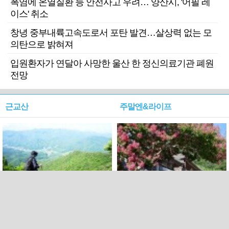
폭염에 온열질환 등 안전사고 우려… 양산시, '어필 레
이스' 취소
창녕 중부내륙고속도로서 포탄 발견…살상력 없는 모
의탄으로 밝혀져
입원환자가 연달아 사망한 울산 한 정신의료기관 폐원
전망
근교산
주말엔&라이프
근교산&그너머…상주·문경
폭염보다 더 뜨거워라…100
청화산~시루봉
일을 붉게 불태울 ‘선비정신’
피었네