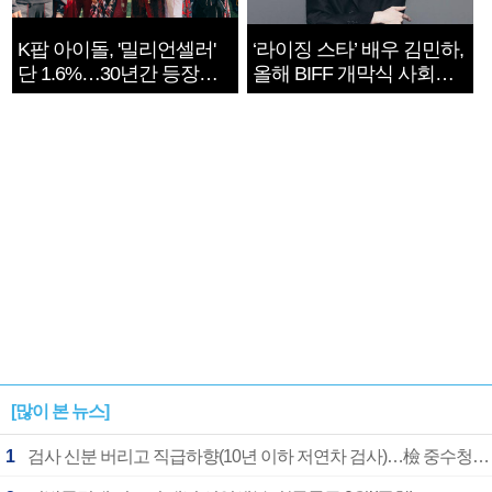
K팝 아이돌, '밀리언셀러'
‘라이징 스타’ 배우 김민하,
단 1.6%…30년간 등장
올해 BIFF 개막식 사회자
1182개팀 전수조사
확정
[많이 본 뉴스]
1
검사 신분 버리고 직급하향(10년 이하 저연차 검사)…檢 중수청행 기피