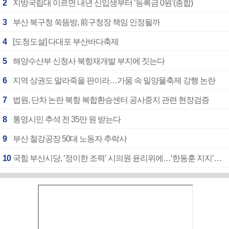
2
지방국립대 이르면 내년 신입생부터 ‘등록금 0원’(종합)
3
부산 북구청 쑥뜸방, 前구청장 책임 인정될까
4
[도청도설] 다대포 부산바다축제
5
해양수산부 신청사 북항재개발 부지에 짓는다
6
지역 상권도 말라죽을 판이라…가뭄 속 밀양물축제 강행 논란
7
법원, 단차 논란 북항 복합환승센터 공사중지 관련 현장검증
8
통영시민 추석 전 35만 원 받는다
9
부산 철강공장 50대 노동자 추락사
10
국힘 부산시당, ‘정이한 조력’ 시의원 윤리위에…‘한동훈 지지’도 신고접수