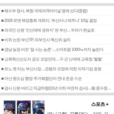
■ 해수부 청사, 북항 국제여객터미널 옆에 선다(종합)
■ 2028 유엔 해양총회 개최지, ‘부산이냐 제주냐’ 10일 결정
■ 외국인 선원 ‘인신매매 경유지’ 된 부산…우려가 현실로
■ 비위 논란 부산TP, 외부인사 혁신위 설치
■ 경남 농정 비전 ‘잘 사는 농촌’…스마트팜 1000㏊까지 늘린다
■ 교육혁신선도지 공모 코앞인데…구·군 난색에 교육청 ‘쩔쩔’
■ 르노 못 타는 부산시장…관용차 규정에 막힌 지역기업 응원
■ 마산 원도심 행정·주거복합단지 연내 준공 수순
■ 검사 신분 버리고 직급하향(10년 이하 저연차 검사)…檢 중수청행 기피
스포츠 +