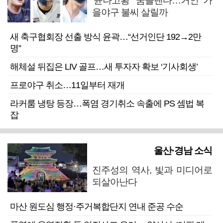
‘윤나고황’ 꿈틀댄다…거인 가
을야구 불씨 살릴까
새 축구협회장 선출 방식 윤곽…“선거인단 192→2만
명”
해체설 뒤집은 LIV 골프…새 투자자 확보 ‘기사회생’
프로야구 취소…11일부터 재개
라커룸 냉탕 등장…폭염 경기취소 속출에 PS 셈법 복
잡
울산·경남 소식
진주성의 역사, 빛과 미디어로
되살아난다
마산 원도심 행정·주거복합단지 연내 준공 수순