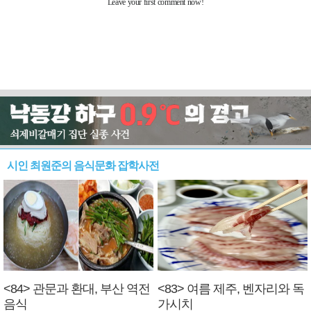
시인 최원준의 음식문화 잡학사전
<84> 관문과 환대, 부산 역전
<83> 여름 제주, 벤자리와 독
음식
가시치