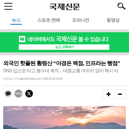
뉴스
스포츠·연예
오피니언
동영상
외국인 핫플된 황령산 “야경은 백점, 인프라는 빵점”
SNS 입소문 타고 봉수대 북적…대중교통 여의치 않아 택시 타
이유경 기자 rglee@kookje.co.kr | 2026.05.26 19:08