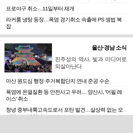
프로야구 취소…11일부터 재개
라커룸 냉탕 등장…폭염 경기취소 속출에 PS 셈법 복
잡
울산·경남 소식
진주성의 역사, 빛과 미디어로
되살아난다
마산 원도심 행정·주거복합단지 연내 준공 수순
폭염에 온열질환 등 안전사고 우려… 양산시, '어필 레
이스' 취소
창녕 중부내륙고속도로서 포탄 발견…살상력 없는 모
의탄으로 밝혀져
입원환자가 연달아 사망한 울산 한 정신의료기관 폐원