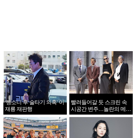
‘뺑소니 후 술타기 의혹’ 이
빨려들어갈 듯 스크린 속
재룡 재판행
시공간 변주…놀란의 메시
지는 ‘전쟁 속죄’