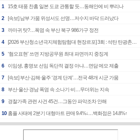
1
15호 태풍 찬홈 일본 도쿄 관통할 듯…동해안에 비 뿌리나
2
[속보] 남부 가뭄 위성서도 선명…저수지 바닥 드러났다
3
까마귀 탓?…폭염 속 부산 북구 986가구 정전
4
[2026 부산청소년극지체험탐험대 현장르포] 3회 : 석탄 탄광촌에서 북극 연구의 중심지로
5
‘혐오표현’ 쓰면 지방공무원 최대 파면까지 중징계
6
이임생, 홍명보 선임 독단적 결정 아냐…면담 메모 제출
7
[속보] 부산·김해·울주 ‘경계 단계’…전국 48개 시군 가뭄
8
부산·울산·경남 폭염 속 소나기·비…무더위는 지속
9
경찰가족 관련 사건 45건…그동안 파악조차 안해
10
홈플 사태에 2분기 대형마트 판매 9.4%↓…백화점은 14.8%↑