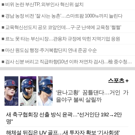
■ 비위 논란 부산TP, 외부인사 혁신위 설치
■ 경남 농정 비전 ‘잘 사는 농촌’…스마트팜 1000㏊까지 늘린다
■ 교육혁신선도지 공모 코앞인데…구·군 난색에 교육청 ‘쩔쩔’
■ 르노 못 타는 부산시장…관용차 규정에 막힌 지역기업 응원
■ 마산 원도심 행정·주거복합단지 연내 준공 수순
■ 검사 신분 버리고 직급하향(10년 이하 저연차 검사)…檢 중수청행 기피
스포츠 +
‘윤나고황’ 꿈틀댄다…거인 가
을야구 불씨 살릴까
새 축구협회장 선출 방식 윤곽…“선거인단 192→2만
명”
해체설 뒤집은 LIV 골프…새 투자자 확보 ‘기사회생’