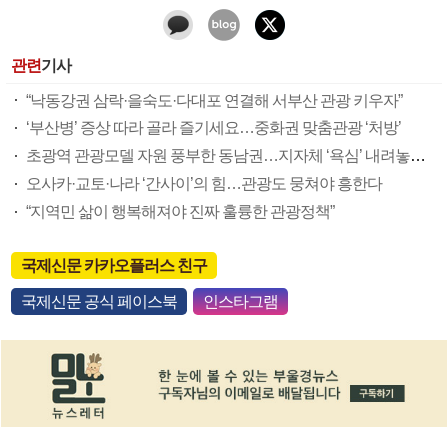
관련
기사
“낙동강권 삼락·을숙도·다대포 연결해 서부산 관광 키우자”
‘부산병’ 증상 따라 골라 즐기세요…중화권 맞춤관광 ‘처방’
초광역 관광모델 자원 풍부한 동남권…지자체 ‘욕심’ 내려놓고 협력해야
오사카·교토·나라 ‘간사이’의 힘…관광도 뭉쳐야 흥한다
“지역민 삶이 행복해져야 진짜 훌륭한 관광정책”
국제신문 카카오플러스 친구
국제신문 공식 페이스북
인스타그램