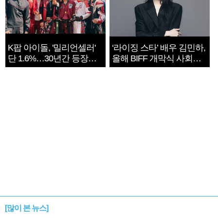
K팝 아이돌, '밀리언셀러'
‘라이징 스타’ 배우 김민하,
단 1.6%…30년간 등장
올해 BIFF 개막식 사회자
1182개팀 전수조사
확정
[많이 본 뉴스]