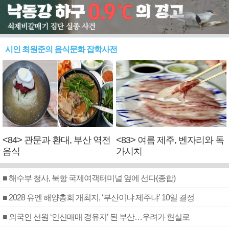
시인 최원준의 음식문화 잡학사전
<84> 관문과 환대, 부산 역전
<83> 여름 제주, 벤자리와 독
음식
가시치
■ 해수부 청사, 북항 국제여객터미널 옆에 선다(종합)
■ 2028 유엔 해양총회 개최지, ‘부산이냐 제주냐’ 10일 결정
■ 외국인 선원 ‘인신매매 경유지’ 된 부산…우려가 현실로