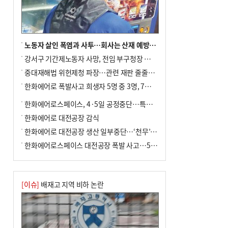
노동자 살인 폭염과 사투…회사는 산재 예방·전기료 절감 전력
강서구 기간제노동자 사망, 전임 부구청장 檢 송치
중대재해법 위헌제청 파장…관련 재판 줄줄이 브레이크
한화에어로 폭발사고 희생자 5명 중 3명, 7일 영면
한화에어로스페이스, 4·5일 공정중단…특별 안전점검
한화에어로 대전공장 감식
한화에어로 대전공장 생산 일부중단…‘천무’ 수출 비상
한화에어로스페이스 대전공장 폭발 사고…5명 사망·2명 부상(종합)
[이슈]
배재고 지역 비하 논란