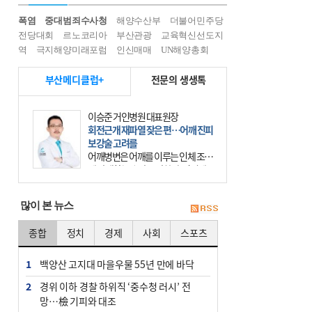
폭염
중대범죄수사청
해양수산부
더불어민주당
전당대회
르노코리아
부산관광
교육혁신선도지
역
극지해양미래포럼
인신매매
UN해양총회
부산메디클럽+
전문의 생생톡
이승준 거인병원 대표원장
회전근개 재파열 잦은 편…어깨 진피
보강술 고려를
어깨병변은 어깨를 이루는 인체 조직
에 발생하는 손상을 말한다. 여기에
는 오십견과 회전근개 증후군, 어깨
의 석회성 힘줄염 등이 있다. 국민건
많이 본 뉴스
강보험에 의하면 어깨병변
종합
정치
경제
사회
스포츠
1
백양산 고지대 마을우물 55년 만에 바닥
2
경위 이하 경찰 하위직 ‘중수청 러시’ 전
망…檢 기피와 대조