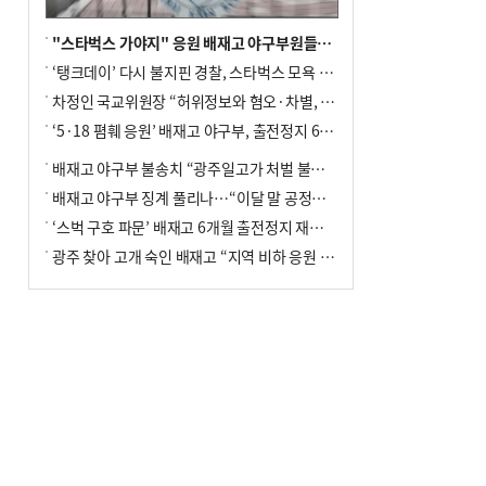
"스타벅스 가야지" 응원 배재고 야구부원들, 학교서 징계 처분
‘탱크데이’ 다시 불지핀 경찰, 스타벅스 모욕 혐의 압수수색
차정인 국교위원장 “허위정보와 혐오·차별, 학교 교실까지 유입"
‘5·18 폄훼 응원’ 배재고 야구부, 출전정지 6개월→1개월 감경
배재고 야구부 불송치 “광주일고가 처벌 불원 의사 표해”
배재고 야구부 징계 풀리나…“이달 말 공정위서 재심의”
‘스벅 구호 파문’ 배재고 6개월 출전정지 재심 신청키로
광주 찾아 고개 숙인 배재고 “지역 비하 응원 잘못”(종합)