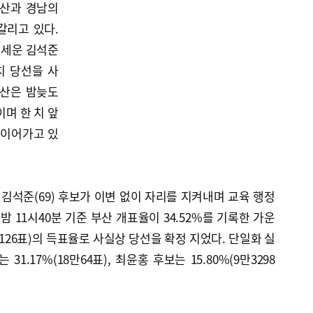
부산과 경남의
갈리고 있다.
앞세운 김석준
치 당선을 사
울산은 밤늦도
며 한 치 앞
 이어가고 있
석준(69) 후보가 이변 없이 자리를 지켜내며 교육 행정
밤 11시40분 기준 부산 개표율이 34.52%를 기록한 가운
만3126표)의 득표율로 사실상 당선을 확정 지었다. 단일화 실
1.17%(18만64표), 최윤홍 후보는 15.80%(9만3298