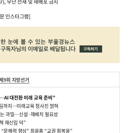
kr), 무단 전재 및 재배포 금지
문 인스타그램]
제9회 지방선거
…AI 대전환 미래 교육 준비”
응팀까지…미래교육 청사진 밝혀
교는 과밀…신설·재배치 필요성
책 재신임 덕”
윤 “문해력 향상” 최윤홍 “교권 회복을”