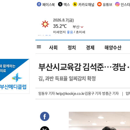
페이스북
엑스
카카오채널
유튜브
인스
사회
정치
경제
해양수산
부산시교육감 김석준…경남·
김, 과반 득표율 일찌감치 확정
임동우 기자
help@kookje.co.kr김용구 기자 방종근 기자
| 입력