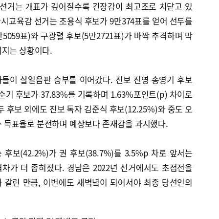
 선거는 개표가 깊어질수록 긴장감이 최고조로 치닫고 있
울산시교육감 선거는 조용식 후보가 9만374표를 얻어 선두를
5059표)와 구광렬 후보(5만2721표)가 바짝 추격하며 막
어지는 상황이다.
들이 살얼음판 승부를 이어갔다. 진보 진영 송영기 후보
권순기 후보가 37.83%를 기록하며 1.63%포인트(p) 차이로
 후보 외에도 진보 독자 김준식 후보(12.25%)와 중도 오
자릿수 득표율로 분전하며 예상보다 존재감을 과시했다.
보(42.2%)가 권 후보(38.7%)를 3.5%p 차로 앞서는
차가 더 좁혀졌다. 경남은 2022년 선거에서도 초접전을
비가 갈린 만큼, 이번에도 새벽녘이 되어서야 최종 당선인의