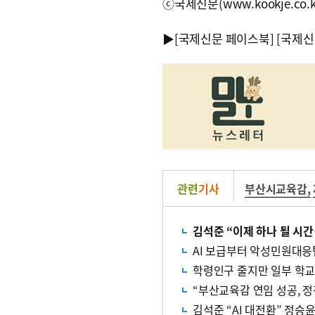
ⓒ국제신문(www.kookje.co.
▶
[국제신문 페이스북]
[국제신
관련
기사
부산시교육감
,
김석준 “이제 하나 될 시간
AI 보급부터 악성민원대
학령인구 줄지만 일부 학
“부산교육감 연임 성공, 정
김석준 “AI 대전환” 정승