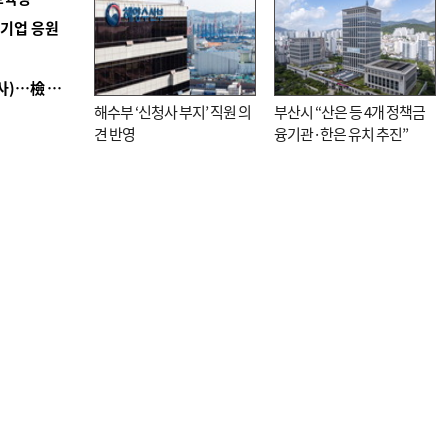
역기업 응원
■ 검사 신분 버리고 직급하향(10년 이하 저연차 검사)…檢 중수청행 기피
해수부 ‘신청사 부지’ 직원 의
부산시 “산은 등 4개 정책금
견 반영
융기관·한은 유치 추진”