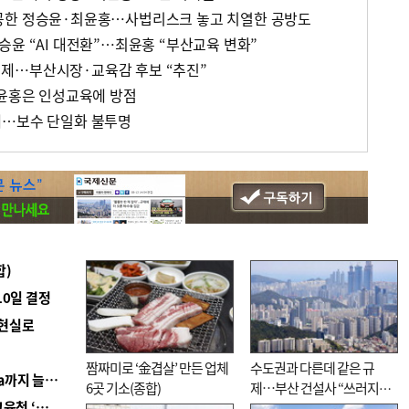
공한 정승윤·최윤홍…사법리스크 놓고 치열한 공방도
승윤 “AI 대전환”…최윤홍 “부산교육 변화”
제…부산시장·교육감 후보 “추진”
최윤홍은 인성교육에 방점
에…보수 단일화 불투명
합)
10일 결정
 현실로
짬짜미로 ‘金겹살’ 만든 업체
수도권과 다른데 같은 규
■ 경남 농정 비전 ‘잘 사는 농촌’…스마트팜 1000㏊까지 늘린다
6곳 기소(종합)
제…부산 건설사 “쓰러지기
■ 교육혁신선도지 공모 코앞인데…구·군 난색에 교육청 ‘쩔쩔’
직전”