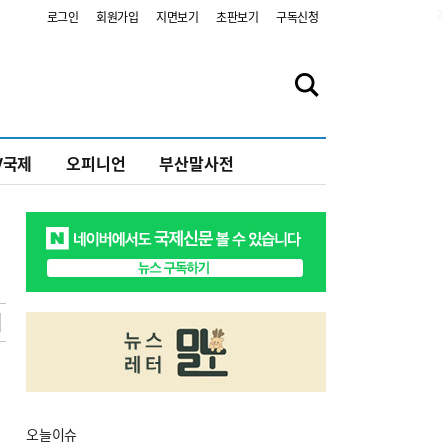
2
로그인
회원가입
지면보기
초판보기
구독신청
V국제
오피니언
부산말사전
오늘
이슈