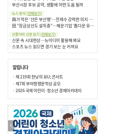
부산시장 후보 공약, 생활에 어떤 도움 될까
뉴스 분석
[전체보기]
與가 막은 ‘산은 부산행’…전재수 강력한 의지 표명 없인 공염불
田 “장금상선도 설득중”…해운기업 ‘톱다운 유치전’ 가속
신통이의 신문 읽기
[전체보기]
신문 속 시대현상…뉴미디어 활용해 봐요
스포츠 뉴스 읽으면 경기 보는 눈 커져요
어떻게 생각하십니까
[전체보기]
구·군 승진 축하화분 관행 없애자니 소상공인 울상
알립니다
3년째 병상에 있는 구의원…의정활동 못해도 월급 그대로
팩트체크
· 제 219회 한낮의 유U; 콘서트
[전체보기]
금정산 반려견 데리고 갈 수 있나…알아보니 ‘국립공원은 출입 불가’
· 제7회 부마항쟁문학상 공모
서울 도림천도 공업용수 활용한다는 사례, 정수 없이 한강물 공급…수질만 공업용수
· 2026 국제 어린이·청소년 경제아카데미
포토에세이
[전체보기]
연꽃 위 개개비
의령 한우산 털중나리
한 손 뉴스
[전체보기]
시민이 개발한 폭염 대응 앱 ‘그늘로’ 길안내 지도 등 인기
골목 맛집 발굴 고메 셀렉션…부산시, 페스티벌 시월 연계