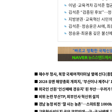
이념·교육격차 김석준 협
김석준 “검증된 후보”…정
지방분권·교육혁신 시민의
김석준·정승윤은 AI에, 
정승윤-최윤홍 깊은 불신
■ 해수부 청사, 북항 국제여객터미널 옆에 선다(종
■ 2028 유엔 해양총회 개최지, ‘부산이냐 제주냐’ 
■ 외국인 선원 ‘인신매매 경유지’ 된 부산…우려가
■ 비위 논란 부산TP, 외부인사 혁신위 설치