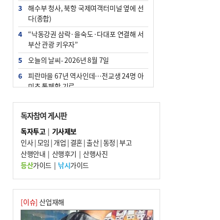
3
해수부 청사, 북항 국제여객터미널 옆에 선
다(종합)
4
“낙동강권 삼락·을숙도·다대포 연결해 서
부산 관광 키우자”
5
오늘의 날씨- 2026년 8월 7일
6
피란마을 67년 역사인데…전교생 24명 아
미초 통폐합 기로
7
[사설] 해수부 신청사 북항으로 확정, 해양
수도 도약의 전환점
독자참여 게시판
8
부울경 주말부터 비소식…‘극한 폭염’ 한풀
독자투고
|
기사제보
꺾일 듯
인사
|
모임
|
개업
|
결혼
|
출산
|
동정
|
부고
9
산행안내
외국인 선원 ‘인신매매 경유지’ 된 부산…
|
산행후기
|
산행사진
우려가 현실로
등산
가이드
|
낚시
가이드
10
르노 못 타는 부산시장…관용차 규정에 막
힌 지역기업 응원
[이슈]
산업재해