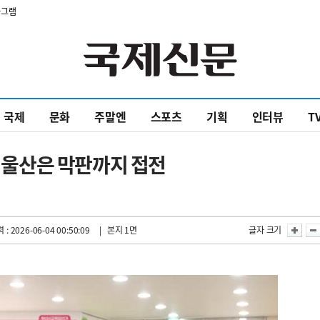
타그램
국제
문화
주말엔
스포츠
기획
인터뷰
T
울산은 막판까지 접전
 : 2026-06-04 00:50:09
| 본지 1면
글자 크기