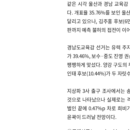
같은 시각 울산과 경남 교육감
다. 개표율 35.76%를 보인 
달리고 있으나, 김주홍 후보(6만
판까지 예측 불허의 접전이 이
경남도교육감 선거는 유력 주자
가 39.46%, 보수·중도 진영 
팽팽하게 맞섰다. 양강 구도의 두
인태 후보(10.44%)가 두 
지상파 3사 출구 조사에서는 송 후
것으로 나타났으나 실제로는 격
벌인 끝에 0.47%p 차로 희
윤곽이 드러날 전망이다.