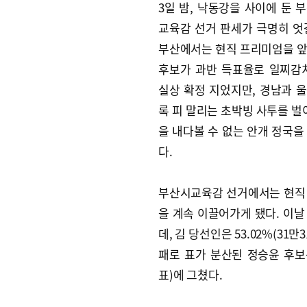
3일 밤, 낙동강을 사이에 둔 
교육감 선거 판세가 극명히 엇
부산에서는 현직 프리미엄을 
후보가 과반 득표율로 일찌감
실상 확정 지었지만, 경남과 
록 피 말리는 초박빙 사투를 벌이
을 내다볼 수 없는 안개 정국을
다.
부산시교육감 선거에서는 현직 김
을 계속 이끌어가게 됐다. 이날 
데, 김 당선인은 53.02%(31
패로 표가 분산된 정승윤 후보는 3
표)에 그쳤다.