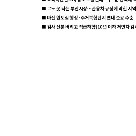
■ 르노 못 타는 부산시장…관용차 규정에 막힌 지
■ 마산 원도심 행정·주거복합단지 연내 준공 수순