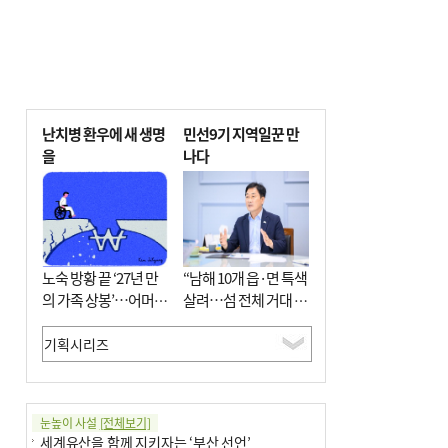
난치병 환우에 새 생명
민선9기 지역일꾼 만
을
나다
노숙 방황 끝 ‘27년 만
“남해 10개 읍·면 특색
의 가족 상봉’…어머니
살려…섬 전체 거대 정
와 행복 꿈꿔
원으로 조성”
눈높이 사설
[전체보기]
세계유산을 함께 지키자는 ‘부산 선언’