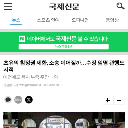
뉴스
스포츠·연예
오피니언
동영상
초유의 참정권 제한, 소송 이어질까…수장 임명 관행도
지적
예전에도 용지 부족 주장 나와
신심범 기자 mets@kookje.co.kr | 2026.06.04 19:16