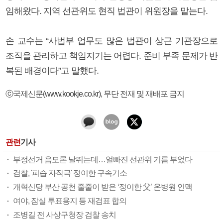
임해왔다. 지역 선관위도 현직 법관이 위원장을 맡는다.
손 교수는 “사법부 업무도 많은 법관이 상근 기관장으로
조직을 관리하고 책임지기는 어렵다. 준비 부족 문제가 반
복된 배경이다”고 말했다.
ⓒ국제신문(www.kookje.co.kr), 무단 전재 및 재배포 금지
관련
기사
부정선거 음모론 날뛰는데…얼빠진 선관위 기름 부었다
검찰, '피습 자작극' 정이한 구속기소
개혁신당 부산 공천 줄줄이 받은 ‘정이한 父’ 온병원 인맥
여야, 잠실 투표용지 등 재검표 합의
조병길 전 사상구청장 검찰 송치