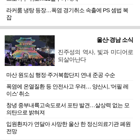
라커룸 냉탕 등장…폭염 경기취소 속출에 PS 셈법 복
잡
울산·경남 소식
진주성의 역사, 빛과 미디어로
되살아난다
마산 원도심 행정·주거복합단지 연내 준공 수순
폭염에 온열질환 등 안전사고 우려… 양산시, '어필 레
이스' 취소
창녕 중부내륙고속도로서 포탄 발견…살상력 없는 모
의탄으로 밝혀져
입원환자가 연달아 사망한 울산 한 정신의료기관 폐원
전망