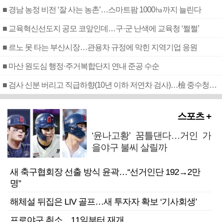
■ 경남 농정 비전 ‘잘 사는 농촌’…스마트팜 1000㏊까지 늘린다
■ 교육혁신선도지 공모 코앞인데…구·군 난색에 교육청 ‘쩔쩔’
■ 르노 못 타는 부산시장…관용차 규정에 막힌 지역기업 응원
■ 마산 원도심 행정·주거복합단지 연내 준공 수순
■ 검사 신분 버리고 직급하향(10년 이하 저연차 검사)…檢 중수청행 기피
스포츠 +
‘윤나고황’ 꿈틀댄다…거인 가
을야구 불씨 살릴까
새 축구협회장 선출 방식 윤곽…“선거인단 192→2만
명”
해체설 뒤집은 LIV 골프…새 투자자 확보 ‘기사회생’
프로야구 취소…11일부터 재개