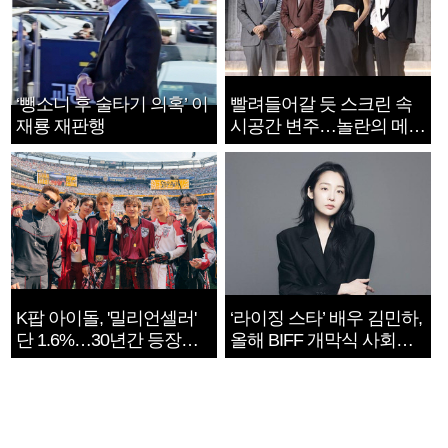
‘뺑소니 후 술타기 의혹’ 이
빨려들어갈 듯 스크린 속
재룡 재판행
시공간 변주…놀란의 메시
지는 ‘전쟁 속죄’
K팝 아이돌, '밀리언셀러'
‘라이징 스타’ 배우 김민하,
단 1.6%…30년간 등장
올해 BIFF 개막식 사회자
1182개팀 전수조사
확정