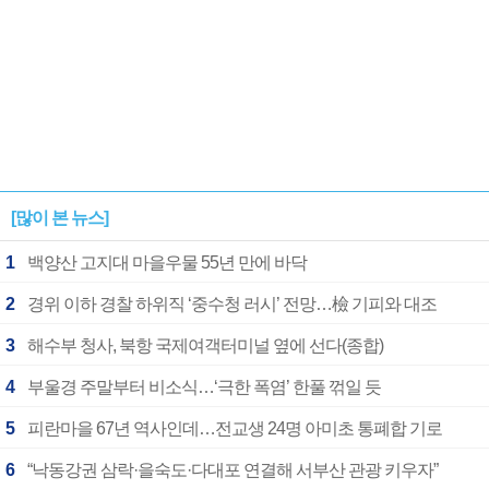
[많이 본 뉴스]
1
백양산 고지대 마을우물 55년 만에 바닥
2
경위 이하 경찰 하위직 ‘중수청 러시’ 전망…檢 기피와 대조
3
해수부 청사, 북항 국제여객터미널 옆에 선다(종합)
4
부울경 주말부터 비소식…‘극한 폭염’ 한풀 꺾일 듯
5
피란마을 67년 역사인데…전교생 24명 아미초 통폐합 기로
6
“낙동강권 삼락·을숙도·다대포 연결해 서부산 관광 키우자”