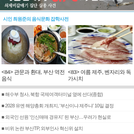
시인 최원준의 음식문화 잡학사전
<84> 관문과 환대, 부산 역전
<83> 여름 제주, 벤자리와 독
음식
가시치
■ 해수부 청사, 북항 국제여객터미널 옆에 선다(종합)
■ 2028 유엔 해양총회 개최지, ‘부산이냐 제주냐’ 10일 결정
■ 외국인 선원 ‘인신매매 경유지’ 된 부산…우려가 현실로
■ 비위 논란 부산TP, 외부인사 혁신위 설치