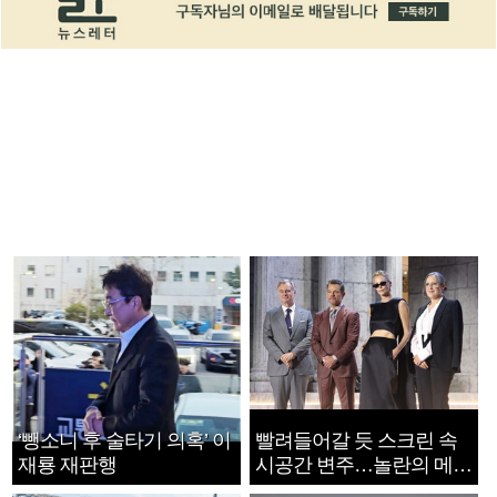
‘뺑소니 후 술타기 의혹’ 이
빨려들어갈 듯 스크린 속
재룡 재판행
시공간 변주…놀란의 메시
지는 ‘전쟁 속죄’