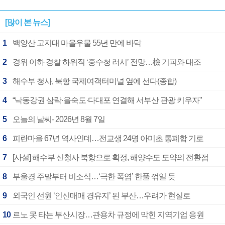
[많이 본 뉴스]
1
백양산 고지대 마을우물 55년 만에 바닥
2
경위 이하 경찰 하위직 ‘중수청 러시’ 전망…檢 기피와 대조
3
해수부 청사, 북항 국제여객터미널 옆에 선다(종합)
4
“낙동강권 삼락·을숙도·다대포 연결해 서부산 관광 키우자”
5
오늘의 날씨- 2026년 8월 7일
6
피란마을 67년 역사인데…전교생 24명 아미초 통폐합 기로
7
[사설] 해수부 신청사 북항으로 확정, 해양수도 도약의 전환점
8
부울경 주말부터 비소식…‘극한 폭염’ 한풀 꺾일 듯
9
외국인 선원 ‘인신매매 경유지’ 된 부산…우려가 현실로
10
르노 못 타는 부산시장…관용차 규정에 막힌 지역기업 응원