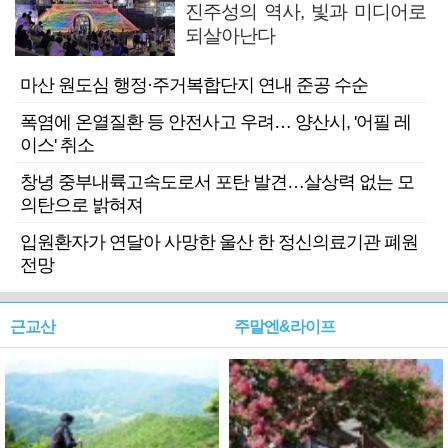
진주성의 역사, 빛과 미디어로
되살아난다
마산 원도심 행정·주거복합단지 연내 준공 수순
폭염에 온열질환 등 안전사고 우려… 양산시, '어필 레
이스' 취소
창녕 중부내륙고속도로서 포탄 발견…살상력 없는 모
의탄으로 밝혀져
입원환자가 연달아 사망한 울산 한 정신의료기관 폐원
전망
근교산
주말엔&라이프