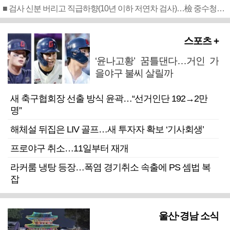
■ 검사 신분 버리고 직급하향(10년 이하 저연차 검사)…檢 중수청행 기피
스포츠 +
‘윤나고황’ 꿈틀댄다…거인 가
을야구 불씨 살릴까
새 축구협회장 선출 방식 윤곽…“선거인단 192→2만
명”
해체설 뒤집은 LIV 골프…새 투자자 확보 ‘기사회생’
프로야구 취소…11일부터 재개
라커룸 냉탕 등장…폭염 경기취소 속출에 PS 셈법 복
잡
울산·경남 소식