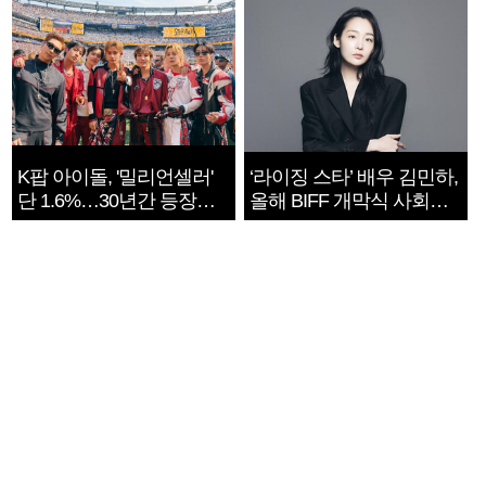
K팝 아이돌, '밀리언셀러'
‘라이징 스타’ 배우 김민하,
단 1.6%…30년간 등장
올해 BIFF 개막식 사회자
1182개팀 전수조사
확정