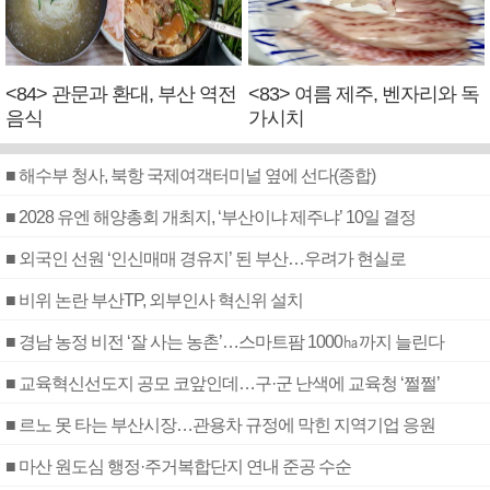
<84> 관문과 환대, 부산 역전
<83> 여름 제주, 벤자리와 독
음식
가시치
■ 해수부 청사, 북항 국제여객터미널 옆에 선다(종합)
■ 2028 유엔 해양총회 개최지, ‘부산이냐 제주냐’ 10일 결정
■ 외국인 선원 ‘인신매매 경유지’ 된 부산…우려가 현실로
■ 비위 논란 부산TP, 외부인사 혁신위 설치
■ 경남 농정 비전 ‘잘 사는 농촌’…스마트팜 1000㏊까지 늘린다
■ 교육혁신선도지 공모 코앞인데…구·군 난색에 교육청 ‘쩔쩔’
■ 르노 못 타는 부산시장…관용차 규정에 막힌 지역기업 응원
■ 마산 원도심 행정·주거복합단지 연내 준공 수순