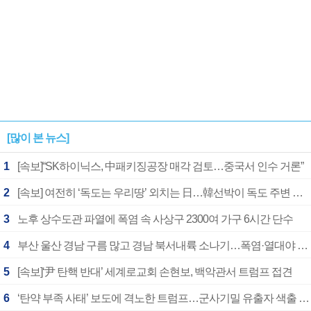
[많이 본 뉴스]
1
[속보]“SK하이닉스, 中패키징공장 매각 검토…중국서 인수 거론”
2
[속보] 여전히 ‘독도는 우리땅’ 외치는 日…韓선박이 독도 주변 해양조사 활동하자 반발
3
노후 상수도관 파열에 폭염 속 사상구 2300여 가구 6시간 단수
4
부산 울산 경남 구름 많고 경남 북서내륙 소나기…폭염·열대야 계속
5
[속보]‘尹 탄핵 반대’ 세계로교회 손현보, 백악관서 트럼프 접견
6
‘탄약 부족 사태’ 보도에 격노한 트럼프…군사기밀 유출자 색출 지시