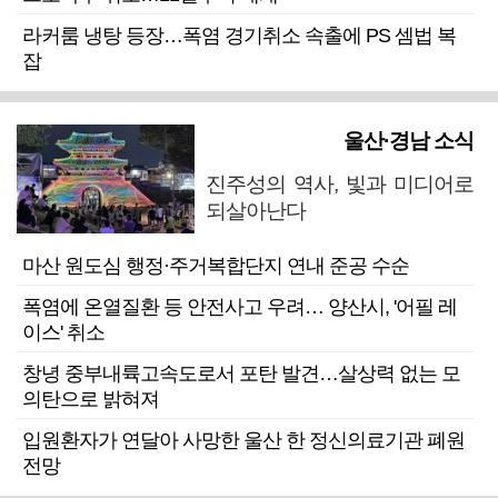
라커룸 냉탕 등장…폭염 경기취소 속출에 PS 셈법 복
잡
울산·경남 소식
진주성의 역사, 빛과 미디어로
되살아난다
마산 원도심 행정·주거복합단지 연내 준공 수순
폭염에 온열질환 등 안전사고 우려… 양산시, '어필 레
이스' 취소
창녕 중부내륙고속도로서 포탄 발견…살상력 없는 모
의탄으로 밝혀져
입원환자가 연달아 사망한 울산 한 정신의료기관 폐원
전망