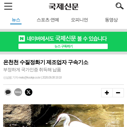
뉴스
스포츠·연예
오피니언
동영상
온천천 수질정화기 제조업자 구속기소
부정하게 국가인증 취득해 납품
신심범 기자 mets@kookje.co.kr | 2026.06.08 19:18