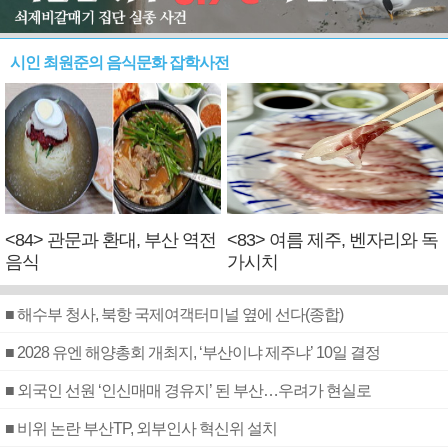
시인 최원준의 음식문화 잡학사전
<84> 관문과 환대, 부산 역전
<83> 여름 제주, 벤자리와 독
음식
가시치
■ 해수부 청사, 북항 국제여객터미널 옆에 선다(종합)
■ 2028 유엔 해양총회 개최지, ‘부산이냐 제주냐’ 10일 결정
■ 외국인 선원 ‘인신매매 경유지’ 된 부산…우려가 현실로
■ 비위 논란 부산TP, 외부인사 혁신위 설치