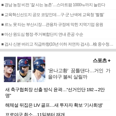
■ 경남 농정 비전 ‘잘 사는 농촌’…스마트팜 1000㏊까지 늘린다
■ 교육혁신선도지 공모 코앞인데…구·군 난색에 교육청 ‘쩔쩔’
■ 르노 못 타는 부산시장…관용차 규정에 막힌 지역기업 응원
■ 마산 원도심 행정·주거복합단지 연내 준공 수순
■ 검사 신분 버리고 직급하향(10년 이하 저연차 검사)…檢 중수청행 기피
스포츠 +
‘윤나고황’ 꿈틀댄다…거인 가
을야구 불씨 살릴까
새 축구협회장 선출 방식 윤곽…“선거인단 192→2만
명”
해체설 뒤집은 LIV 골프…새 투자자 확보 ‘기사회생’
프로야구 취소…11일부터 재개