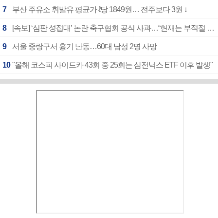
7
부산 주유소 휘발유 평균가 ℓ당 1849원… 전주보다 3원 ↓
8
[속보] ‘심판 성접대’ 논란 축구협회 공식 사과…“현재는 부적절 행위 없어”
9
서울 중랑구서 흉기 난동…60대 남성 2명 사망
10
"올해 코스피 사이드카 43회 중 25회는 삼전닉스 ETF 이후 발생"