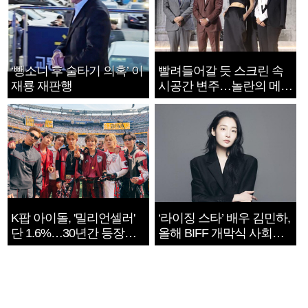
‘뺑소니 후 술타기 의혹’ 이
빨려들어갈 듯 스크린 속
재룡 재판행
시공간 변주…놀란의 메시
지는 ‘전쟁 속죄’
K팝 아이돌, '밀리언셀러'
‘라이징 스타’ 배우 김민하,
단 1.6%…30년간 등장
올해 BIFF 개막식 사회자
1182개팀 전수조사
확정