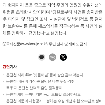
돼 현재까지 운용 중으로 지역 주민의 염원인 수질개선에
위험을 초래한 사안”이라며 “경찰로부터 사건을 송치받은
후 피의자 및 참고인 조사, 사실관계 및 법리검토 등 철저
한 보완수사를 통해 제조업자를 직구속하는 등 사건의 실
체를 명확하게 규명했다”고 설명했다.
ⓒ국제신문(www.kookje.co.kr), 무단 전재 및 재배포 금지
관련
기사
온천천 지하 40ｍ ‘빗물터널’ 뚫어 상습 침수 막는다
온천천 이용객 가장 큰 불만은 나쁜 수질·악취
폭우 때 온천천 산책로 출입 원격통제
온천천 새끼 두꺼비 대이동…‘로드킬’ 조심하세요
온천천 의문의 대형공사…정체는 수질 개선 위한 오수관로 정비