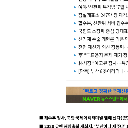
여야 ‘선관위 특검법’ 7월
잠실개표소 247만 장 재
합수본, 선관위 서버 압수
국힘도 소장파 중심 당대표
선거제 수술 개헌론 띄운 
전면 재선거 외친 장동혁…오
李 “투표용지 문제 제기 
朴시장 “예고된 참사…특
[단독] 부산 8곳이라더니…
■ 해수부 청사, 북항 국제여객터미널 옆에 선다(종
■ 2028 유엔 해양총회 개최지, ‘부산이냐 제주냐’ 