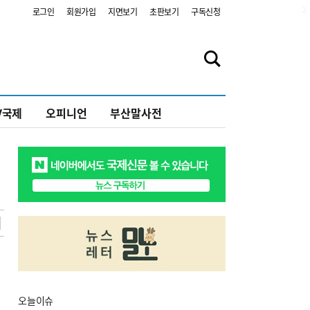
2
로그인
회원가입
지면보기
초판보기
구독신청
V국제
오피니언
부산말사전
오늘
이슈