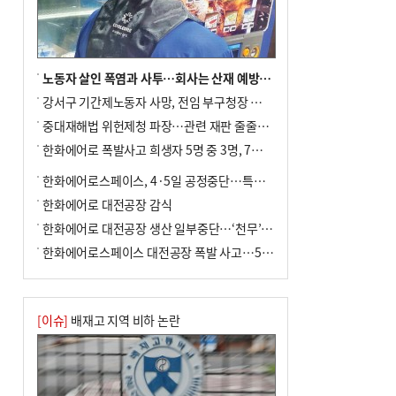
여 가구 6시간 단수
노동자 살인 폭염과 사투…회사는 산재 예방·전기료 절감 전력
강서구 기간제노동자 사망, 전임 부구청장 檢 송치
중대재해법 위헌제청 파장…관련 재판 줄줄이 브레이크
한화에어로 폭발사고 희생자 5명 중 3명, 7일 영면
한화에어로스페이스, 4·5일 공정중단…특별 안전점검
한화에어로 대전공장 감식
한화에어로 대전공장 생산 일부중단…‘천무’ 수출 비상
한화에어로스페이스 대전공장 폭발 사고…5명 사망·2명 부상(종합)
[이슈]
배재고 지역 비하 논란