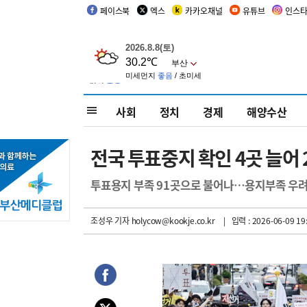
페이스북
엑스
카카오채널
유튜브
인스
사회
정치
경제
해양수산
전국 투표중지 확인 4곳 늘
투표용지 부족 91곳으로 불어나…용지부족 우려
조성우 기자
holycow@kookje.co.kr
| 입력 : 2026-06-09 19