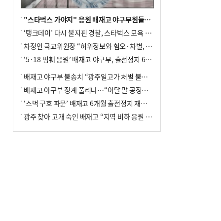
"스타벅스 가야지" 응원 배재고 야구부원들, 학교서 징계 처분
‘탱크데이’ 다시 불지핀 경찰, 스타벅스 모욕 혐의 압수수색
차정인 국교위원장 “허위정보와 혐오·차별, 학교 교실까지 유입"
‘5·18 폄훼 응원’ 배재고 야구부, 출전정지 6개월→1개월 감경
배재고 야구부 불송치 “광주일고가 처벌 불원 의사 표해”
배재고 야구부 징계 풀리나…“이달 말 공정위서 재심의”
‘스벅 구호 파문’ 배재고 6개월 출전정지 재심 신청키로
광주 찾아 고개 숙인 배재고 “지역 비하 응원 잘못”(종합)