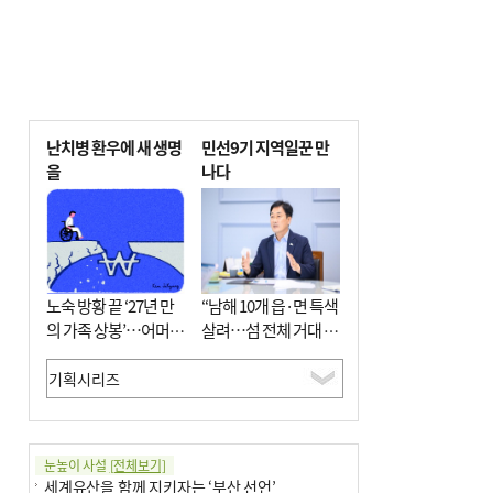
난치병 환우에 새 생명
민선9기 지역일꾼 만
을
나다
노숙 방황 끝 ‘27년 만
“남해 10개 읍·면 특색
의 가족 상봉’…어머니
살려…섬 전체 거대 정
와 행복 꿈꿔
원으로 조성”
눈높이 사설
[전체보기]
세계유산을 함께 지키자는 ‘부산 선언’