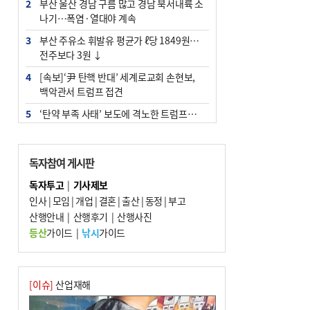
2
부산 울산 경남 구름 많고 경남 북서내륙 소
나기…폭염·열대야 계속
3
부산 주유소 휘발유 평균가 ℓ당 1849원…
전주보다 3원 ↓
4
[속보]‘尹 탄핵 반대’ 세계로교회 손현보,
백악관서 트럼프 접견
5
‘탄약 부족 사태’ 보도에 격노한 트럼프…
군사기밀 유출자 색출 지시
6
[속보] ‘심판 성접대’ 논란 축구협회 공식 사
독자참여 게시판
과…“현재는 부적절 행위 없어”
독자투고
|
기사제보
7
"올해 코스피 사이드카 43회 중 25회는 삼
인사
|
모임
|
개업
|
결혼
|
출산
|
동정
|
부고
전닉스 ETF 이후 발생"
산행안내
|
산행후기
|
산행사진
8
서울 중랑구서 흉기 난동…60대 남성 2명
등산
가이드
|
낚시
가이드
사망
9
부산 앞바다에 기름 425ℓ 유출한 러시아 화
물선 적발
[이슈]
산업재해
10
노후 상수도관 파열에 폭염 속 사상구 2300