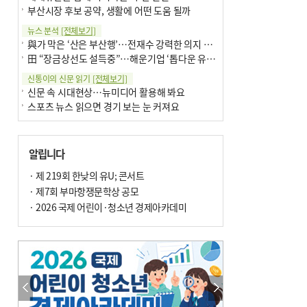
부산시장 후보 공약, 생활에 어떤 도움 될까
뉴스 분석
[전체보기]
與가 막은 ‘산은 부산행’…전재수 강력한 의지 표명 없인 공염불
田 “장금상선도 설득중”…해운기업 ‘톱다운 유치전’ 가속
신통이의 신문 읽기
[전체보기]
신문 속 시대현상…뉴미디어 활용해 봐요
스포츠 뉴스 읽으면 경기 보는 눈 커져요
어떻게 생각하십니까
[전체보기]
구·군 승진 축하화분 관행 없애자니 소상공인 울상
알립니다
3년째 병상에 있는 구의원…의정활동 못해도 월급 그대로
팩트체크
· 제 219회 한낮의 유U; 콘서트
[전체보기]
금정산 반려견 데리고 갈 수 있나…알아보니 ‘국립공원은 출입 불가’
· 제7회 부마항쟁문학상 공모
서울 도림천도 공업용수 활용한다는 사례, 정수 없이 한강물 공급…수질만 공업용수
· 2026 국제 어린이·청소년 경제아카데미
포토에세이
[전체보기]
연꽃 위 개개비
의령 한우산 털중나리
한 손 뉴스
[전체보기]
시민이 개발한 폭염 대응 앱 ‘그늘로’ 길안내 지도 등 인기
골목 맛집 발굴 고메 셀렉션…부산시, 페스티벌 시월 연계