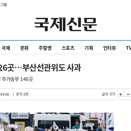
타그램
국제
문화
주말엔
스포츠
기획
인터뷰
T
어 26곳…부산선관위도 사과
 추가송부 140곳
:43:48
| 본지 3면
글자 크기