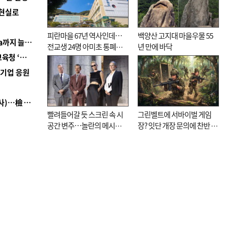
 현실로
피란마을 67년 역사인데…
백양산 고지대 마을우물 55
■ 경남 농정 비전 ‘잘 사는 농촌’…스마트팜 1000㏊까지 늘린다
전교생 24명 아미초 통폐합
년 만에 바닥
■ 교육혁신선도지 공모 코앞인데…구·군 난색에 교육청 ‘쩔쩔’
기로
역기업 응원
■ 검사 신분 버리고 직급하향(10년 이하 저연차 검사)…檢 중수청행 기피
빨려들어갈 듯 스크린 속 시
그린벨트에 서바이벌 게임
공간 변주…놀란의 메시지
장? 잇단 개장 문의에 찬반 논
는 ‘전쟁 속죄’
쟁