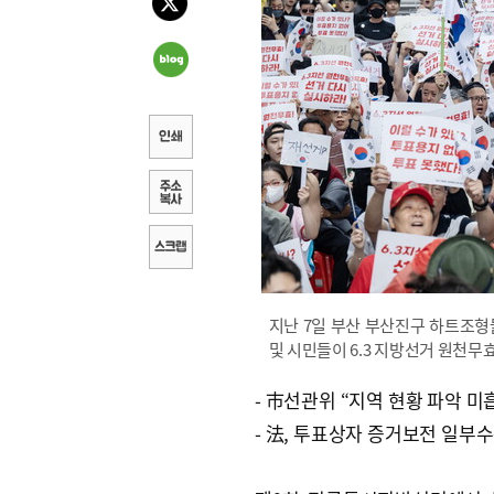
지난 7일 부산 부산진구 하트조형
및 시민들이 6.3 지방선거 원천무
- 市선관위 “지역 현황 파악 미
- 法, 투표상자 증거보전 일부