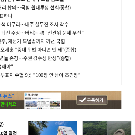
 처리 합의…국힘 원내투쟁 선회(종합)
검표하나
수색 마무리…내주 실무진 조사 착수
 퇴진 주장…버티는 張 “선관위 문제 우선”
민주, 재선거 특별법까지 꺼낸 국힘
세훈 “중대 위법 아니면 안 돼”(종합)
청년들 존경…주권 감수성 반성”(종합)
검해야”
투표지 수혈 9곳 “100장 안 남아 초긴장”
합)
10일 결정