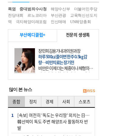
폭염
중대범죄수사청
해양수산부
더불어민주당
전당대회
르노코리아
부산관광
교육혁신선도지
역
극지해양미래포럼
인신매매
UN해양총회
부산메디클럽+
전문의 생생톡
장민희김용기내과의원과장
하루 500㎉ 줄이면 한주 0.5㎏ 감
량…비만치료는 장기전
비만은 이제 더는 체중이나 체형의 문
제가 아니다. 하나의 질병으로 인지
하고 치료와 관리를 해야 한다. 세계
보건기구(WHO)는 이미 1994년 비만
많이 본 뉴스
을 인류의 중요한
종합
정치
경제
사회
스포츠
1
[속보] 여전히 ‘독도는 우리땅’ 외치는 日…
韓선박이 독도 주변 해양조사 활동하자 반
발