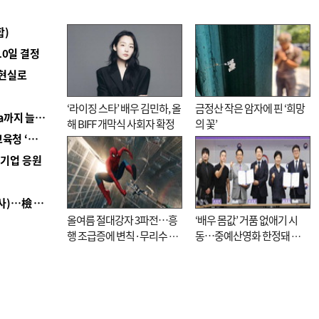
합)
10일 결정
 현실로
‘라이징 스타’ 배우 김민하, 올
금정산 작은 암자에 핀 ‘희망
■ 경남 농정 비전 ‘잘 사는 농촌’…스마트팜 1000㏊까지 늘린다
해 BIFF 개막식 사회자 확정
의 꽃’
■ 교육혁신선도지 공모 코앞인데…구·군 난색에 교육청 ‘쩔쩔’
역기업 응원
■ 검사 신분 버리고 직급하향(10년 이하 저연차 검사)…檢 중수청행 기피
올여름 절대강자 3파전…흥
‘배우 몸값’ 거품 없애기 시
행 조급증에 변칙·무리수 마
동…중예산영화 한정돼 실
케팅도
효성 의문도