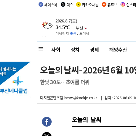
페이스북
엑스
카카오채널
유튜브
인스
사회
정치
경제
해양수산
오늘의 날씨- 2026년 6월 1
한낮 30도…초여름 더위
디지털콘텐츠팀 inews@kookje.co.kr
| 입력 : 2026-06-09 1