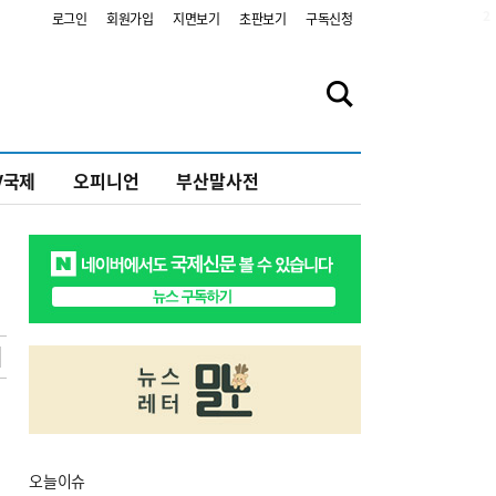
2
로그인
회원가입
지면보기
초판보기
구독신청
V국제
오피니언
부산말사전
오늘
이슈