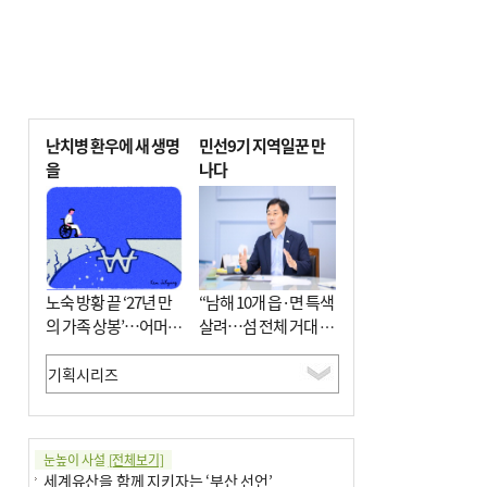
난치병 환우에 새 생명
민선9기 지역일꾼 만
을
나다
노숙 방황 끝 ‘27년 만
“남해 10개 읍·면 특색
의 가족 상봉’…어머니
살려…섬 전체 거대 정
와 행복 꿈꿔
원으로 조성”
눈높이 사설
[전체보기]
세계유산을 함께 지키자는 ‘부산 선언’