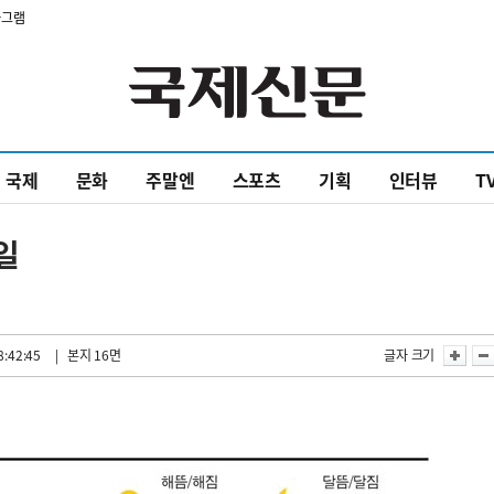
타그램
국제
문화
주말엔
스포츠
기획
인터뷰
T
0일
8:42:45
| 본지 16면
글자 크기