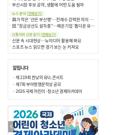
부산시장 후보 공약, 생활에 어떤 도움 될까
뉴스 분석
[전체보기]
與가 막은 ‘산은 부산행’…전재수 강력한 의지 표명 없인 공염불
田 “장금상선도 설득중”…해운기업 ‘톱다운 유치전’ 가속
신통이의 신문 읽기
[전체보기]
신문 속 시대현상…뉴미디어 활용해 봐요
스포츠 뉴스 읽으면 경기 보는 눈 커져요
어떻게 생각하십니까
[전체보기]
구·군 승진 축하화분 관행 없애자니 소상공인 울상
알립니다
3년째 병상에 있는 구의원…의정활동 못해도 월급 그대로
팩트체크
· 제 219회 한낮의 유U; 콘서트
[전체보기]
금정산 반려견 데리고 갈 수 있나…알아보니 ‘국립공원은 출입 불가’
· 제7회 부마항쟁문학상 공모
서울 도림천도 공업용수 활용한다는 사례, 정수 없이 한강물 공급…수질만 공업용수
· 2026 국제 어린이·청소년 경제아카데미
포토에세이
[전체보기]
연꽃 위 개개비
의령 한우산 털중나리
한 손 뉴스
[전체보기]
시민이 개발한 폭염 대응 앱 ‘그늘로’ 길안내 지도 등 인기
골목 맛집 발굴 고메 셀렉션…부산시, 페스티벌 시월 연계