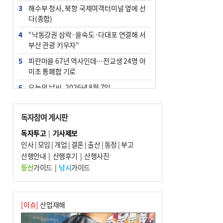
3
해수부 청사, 북항 국제여객터미널 옆에 선
다(종합)
4
“낙동강권 삼락·을숙도·다대포 연결해 서
부산 관광 키우자”
5
피란마을 67년 역사인데…전교생 24명 아
미초 통폐합 기로
6
오늘의 날씨- 2026년 8월 7일
7
부울경 주말부터 비소식…‘극한 폭염’ 한풀
꺾일 듯
독자참여 게시판
8
[사설] 해수부 신청사 북항으로 확정, 해양
독자투고
|
기사제보
수도 도약의 전환점
인사
|
모임
|
개업
|
결혼
|
출산
|
동정
|
부고
9
산행안내
외국인 선원 ‘인신매매 경유지’ 된 부산…
|
산행후기
|
산행사진
우려가 현실로
등산
가이드
|
낚시
가이드
10
르노 못 타는 부산시장…관용차 규정에 막
힌 지역기업 응원
[이슈]
산업재해