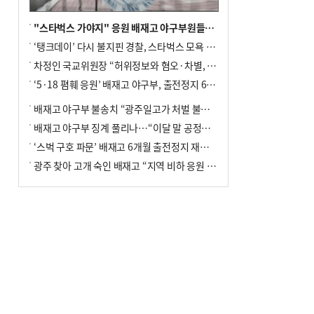
"스타벅스 가야지" 응원 배재고 야구부원들, 학교서 징계 처분
‘탱크데이’ 다시 불지핀 경찰, 스타벅스 모욕 혐의 압수수색
차정인 국교위원장 “허위정보와 혐오·차별, 학교 교실까지 유입"
‘5·18 폄훼 응원’ 배재고 야구부, 출전정지 6개월→1개월 감경
배재고 야구부 불송치 “광주일고가 처벌 불원 의사 표해”
배재고 야구부 징계 풀리나…“이달 말 공정위서 재심의”
‘스벅 구호 파문’ 배재고 6개월 출전정지 재심 신청키로
광주 찾아 고개 숙인 배재고 “지역 비하 응원 잘못”(종합)