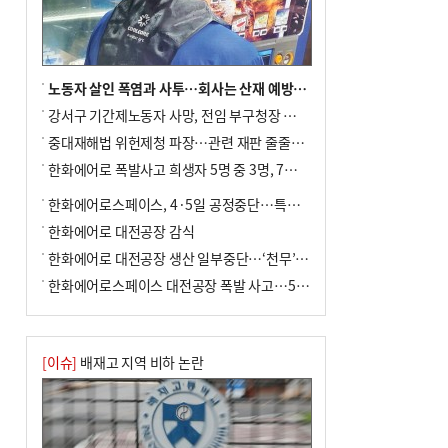
노동자 살인 폭염과 사투…회사는 산재 예방·전기료 절감 전력
강서구 기간제노동자 사망, 전임 부구청장 檢 송치
중대재해법 위헌제청 파장…관련 재판 줄줄이 브레이크
한화에어로 폭발사고 희생자 5명 중 3명, 7일 영면
한화에어로스페이스, 4·5일 공정중단…특별 안전점검
한화에어로 대전공장 감식
한화에어로 대전공장 생산 일부중단…‘천무’ 수출 비상
한화에어로스페이스 대전공장 폭발 사고…5명 사망·2명 부상(종합)
[이슈]
배재고 지역 비하 논란