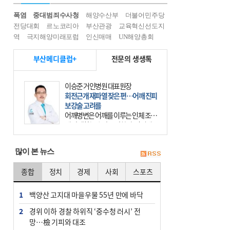
폭염
중대범죄수사청
해양수산부
더불어민주당
전당대회
르노코리아
부산관광
교육혁신선도지
역
극지해양미래포럼
인신매매
UN해양총회
부산메디클럽+
전문의 생생톡
이승준 거인병원 대표원장
회전근개 재파열 잦은 편…어깨 진피
보강술 고려를
어깨병변은 어깨를 이루는 인체 조직
에 발생하는 손상을 말한다. 여기에
는 오십견과 회전근개 증후군, 어깨
의 석회성 힘줄염 등이 있다. 국민건
많이 본 뉴스
강보험에 의하면 어깨병변
종합
정치
경제
사회
스포츠
1
백양산 고지대 마을우물 55년 만에 바닥
2
경위 이하 경찰 하위직 ‘중수청 러시’ 전
망…檢 기피와 대조