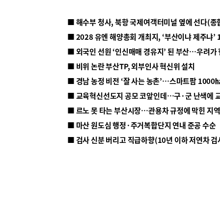
■ 해수부 청사, 북항 국제여객터미널 옆에 선다(종
■ 2028 유엔 해양총회 개최지, ‘부산이냐 제주냐’ 
■ 외국인 선원 ‘인신매매 경유지’ 된 부산…우려가
■ 비위 논란 부산TP, 외부인사 혁신위 설치
■ 르노 못 타는 부산시장…관용차 규정에 막힌 지
■ 마산 원도심 행정·주거복합단지 연내 준공 수순