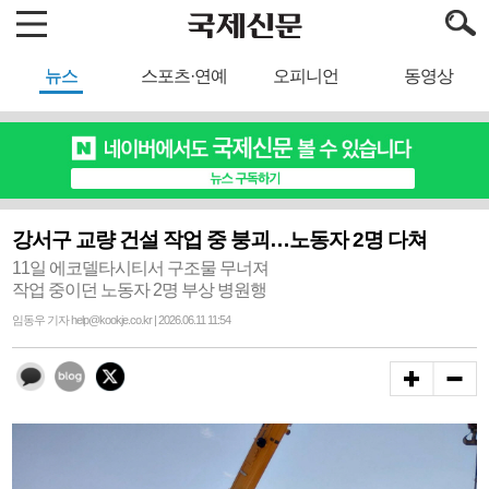
뉴스
스포츠·연예
오피니언
동영상
강서구 교량 건설 작업 중 붕괴…노동자 2명 다쳐
11일 에코델타시티서 구조물 무너져
작업 중이던 노동자 2명 부상 병원행
임동우 기자 help@kookje.co.kr | 2026.06.11 11:54