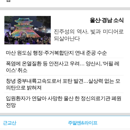
울산·경남 소식
진주성의 역사, 빛과 미디어로
되살아난다
마산 원도심 행정·주거복합단지 연내 준공 수순
폭염에 온열질환 등 안전사고 우려… 양산시, '어필 레
이스' 취소
창녕 중부내륙고속도로서 포탄 발견…살상력 없는 모
의탄으로 밝혀져
입원환자가 연달아 사망한 울산 한 정신의료기관 폐원
전망
근교산
주말엔&라이프