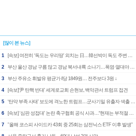
[많이 본 뉴스]
1
[속보] 여전히 ‘독도는 우리땅’ 외치는 日…韓선박이 독도 주변 해양조사 활동하자 반발
2
부산 울산 경남 구름 많고 경남 북서내륙 소나기…폭염·열대야 계속
3
부산 주유소 휘발유 평균가 ℓ당 1849원… 전주보다 3원 ↓
4
[속보]‘尹 탄핵 반대’ 세계로교회 손현보, 백악관서 트럼프 접견
5
‘탄약 부족 사태’ 보도에 격노한 트럼프…군사기밀 유출자 색출 지시
6
[속보] ‘심판 성접대’ 논란 축구협회 공식 사과…“현재는 부적절 행위 없어”
7
"올해 코스피 사이드카 43회 중 25회는 삼전닉스 ETF 이후 발생"