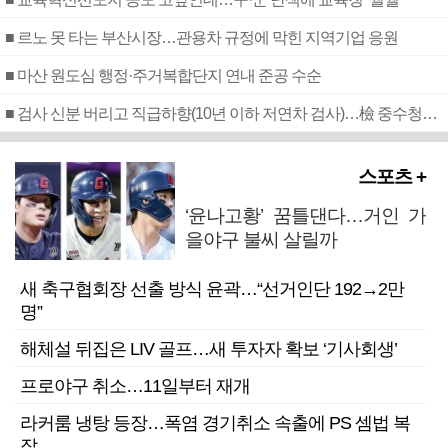
■ 르노 못 타는 부산시장…관용차 규정에 막힌 지역기업 응원
■ 마산 원도심 행정·주거복합단지 연내 준공 수순
■ 검사 신분 버리고 직급하향(10년 이하 저연차 검사)…檢 중수청행 기피
스포츠 +
‘윤나고황’ 꿈틀댄다…거인 가
을야구 불씨 살릴까
새 축구협회장 선출 방식 윤곽…“선거인단 192→2만
명”
해체설 뒤집은 LIV 골프…새 투자자 확보 ‘기사회생’
프로야구 취소…11일부터 재개
라커룸 냉탕 등장…폭염 경기취소 속출에 PS 셈법 복
잡