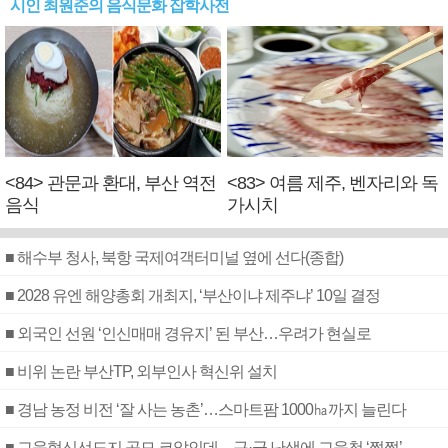
시인 최원준의 음식문화 잡학사전
<84> 관문과 환대, 부산 역전
<83> 여름 제주, 벤자리와 독
음식
가시치
■ 해수부 청사, 북항 국제여객터미널 옆에 선다(종합)
■ 2028 유엔 해양총회 개최지, ‘부산이냐 제주냐’ 10일 결정
■ 외국인 선원 ‘인신매매 경유지’ 된 부산…우려가 현실로
■ 비위 논란 부산TP, 외부인사 혁신위 설치
■ 경남 농정 비전 ‘잘 사는 농촌’…스마트팜 1000㏊까지 늘린다
■ 교육혁신선도지 공모 코앞인데…구·군 난색에 교육청 ‘쩔쩔’