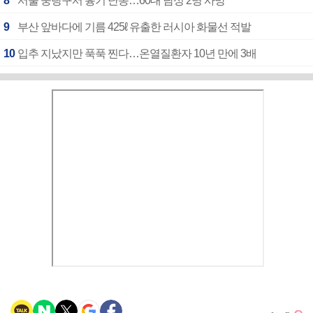
8
서울 중랑구서 흉기 난동…60대 남성 2명 사망
9
부산 앞바다에 기름 425ℓ 유출한 러시아 화물선 적발
10
입추 지났지만 푹푹 찐다…온열질환자 10년 만에 3배