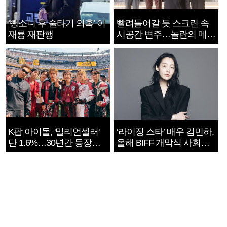
‘뺑소니 후 술타기 의혹’ 이
빨려들어갈 듯 스크린 속
재룡 재판행
시공간 변주…놀란의 메시
지는 ‘전쟁 속죄’
K팝 아이돌, '밀리언셀러'
‘라이징 스타’ 배우 김민하,
단 1.6%…30년간 등장
올해 BIFF 개막식 사회자
1182개팀 전수조사
확정