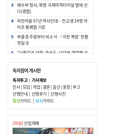
3
해수부 청사, 북항 국제여객터미널 옆에 선
다(종합)
4
피란마을 67년 역사인데…전교생 24명 아
미초 통폐합 기로
5
부울경 주말부터 비소식…‘극한 폭염’ 한풀
꺾일 듯
6
“낙동강권 삼락·을숙도·다대포 연결해 서
부산 관광 키우자”
7
오늘의 날씨- 2026년 8월 7일
독자참여 게시판
8
외국인 선원 ‘인신매매 경유지’ 된 부산…
독자투고
|
기사제보
우려가 현실로
인사
|
모임
|
개업
|
결혼
|
출산
|
동정
|
부고
9
산행안내
[사설] 해수부 신청사 북항으로 확정, 해양
|
산행후기
|
산행사진
수도 도약의 전환점
등산
가이드
|
낚시
가이드
10
르노 못 타는 부산시장…관용차 규정에 막
힌 지역기업 응원
[이슈]
산업재해