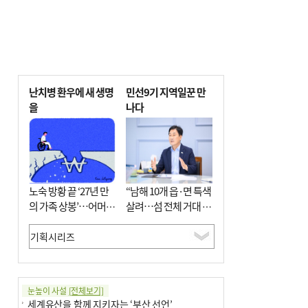
난치병 환우에 새 생명
민선9기 지역일꾼 만
을
나다
노숙 방황 끝 ‘27년 만
“남해 10개 읍·면 특색
의 가족 상봉’…어머니
살려…섬 전체 거대 정
와 행복 꿈꿔
원으로 조성”
눈높이 사설
[전체보기]
세계유산을 함께 지키자는 ‘부산 선언’