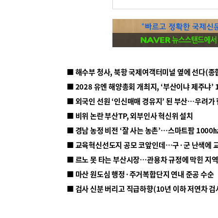
■ 해수부 청사, 북항 국제여객터미널 옆에 선다(종
■ 2028 유엔 해양총회 개최지, ‘부산이냐 제주냐’ 
■ 외국인 선원 ‘인신매매 경유지’ 된 부산…우려가
■ 비위 논란 부산TP, 외부인사 혁신위 설치
■ 르노 못 타는 부산시장…관용차 규정에 막힌 지
■ 마산 원도심 행정·주거복합단지 연내 준공 수순