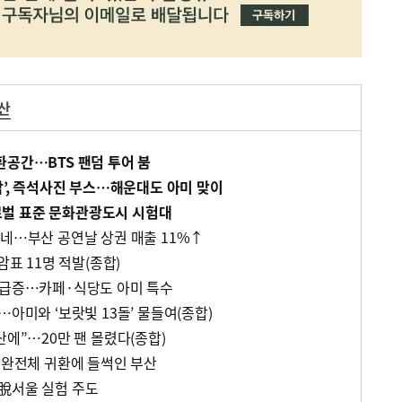
산
환공간…BTS 팬덤 투어 붐
각’, 즉석사진 부스…해운대도 아미 맞이
벌 표준 문화관광도시 시험대
하네…부산 공연날 상권 매출 11%↑
암표 11명 적발(종합)
 급증…카페·식당도 아미 특수
…아미와 ‘보랏빛 13돌’ 물들여(종합)
산에”…20만 팬 몰렸다(종합)
S 완전체 귀환에 들썩인 부산
脫서울 실험 주도