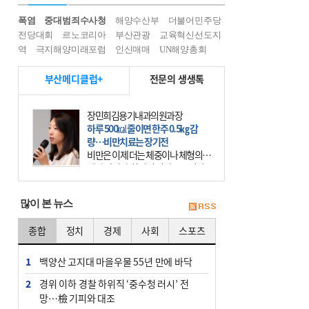
폭염
중대범죄수사청
해양수산부
더불어민주당
전당대회
르노코리아
부산관광
교육혁신선도지
역
극지해양미래포럼
인신매매
UN해양총회
부산메디클럽+
전문의 생생톡
장민희김용기내과의원과장
하루 500㎉ 줄이면 한주 0.5㎏ 감
량…비만치료는 장기전
비만은 이제 더는 체중이나 체형의 문
제가 아니다. 하나의 질병으로 인지
하고 치료와 관리를 해야 한다. 세계
보건기구(WHO)는 이미 1994년 비만
많이 본 뉴스
을 인류의 중요한
종합
정치
경제
사회
스포츠
1
백양산 고지대 마을우물 55년 만에 바닥
2
경위 이하 경찰 하위직 ‘중수청 러시’ 전
망…檢 기피와 대조