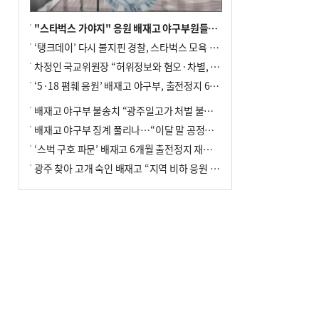
"스타벅스 가야지" 응원 배재고 야구부원들, 학교서 징계 처분
‘탱크데이’ 다시 불지핀 경찰, 스타벅스 모욕 혐의 압수수색
차정인 국교위원장 “허위정보와 혐오·차별, 학교 교실까지 유입"
‘5·18 폄훼 응원’ 배재고 야구부, 출전정지 6개월→1개월 감경
배재고 야구부 불송치 “광주일고가 처벌 불원 의사 표해”
배재고 야구부 징계 풀리나…“이달 말 공정위서 재심의”
‘스벅 구호 파문’ 배재고 6개월 출전정지 재심 신청키로
광주 찾아 고개 숙인 배재고 “지역 비하 응원 잘못”(종합)