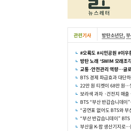
관련
기사
방탄소년단
,
부
#오륙도 #시민공원 #이우
방탄 노래 ‘SWIM 모래조
교통·안전관리 역량…글로
BTS 경제 파급효과 대단
22만 원 티켓이 68만 원…
보라색 과자 ·건전지 매출
BTS “부산 반갑습니데이”
“공연표 없어도 BTS와 부
“부산 반갑습니데이” BT
부산을 K-팝 생산기지로…