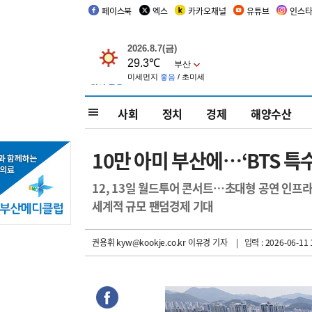
페이스북
엑스
카카오채널
유튜브
인스
사회
정치
경제
해양수산
10만 아미 부산에…‘BTS 특수
12, 13일 월드투어 콘서트…초대형 공연 인프
세계적 규모 팬덤경제 기대
권용휘 kyw@kookje.co.kr 이유경 기자
| 입력 : 2026-06-11 