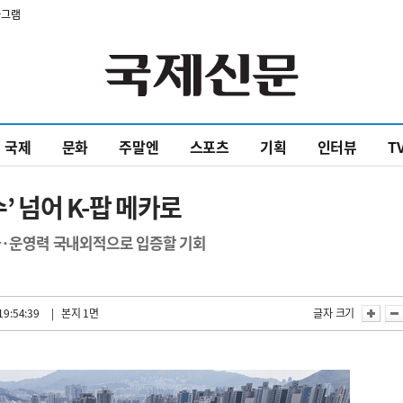
타그램
국제
문화
주말엔
스포츠
기획
인터뷰
T
’ 넘어 K-팝 메카로
라·운영력 국내외적으로 입증할 기회
19:54:39
| 본지 1면
글자 크기