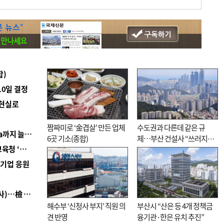
합)
10일 결정
 현실로
짬짜미로 ‘金겹살’ 만든 업체
수도권과 다른데 같은 규
■ 경남 농정 비전 ‘잘 사는 농촌’…스마트팜 1000㏊까지 늘린다
6곳 기소(종합)
제…부산 건설사 “쓰러지기
■ 교육혁신선도지 공모 코앞인데…구·군 난색에 교육청 ‘쩔쩔’
직전”
역기업 응원
■ 검사 신분 버리고 직급하향(10년 이하 저연차 검사)…檢 중수청행 기피
해수부 ‘신청사 부지’ 직원 의
부산시 “산은 등 4개 정책금
견 반영
융기관·한은 유치 추진”