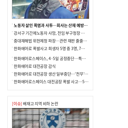
노동자 살인 폭염과 사투…회사는 산재 예방·전기료 절감 전력
강서구 기간제노동자 사망, 전임 부구청장 檢 송치
중대재해법 위헌제청 파장…관련 재판 줄줄이 브레이크
한화에어로 폭발사고 희생자 5명 중 3명, 7일 영면
한화에어로스페이스, 4·5일 공정중단…특별 안전점검
한화에어로 대전공장 감식
한화에어로 대전공장 생산 일부중단…‘천무’ 수출 비상
한화에어로스페이스 대전공장 폭발 사고…5명 사망·2명 부상(종합)
[이슈]
배재고 지역 비하 논란