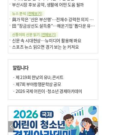
부산시장 후보 공약, 생활에 어떤 도움 될까
뉴스 분석
[전체보기]
與가 막은 ‘산은 부산행’…전재수 강력한 의지 표명 없인 공염불
田 “장금상선도 설득중”…해운기업 ‘톱다운 유치전’ 가속
신통이의 신문 읽기
[전체보기]
신문 속 시대현상…뉴미디어 활용해 봐요
스포츠 뉴스 읽으면 경기 보는 눈 커져요
어떻게 생각하십니까
[전체보기]
구·군 승진 축하화분 관행 없애자니 소상공인 울상
알립니다
3년째 병상에 있는 구의원…의정활동 못해도 월급 그대로
팩트체크
· 제 219회 한낮의 유U; 콘서트
[전체보기]
금정산 반려견 데리고 갈 수 있나…알아보니 ‘국립공원은 출입 불가’
· 제7회 부마항쟁문학상 공모
서울 도림천도 공업용수 활용한다는 사례, 정수 없이 한강물 공급…수질만 공업용수
· 2026 국제 어린이·청소년 경제아카데미
포토에세이
[전체보기]
연꽃 위 개개비
의령 한우산 털중나리
한 손 뉴스
[전체보기]
시민이 개발한 폭염 대응 앱 ‘그늘로’ 길안내 지도 등 인기
골목 맛집 발굴 고메 셀렉션…부산시, 페스티벌 시월 연계