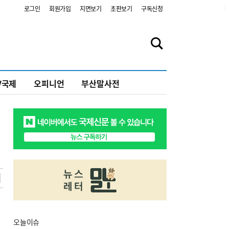
2
로그인
회원가입
지면보기
초판보기
구독신청
V국제
오피니언
부산말사전
오늘
이슈