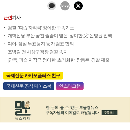
관련
기사
검찰, '피습 자작극' 정이한 구속기소
개혁신당 부산 공천 줄줄이 받은 ‘정이한 父’ 온병원 인맥
여야, 잠실 투표용지 등 재검표 합의
조병길 전 사상구청장 검찰 송치
[단독] 피습 자작극 정이한, 초기화한 ‘깡통폰’ 경찰 제출
국제신문 카카오플러스 친구
국제신문 공식 페이스북
인스타그램