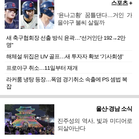
스포츠 +
‘윤나고황’ 꿈틀댄다…거인 가
을야구 불씨 살릴까
새 축구협회장 선출 방식 윤곽…“선거인단 192→2만
명”
해체설 뒤집은 LIV 골프…새 투자자 확보 ‘기사회생’
프로야구 취소…11일부터 재개
라커룸 냉탕 등장…폭염 경기취소 속출에 PS 셈법 복
잡
울산·경남 소식
진주성의 역사, 빛과 미디어로
되살아난다