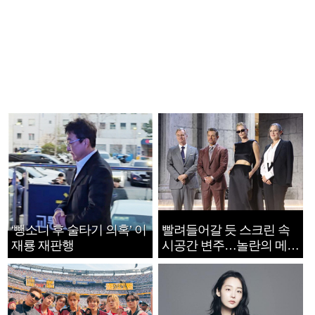
‘뺑소니 후 술타기 의혹’ 이
빨려들어갈 듯 스크린 속
재룡 재판행
시공간 변주…놀란의 메시
지는 ‘전쟁 속죄’