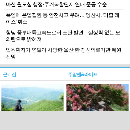
마산 원도심 행정·주거복합단지 연내 준공 수순
폭염에 온열질환 등 안전사고 우려… 양산시, '어필 레
이스' 취소
창녕 중부내륙고속도로서 포탄 발견…살상력 없는 모
의탄으로 밝혀져
입원환자가 연달아 사망한 울산 한 정신의료기관 폐원
전망
근교산
주말엔&라이프
근교산&그너머…상주·문경
폭염보다 더 뜨거워라…100