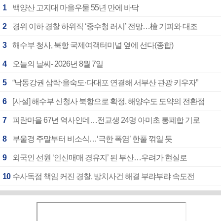
1
백양산 고지대 마을우물 55년 만에 바닥
2
경위 이하 경찰 하위직 ‘중수청 러시’ 전망…檢 기피와 대조
3
해수부 청사, 북항 국제여객터미널 옆에 선다(종합)
4
오늘의 날씨- 2026년 8월 7일
5
“낙동강권 삼락·을숙도·다대포 연결해 서부산 관광 키우자”
6
[사설] 해수부 신청사 북항으로 확정, 해양수도 도약의 전환점
7
피란마을 67년 역사인데…전교생 24명 아미초 통폐합 기로
8
부울경 주말부터 비소식…‘극한 폭염’ 한풀 꺾일 듯
9
외국인 선원 ‘인신매매 경유지’ 된 부산…우려가 현실로
10
수사독점 책임 커진 경찰, 방치사건 해결 부랴부랴 속도전