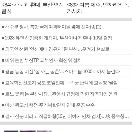
<84> 관문과 환대, 부산 역전
<83> 여름 제주, 벤자리와 독
음식
가시치
■ 해수부 청사, 북항 국제여객터미널 옆에 선다(종합)
■ 2028 유엔 해양총회 개최지, ‘부산이냐 제주냐’ 10일 결정
■ 외국인 선원 ‘인신매매 경유지’ 된 부산…우려가 현실로
■ 비위 논란 부산TP, 외부인사 혁신위 설치
■ 경남 농정 비전 ‘잘 사는 농촌’…스마트팜 1000㏊까지 늘린다
■ 교육혁신선도지 공모 코앞인데…구·군 난색에 교육청 ‘쩔쩔’
■ 르노 못 타는 부산시장…관용차 규정에 막힌 지역기업 응원
■ 마산 원도심 행정·주거복합단지 연내 준공 수순
■ 검사 신분 버리고 직급하향(10년 이하 저연차 검사)…檢 중수청행 기피