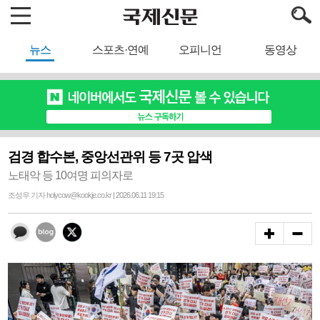
뉴스
스포츠·연예
오피니언
동영상
검경 합수본, 중앙선관위 등 7곳 압색
노태악 등 10여명 피의자로
조성우 기자 holycow@kookje.co.kr | 2026.06.11 19:15