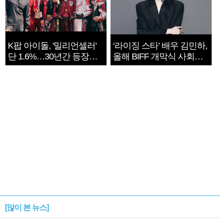
K팝 아이돌, '밀리언셀러'
‘라이징 스타’ 배우 김민하,
단 1.6%…30년간 등장
올해 BIFF 개막식 사회자
1182개팀 전수조사
확정
[많이 본 뉴스]