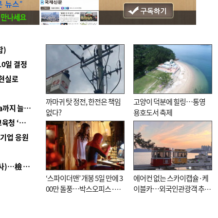
합)
10일 결정
 현실로
까마귀 탓 정전, 한전은 책임
고양이 덕분에 힐링…통영
■ 경남 농정 비전 ‘잘 사는 농촌’…스마트팜 1000㏊까지 늘린다
없다?
용호도서 축제
■ 교육혁신선도지 공모 코앞인데…구·군 난색에 교육청 ‘쩔쩔’
역기업 응원
■ 검사 신분 버리고 직급하향(10년 이하 저연차 검사)…檢 중수청행 기피
‘스파이더맨’ 개봉 5일 만에 3
에어컨 없는 스카이캡슐·케
00만 돌풍…박스오피스·예
이블카…외국인관광객 추억
매율 동시 1위
대신 고역 될라