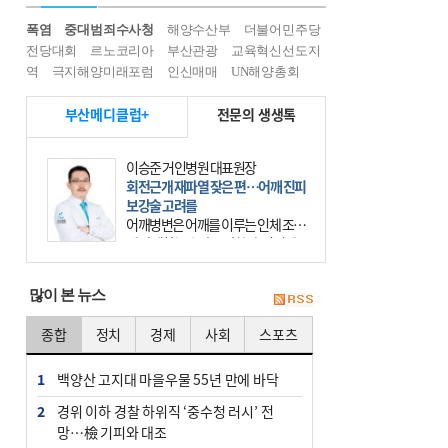
폭염
중대범죄수사청
해양수산부
더불어민주당
전당대회
르노코리아
부산관광
교육혁신선도지
역
극지해양미래포럼
인신매매
UN해양총회
부산메디클럽+
전문의 생생톡
이승준 거인병원 대표원장
회전근개 재파열 잦은 편…어깨 진피
보강술 고려를
어깨병변은 어깨를 이루는 인체 조직
에 발생하는 손상을 말한다. 여기에
는 오십견과 회전근개 증후군, 어깨
의 석회성 힘줄염 등이 있다. 국민건
많이 본 뉴스
강보험에 의하면 어깨병변
종합
정치
경제
사회
스포츠
1
백양산 고지대 마을우물 55년 만에 바닥
2
경위 이하 경찰 하위직 ‘중수청 러시’ 전
망…檢 기피와 대조