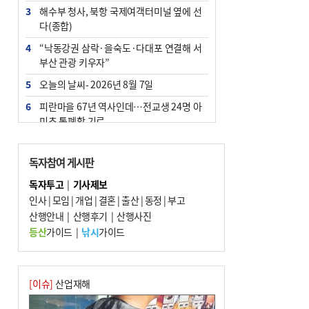
3
해수부 청사, 북항 국제여객터미널 옆에 선
다(종합)
4
“낙동강권 삼락·을숙도·다대포 연결해 서
부산 관광 키우자”
5
오늘의 날씨- 2026년 8월 7일
6
피란마을 67년 역사인데…전교생 24명 아
미초 통폐합 기로
7
[사설] 해수부 신청사 북항으로 확정, 해양
수도 도약의 전환점
독자참여 게시판
8
부울경 주말부터 비소식…‘극한 폭염’ 한풀
독자투고
|
기사제보
꺾일 듯
인사
|
모임
|
개업
|
결혼
|
출산
|
동정
|
부고
9
산행안내
외국인 선원 ‘인신매매 경유지’ 된 부산…
|
산행후기
|
산행사진
우려가 현실로
등산
가이드
|
낚시
가이드
10
르노 못 타는 부산시장…관용차 규정에 막
힌 지역기업 응원
[이슈]
산업재해