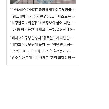
"스타벅스 가야지" 응원 배재고 야구부원들, 학교서 징계 처분
‘탱크데이’ 다시 불지핀 경찰, 스타벅스 모욕 혐의 압수수색
차정인 국교위원장 “허위정보와 혐오·차별, 학교 교실까지 유입"
‘5·18 폄훼 응원’ 배재고 야구부, 출전정지 6개월→1개월 감경
배재고 야구부 불송치 “광주일고가 처벌 불원 의사 표해”
배재고 야구부 징계 풀리나…“이달 말 공정위서 재심의”
‘스벅 구호 파문’ 배재고 6개월 출전정지 재심 신청키로
광주 찾아 고개 숙인 배재고 “지역 비하 응원 잘못”(종합)