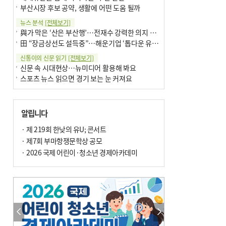
부산시장 후보 공약, 생활에 어떤 도움 될까
뉴스 분석
[전체보기]
與가 막은 ‘산은 부산행’…전재수 강력한 의지 표명 없인 공염불
田 “장금상선도 설득중”…해운기업 ‘톱다운 유치전’ 가속
신통이의 신문 읽기
[전체보기]
신문 속 시대현상…뉴미디어 활용해 봐요
스포츠 뉴스 읽으면 경기 보는 눈 커져요
어떻게 생각하십니까
[전체보기]
구·군 승진 축하화분 관행 없애자니 소상공인 울상
알립니다
3년째 병상에 있는 구의원…의정활동 못해도 월급 그대로
팩트체크
· 제 219회 한낮의 유U; 콘서트
[전체보기]
금정산 반려견 데리고 갈 수 있나…알아보니 ‘국립공원은 출입 불가’
· 제7회 부마항쟁문학상 공모
서울 도림천도 공업용수 활용한다는 사례, 정수 없이 한강물 공급…수질만 공업용수
· 2026 국제 어린이·청소년 경제아카데미
포토에세이
[전체보기]
연꽃 위 개개비
의령 한우산 털중나리
한 손 뉴스
[전체보기]
시민이 개발한 폭염 대응 앱 ‘그늘로’ 길안내 지도 등 인기
골목 맛집 발굴 고메 셀렉션…부산시, 페스티벌 시월 연계