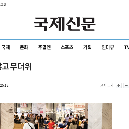
타그램
국제
문화
주말엔
스포츠
기획
인터뷰
T
많고 무더위
25:12
글자 크기