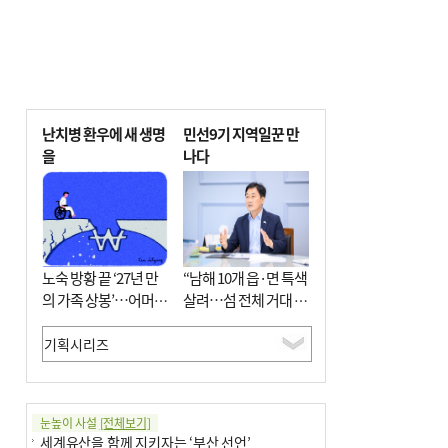
난치병 환우에 새 생명
민선9기 지역일꾼 만
을
나다
노숙 방황 끝 ‘27년 만
“남해 10개 읍·면 특색
의 가족 상봉’…어머니
살려…섬 전체 거대 정
와 행복 꿈꿔
원으로 조성”
눈높이 사설
[전체보기]
세계유산을 함께 지키자는 ‘부산 선언’