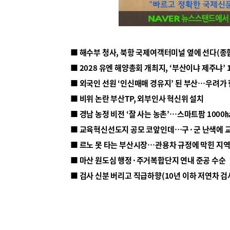
■ 해수부 청사, 북항 국제여객터미널 옆에 선다(종
■ 2028 유엔 해양총회 개최지, ‘부산이냐 제주냐’ 
■ 외국인 선원 ‘인신매매 경유지’ 된 부산…우려가
■ 비위 논란 부산TP, 외부인사 혁신위 설치
■ 르노 못 타는 부산시장…관용차 규정에 막힌 지
■ 마산 원도심 행정·주거복합단지 연내 준공 수순