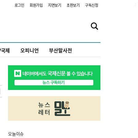
2
로그인
회원가입
지면보기
초판보기
구독신청
V국제
오피니언
부산말사전
오늘
이슈