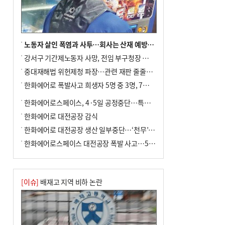
노동자 살인 폭염과 사투…회사는 산재 예방·전기료 절감 전력
강서구 기간제노동자 사망, 전임 부구청장 檢 송치
중대재해법 위헌제청 파장…관련 재판 줄줄이 브레이크
한화에어로 폭발사고 희생자 5명 중 3명, 7일 영면
한화에어로스페이스, 4·5일 공정중단…특별 안전점검
한화에어로 대전공장 감식
한화에어로 대전공장 생산 일부중단…‘천무’ 수출 비상
한화에어로스페이스 대전공장 폭발 사고…5명 사망·2명 부상(종합)
[이슈]
배재고 지역 비하 논란