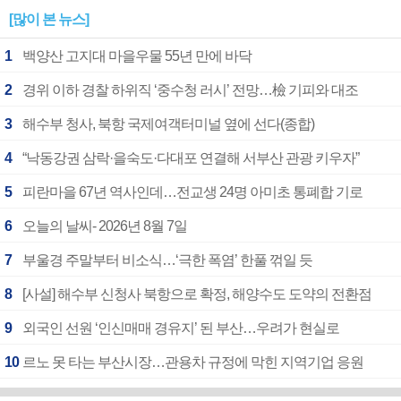
[많이 본 뉴스]
1
백양산 고지대 마을우물 55년 만에 바닥
2
경위 이하 경찰 하위직 ‘중수청 러시’ 전망…檢 기피와 대조
3
해수부 청사, 북항 국제여객터미널 옆에 선다(종합)
4
“낙동강권 삼락·을숙도·다대포 연결해 서부산 관광 키우자”
5
피란마을 67년 역사인데…전교생 24명 아미초 통폐합 기로
6
오늘의 날씨- 2026년 8월 7일
7
부울경 주말부터 비소식…‘극한 폭염’ 한풀 꺾일 듯
8
[사설] 해수부 신청사 북항으로 확정, 해양수도 도약의 전환점
9
외국인 선원 ‘인신매매 경유지’ 된 부산…우려가 현실로
10
르노 못 타는 부산시장…관용차 규정에 막힌 지역기업 응원