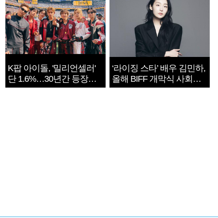
K팝 아이돌, '밀리언셀러'
‘라이징 스타’ 배우 김민하,
단 1.6%…30년간 등장
올해 BIFF 개막식 사회자
1182개팀 전수조사
확정