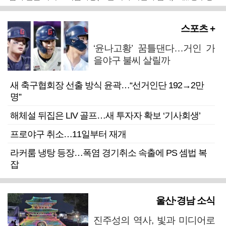
스포츠 +
‘윤나고황’ 꿈틀댄다…거인 가
을야구 불씨 살릴까
새 축구협회장 선출 방식 윤곽…“선거인단 192→2만
명”
해체설 뒤집은 LIV 골프…새 투자자 확보 ‘기사회생’
프로야구 취소…11일부터 재개
라커룸 냉탕 등장…폭염 경기취소 속출에 PS 셈법 복
잡
울산·경남 소식
진주성의 역사, 빛과 미디어로