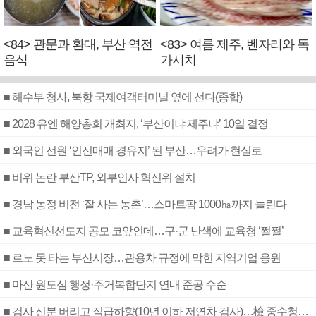
<84> 관문과 환대, 부산 역전
<83> 여름 제주, 벤자리와 독
음식
가시치
■ 해수부 청사, 북항 국제여객터미널 옆에 선다(종합)
■ 2028 유엔 해양총회 개최지, ‘부산이냐 제주냐’ 10일 결정
■ 외국인 선원 ‘인신매매 경유지’ 된 부산…우려가 현실로
■ 비위 논란 부산TP, 외부인사 혁신위 설치
■ 경남 농정 비전 ‘잘 사는 농촌’…스마트팜 1000㏊까지 늘린다
■ 교육혁신선도지 공모 코앞인데…구·군 난색에 교육청 ‘쩔쩔’
■ 르노 못 타는 부산시장…관용차 규정에 막힌 지역기업 응원
■ 마산 원도심 행정·주거복합단지 연내 준공 수순
■ 검사 신분 버리고 직급하향(10년 이하 저연차 검사)…檢 중수청행 기피