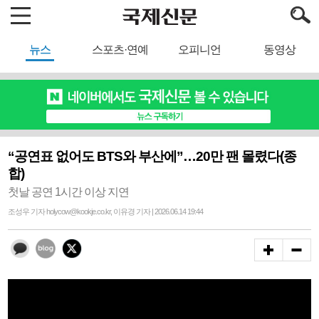
뉴스
스포츠·연예
오피니언
동영상
“공연표 없어도 BTS와 부산에”…20만 팬 몰렸다(종
합)
첫날 공연 1시간 이상 지연
조성우 기자 holycow@kookje.co.kr, 이유경 기자 | 2026.06.14 19:44