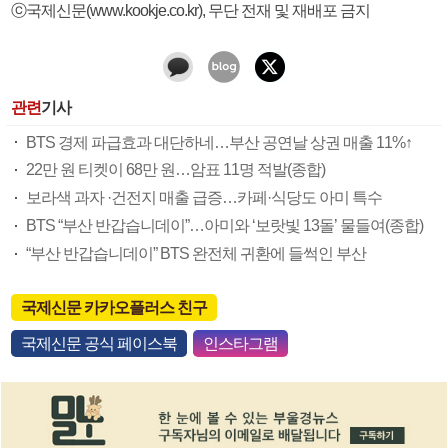
ⓒ국제신문(www.kookje.co.kr), 무단 전재 및 재배포 금지
관련
기사
BTS 경제 파급효과 대단하네…부산 공연날 상권 매출 11%↑
22만 원 티켓이 68만 원…암표 11명 적발(종합)
보라색 과자 ·건전지 매출 급증…카페·식당도 아미 특수
BTS “부산 반갑습니데이”…아미와 ‘보랏빛 13돌’ 물들여(종합)
“부산 반갑습니데이” BTS 완전체 귀환에 들썩인 부산
국제신문 카카오플러스 친구
국제신문 공식 페이스북
인스타그램