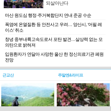
되살아난다
마산 원도심 행정·주거복합단지 연내 준공 수순
폭염에 온열질환 등 안전사고 우려… 양산시, '어필 레
이스' 취소
창녕 중부내륙고속도로서 포탄 발견…살상력 없는 모
의탄으로 밝혀져
입원환자가 연달아 사망한 울산 한 정신의료기관 폐원
전망
근교산
주말엔&라이프