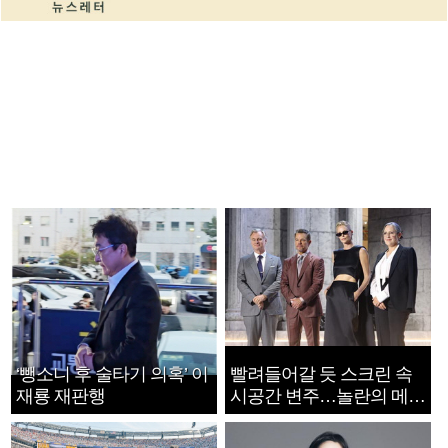
‘뺑소니 후 술타기 의혹’ 이
빨려들어갈 듯 스크린 속
재룡 재판행
시공간 변주…놀란의 메시
지는 ‘전쟁 속죄’