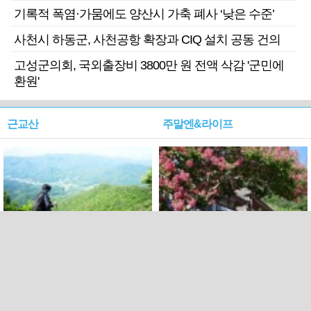
기록적 폭염·가뭄에도 양산시 가축 폐사 ‘낮은 수준’
사천시 하동군, 사천공항 확장과 CIQ 설치 공동 건의
고성군의회, 국외출장비 3800만 원 전액 삭감 '군민에
환원'
근교산
주말엔&라이프
근교산&그너머…상주·문경
폭염보다 더 뜨거워라…100
청화산~시루봉
일을 붉게 불태울 ‘선비정신’
피었네