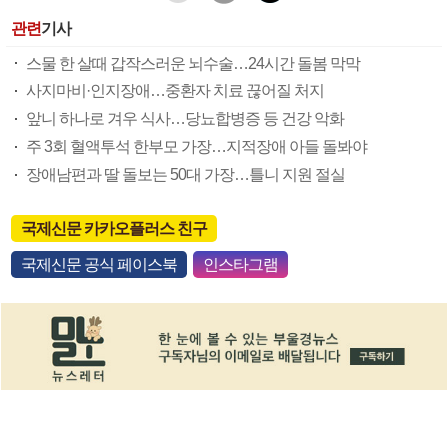
관련
기사
스물 한 살때 갑작스러운 뇌수술…24시간 돌봄 막막
사지마비·인지장애…중환자 치료 끊어질 처지
앞니 하나로 겨우 식사…당뇨합병증 등 건강 악화
주 3회 혈액투석 한부모 가장…지적장애 아들 돌봐야
장애남편과 딸 돌보는 50대 가장…틀니 지원 절실
국제신문 카카오플러스 친구
국제신문 공식 페이스북
인스타그램