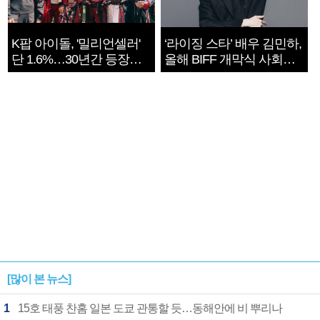
K팝 아이돌, '밀리언셀러'
‘라이징 스타’ 배우 김민하,
단 1.6%…30년간 등장
올해 BIFF 개막식 사회자
1182개팀 전수조사
확정
[많이 본 뉴스]
1
15호 태풍 찬홈 일본 도쿄 관통할 듯…동해안에 비 뿌리나