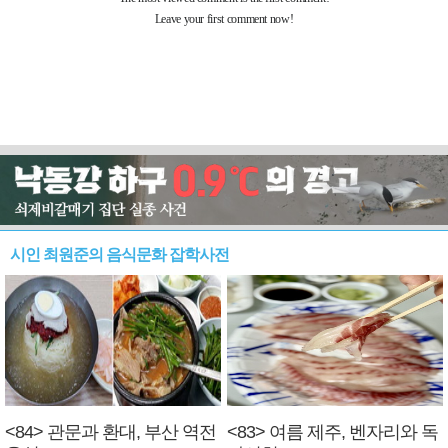
시인 최원준의 음식문화 잡학사전
<84> 관문과 환대, 부산 역전
<83> 여름 제주, 벤자리와 독