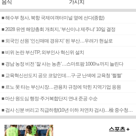
음식
가시치
■ 해수부 청사, 북항 국제여객터미널 옆에 선다(종합)
■ 2028 유엔 해양총회 개최지, ‘부산이냐 제주냐’ 10일 결정
■ 외국인 선원 ‘인신매매 경유지’ 된 부산…우려가 현실로
■ 비위 논란 부산TP, 외부인사 혁신위 설치
■ 경남 농정 비전 ‘잘 사는 농촌’…스마트팜 1000㏊까지 늘린다
■ 교육혁신선도지 공모 코앞인데…구·군 난색에 교육청 ‘쩔쩔’
■ 르노 못 타는 부산시장…관용차 규정에 막힌 지역기업 응원
■ 마산 원도심 행정·주거복합단지 연내 준공 수순
■ 검사 신분 버리고 직급하향(10년 이하 저연차 검사)…檢 중수청행 기피
스포츠 +