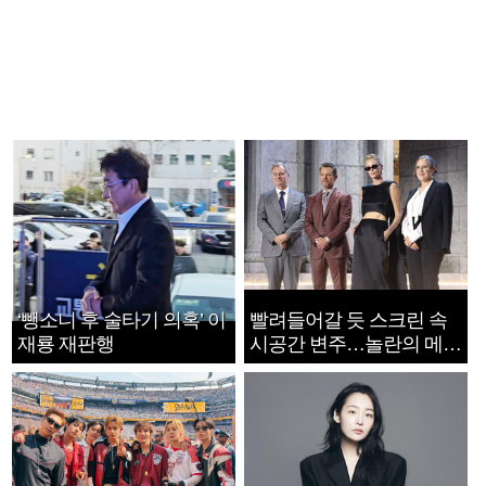
‘뺑소니 후 술타기 의혹’ 이
빨려들어갈 듯 스크린 속
재룡 재판행
시공간 변주…놀란의 메시
지는 ‘전쟁 속죄’