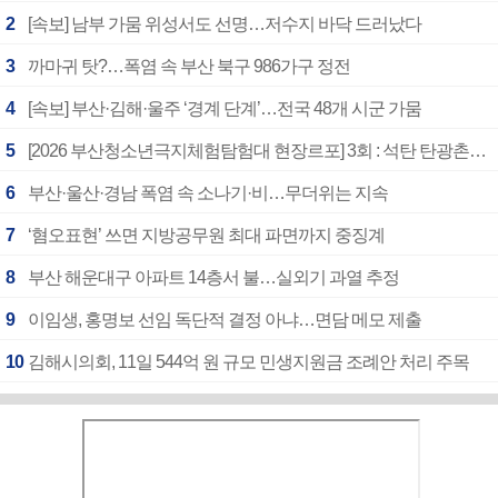
2
[속보] 남부 가뭄 위성서도 선명…저수지 바닥 드러났다
3
까마귀 탓?…폭염 속 부산 북구 986가구 정전
4
[속보] 부산·김해·울주 ‘경계 단계’…전국 48개 시군 가뭄
5
[2026 부산청소년극지체험탐험대 현장르포] 3회 : 석탄 탄광촌에서 북극 연구의 중심지로
6
부산·울산·경남 폭염 속 소나기·비…무더위는 지속
7
‘혐오표현’ 쓰면 지방공무원 최대 파면까지 중징계
8
부산 해운대구 아파트 14층서 불…실외기 과열 추정
9
이임생, 홍명보 선임 독단적 결정 아냐…면담 메모 제출
10
김해시의회, 11일 544억 원 규모 민생지원금 조례안 처리 주목