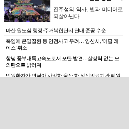
진주성의 역사, 빛과 미디어로
되살아난다
마산 원도심 행정·주거복합단지 연내 준공 수순
폭염에 온열질환 등 안전사고 우려… 양산시, '어필 레
이스' 취소
창녕 중부내륙고속도로서 포탄 발견…살상력 없는 모
의탄으로 밝혀져
입원환자가 연달아 사망한 울산 한 정신의료기관 폐원
전망
근교산
주말엔&라이프