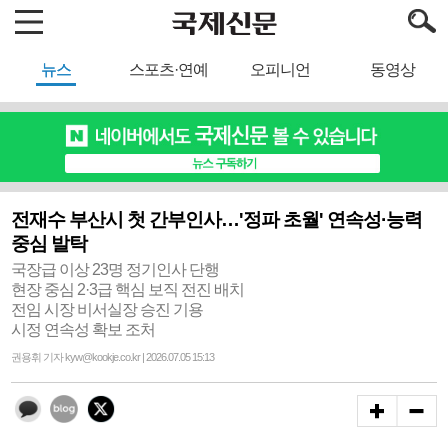
뉴스
스포츠·연예
오피니언
동영상
전재수 부산시 첫 간부인사…'정파 초월' 연속성·능력
중심 발탁
국장급 이상 23명 정기인사 단행
현장 중심 2·3급 핵심 보직 전진 배치
전임 시장 비서실장 승진 기용
시정 연속성 확보 조처
권용휘 기자 kyw@kookje.co.kr | 2026.07.05 15:13