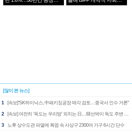
단 1.6%…30년간 등장
올해 BIFF 개막식 사회자
1182개팀 전수조사
확정
[많이 본 뉴스]
1
[속보]“SK하이닉스, 中패키징공장 매각 검토…중국서 인수 거론”
2
[속보] 여전히 ‘독도는 우리땅’ 외치는 日…韓선박이 독도 주변 해양조사 활동하자 반발
3
노후 상수도관 파열에 폭염 속 사상구 2300여 가구 6시간 단수