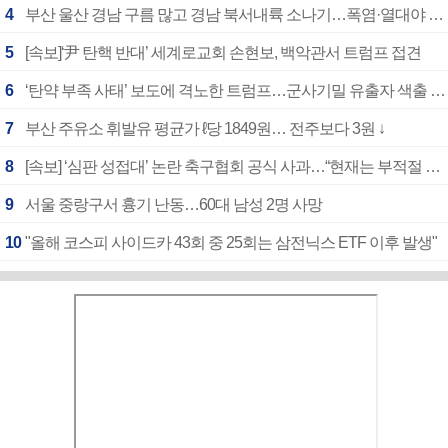
4
부산 울산 경남 구름 많고 경남 북서내륙 소나기…폭염·열대야 계속
5
[속보]‘尹 탄핵 반대’ 세계로교회 손현보, 백악관서 트럼프 접견
6
‘탄약 부족 사태’ 보도에 격노한 트럼프…군사기밀 유출자 색출 지시
7
부산 주유소 휘발유 평균가 ℓ당 1849원… 전주보다 3원 ↓
8
[속보] ‘심판 성접대’ 논란 축구협회 공식 사과…“현재는 부적절 행위 없어”
9
서울 중랑구서 흉기 난동…60대 남성 2명 사망
10
"올해 코스피 사이드카 43회 중 25회는 삼전닉스 ETF 이후 발생"