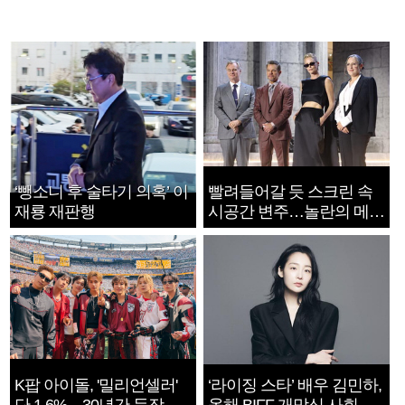
‘뺑소니 후 술타기 의혹’ 이
빨려들어갈 듯 스크린 속
재룡 재판행
시공간 변주…놀란의 메시
지는 ‘전쟁 속죄’
K팝 아이돌, '밀리언셀러'
‘라이징 스타’ 배우 김민하,