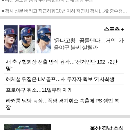
■ 검사 신분 버리고 직급하향(10년 이하 저연차 검사)…檢 중수청행 기피
스포츠 +
‘윤나고황’ 꿈틀댄다…거인 가
을야구 불씨 살릴까
새 축구협회장 선출 방식 윤곽…“선거인단 192→2만
명”
해체설 뒤집은 LIV 골프…새 투자자 확보 ‘기사회생’
프로야구 취소…11일부터 재개
라커룸 냉탕 등장…폭염 경기취소 속출에 PS 셈법 복
잡
울산·경남 소식