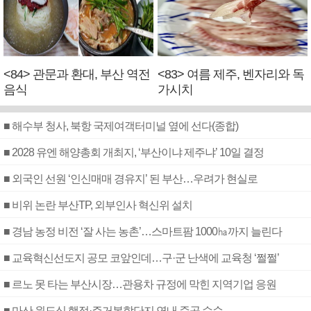
<84> 관문과 환대, 부산 역전
<83> 여름 제주, 벤자리와 독
음식
가시치
■ 해수부 청사, 북항 국제여객터미널 옆에 선다(종합)
■ 2028 유엔 해양총회 개최지, ‘부산이냐 제주냐’ 10일 결정
■ 외국인 선원 ‘인신매매 경유지’ 된 부산…우려가 현실로
■ 비위 논란 부산TP, 외부인사 혁신위 설치
■ 경남 농정 비전 ‘잘 사는 농촌’…스마트팜 1000㏊까지 늘린다
■ 교육혁신선도지 공모 코앞인데…구·군 난색에 교육청 ‘쩔쩔’
■ 르노 못 타는 부산시장…관용차 규정에 막힌 지역기업 응원
■ 마산 원도심 행정·주거복합단지 연내 준공 수순