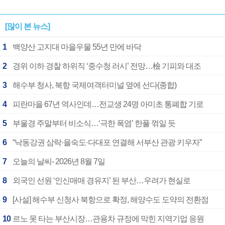
[많이 본 뉴스]
1
백양산 고지대 마을우물 55년 만에 바닥
2
경위 이하 경찰 하위직 ‘중수청 러시’ 전망…檢 기피와 대조
3
해수부 청사, 북항 국제여객터미널 옆에 선다(종합)
4
피란마을 67년 역사인데…전교생 24명 아미초 통폐합 기로
5
부울경 주말부터 비소식…‘극한 폭염’ 한풀 꺾일 듯
6
“낙동강권 삼락·을숙도·다대포 연결해 서부산 관광 키우자”
7
오늘의 날씨- 2026년 8월 7일
8
외국인 선원 ‘인신매매 경유지’ 된 부산…우려가 현실로
9
[사설] 해수부 신청사 북항으로 확정, 해양수도 도약의 전환점
10
르노 못 타는 부산시장…관용차 규정에 막힌 지역기업 응원