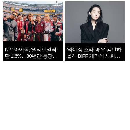
지는 ‘전쟁 속죄’
K팝 아이돌, '밀리언셀러'
‘라이징 스타’ 배우 김민하,
단 1.6%…30년간 등장
올해 BIFF 개막식 사회자
1182개팀 전수조사
확정