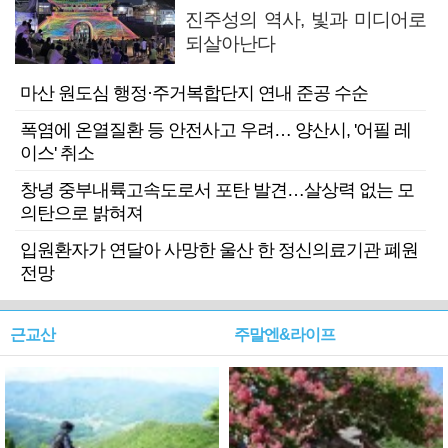
진주성의 역사, 빛과 미디어로
되살아난다
마산 원도심 행정·주거복합단지 연내 준공 수순
폭염에 온열질환 등 안전사고 우려… 양산시, '어필 레
이스' 취소
창녕 중부내륙고속도로서 포탄 발견…살상력 없는 모
의탄으로 밝혀져
입원환자가 연달아 사망한 울산 한 정신의료기관 폐원
전망
근교산
주말엔&라이프