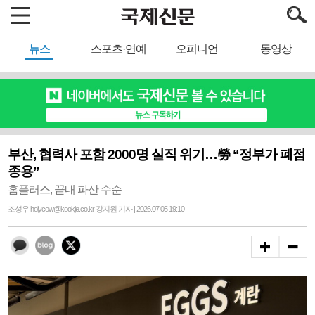
뉴스
스포츠·연예
오피니언
동영상
부산, 협력사 포함 2000명 실직 위기…勞 “정부가 폐점
종용”
홈플러스, 끝내 파산 수순
조성우 holycow@kookje.co.kr 강지원 기자 | 2026.07.05 19:10