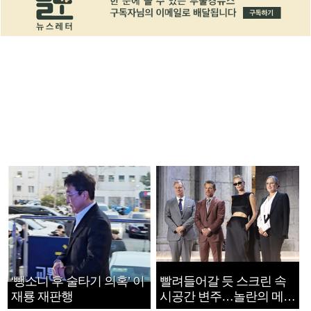
‘뺑소니 후 술타기 의혹’ 이
빨려들어갈 듯 스크린 속
재룡 재판행
시공간 변주…놀란의 메시