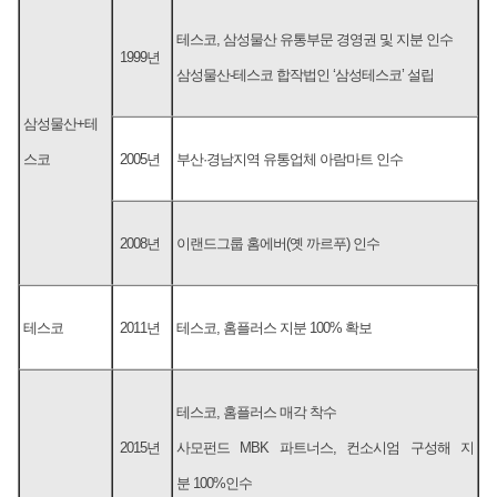
테스코, 삼성물산 유통부문 경영권 및 지분 인수
1999년
삼성물산-테스코 합작법인 ‘삼성테스코’ 설립
삼성물산+테
스코
2005년
부산·경남지역 유통업체 아람마트 인수
2008년
이랜드그룹 홈에버(옛 까르푸) 인수
테스코
2011년
테스코, 홈플러스 지분 100% 확보
테스코, 홈플러스 매각 착수
2015년
사모펀드 MBK 파트너스, 컨소시엄 구성해 지
분 100%인수