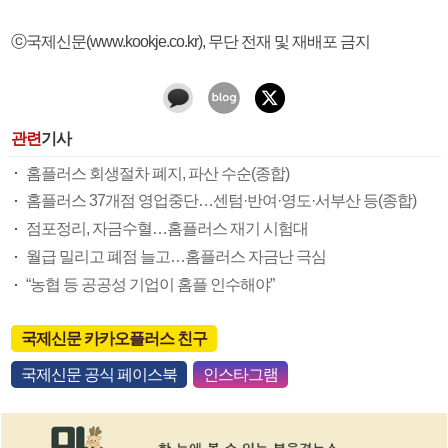
ⓒ국제신문(www.kookje.co.kr), 무단 전재 및 재배포 금지
관련
기사
홈플러스 회생절차 폐지, 파산 수순(종합)
홈플러스 37개점 영업중단…센텀·반여·영도·서부산 등(종합)
점포정리, 자금수혈…홈플러스 재기 시험대
월급 밀리고 폐점 늘고…홈플러스 자금난 극심
“농협 등 공공성 기업이 홈플 인수해야”
국제신문 카카오플러스 친구
국제신문 공식 페이스북
인스타그램