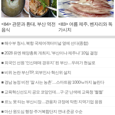
<84> 관문과 환대, 부산 역전
<83> 여름 제주, 벤자리와 독
음식
가시치
■ 해수부 청사, 북항 국제여객터미널 옆에 선다(종합)
■ 2028 유엔 해양총회 개최지, ‘부산이냐 제주냐’ 10일 결정
■ 외국인 선원 ‘인신매매 경유지’ 된 부산…우려가 현실로
■ 비위 논란 부산TP, 외부인사 혁신위 설치
■ 경남 농정 비전 ‘잘 사는 농촌’…스마트팜 1000㏊까지 늘린다
■ 교육혁신선도지 공모 코앞인데…구·군 난색에 교육청 ‘쩔쩔’
■ 르노 못 타는 부산시장…관용차 규정에 막힌 지역기업 응원
■ 마산 원도심 행정·주거복합단지 연내 준공 수순