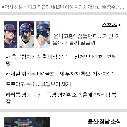
■ 검사 신분 버리고 직급하향(10년 이하 저연차 검사)…檢 중수청행 기피
스포츠 +
‘윤나고황’ 꿈틀댄다…거인 가
을야구 불씨 살릴까
새 축구협회장 선출 방식 윤곽…“선거인단 192→2만
명”
해체설 뒤집은 LIV 골프…새 투자자 확보 ‘기사회생’
프로야구 취소…11일부터 재개
라커룸 냉탕 등장…폭염 경기취소 속출에 PS 셈법 복
잡
울산·경남 소식