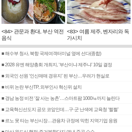
<84> 관문과 환대, 부산 역전
<83> 여름 제주, 벤자리와 독
음식
가시치
■ 해수부 청사, 북항 국제여객터미널 옆에 선다(종합)
■ 2028 유엔 해양총회 개최지, ‘부산이냐 제주냐’ 10일 결정
■ 외국인 선원 ‘인신매매 경유지’ 된 부산…우려가 현실로
■ 비위 논란 부산TP, 외부인사 혁신위 설치
■ 경남 농정 비전 ‘잘 사는 농촌’…스마트팜 1000㏊까지 늘린다
■ 교육혁신선도지 공모 코앞인데…구·군 난색에 교육청 ‘쩔쩔’
■ 르노 못 타는 부산시장…관용차 규정에 막힌 지역기업 응원
■ 마산 원도심 행정·주거복합단지 연내 준공 수순