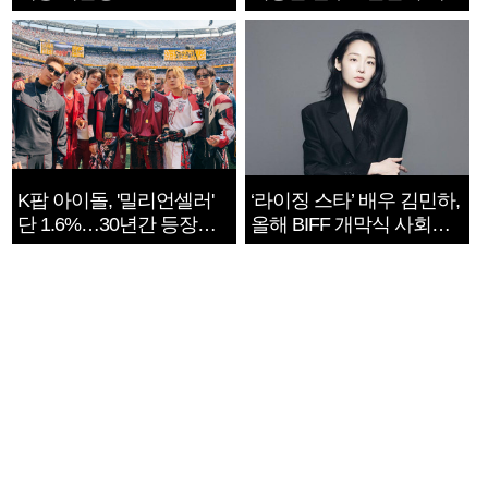
지는 ‘전쟁 속죄’
K팝 아이돌, '밀리언셀러'
‘라이징 스타’ 배우 김민하,
단 1.6%…30년간 등장
올해 BIFF 개막식 사회자
1182개팀 전수조사
확정