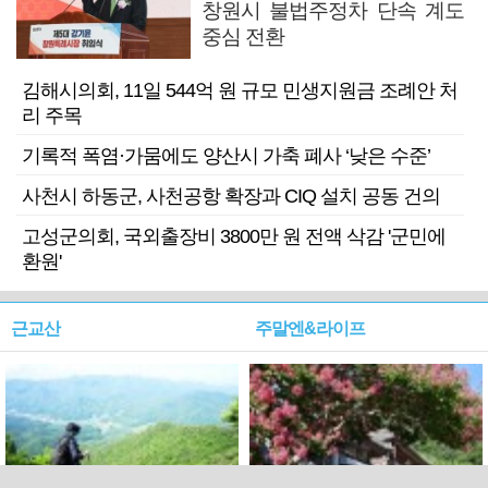
창원시 불법주정차 단속 계도
중심 전환
김해시의회, 11일 544억 원 규모 민생지원금 조례안 처
리 주목
기록적 폭염·가뭄에도 양산시 가축 폐사 ‘낮은 수준’
사천시 하동군, 사천공항 확장과 CIQ 설치 공동 건의
고성군의회, 국외출장비 3800만 원 전액 삭감 '군민에
환원'
근교산
주말엔&라이프