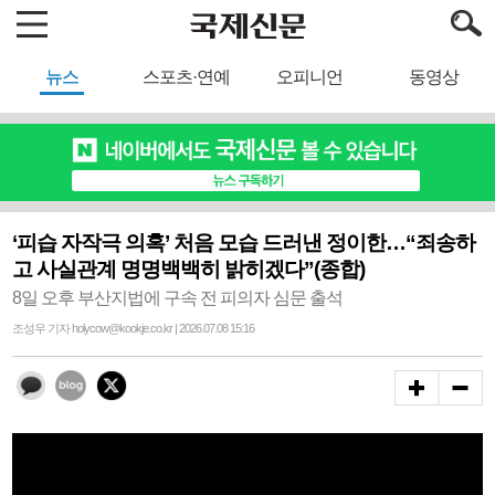
뉴스
스포츠·연예
오피니언
동영상
‘피습 자작극 의혹’ 처음 모습 드러낸 정이한…“죄송하
고 사실관계 명명백백히 밝히겠다”(종합)
8일 오후 부산지법에 구속 전 피의자 심문 출석
조성우 기자 holycow@kookje.co.kr | 2026.07.08 15:16