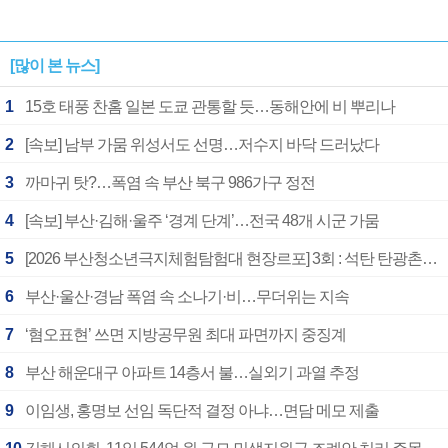
[많이 본 뉴스]
1
15호 태풍 찬홈 일본 도쿄 관통할 듯…동해안에 비 뿌리나
2
[속보] 남부 가뭄 위성서도 선명…저수지 바닥 드러났다
3
까마귀 탓?…폭염 속 부산 북구 986가구 정전
4
[속보] 부산·김해·울주 ‘경계 단계’…전국 48개 시군 가뭄
5
[2026 부산청소년극지체험탐험대 현장르포] 3회 : 석탄 탄광촌에서 북극 연구의 중심지로
6
부산·울산·경남 폭염 속 소나기·비…무더위는 지속
7
‘혐오표현’ 쓰면 지방공무원 최대 파면까지 중징계
8
부산 해운대구 아파트 14층서 불…실외기 과열 추정
9
이임생, 홍명보 선임 독단적 결정 아냐…면담 메모 제출