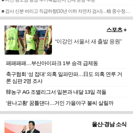
■ 검사 신분 버리고 직급하향(10년 이하 저연차 검사)…檢 중수청행 기피
스포츠 +
“이강인 서울서 새 출발 응원”
패패패패…부산아이파크 1부 승격 급제동
축구협회 ‘성 접대’ 의혹 일파만파…日도 의혹 연루 거
론 심판 2명 조사
韓농구 AG 조별리그서 일본과 내달 13일 격돌
‘윤나고황’ 꿈틀댄다…거인 가을야구 불씨 살릴까
울산·경남 소식