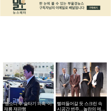
‘뺑소니 후 술타기 의혹’ 이
빨려들어갈 듯 스크린 속
재룡 재판행
시공간 변주…놀란의 메시