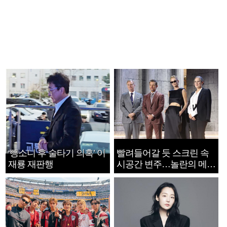
‘뺑소니 후 술타기 의혹’ 이
빨려들어갈 듯 스크린 속
재룡 재판행
시공간 변주…놀란의 메시
지는 ‘전쟁 속죄’