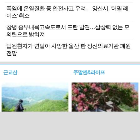
폭염에 온열질환 등 안전사고 우려… 양산시, '어필 레
이스' 취소
창녕 중부내륙고속도로서 포탄 발견…살상력 없는 모
의탄으로 밝혀져
입원환자가 연달아 사망한 울산 한 정신의료기관 폐원
전망
근교산
주말엔&라이프
근교산&그너머…상주·문경
폭염보다 더 뜨거워라…100
청화산~시루봉
일을 붉게 불태울 ‘선비정신’