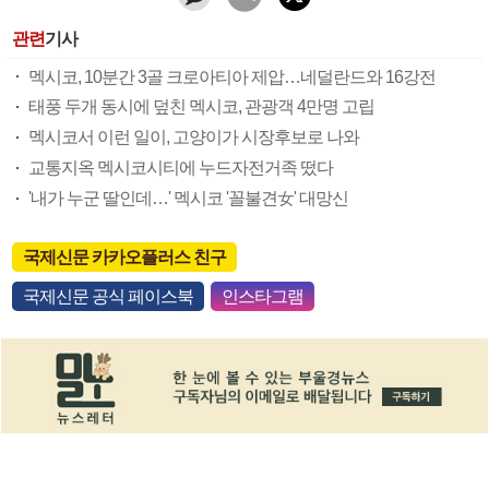
관련
기사
멕시코, 10분간 3골 크로아티아 제압…네덜란드와 16강전
태풍 두개 동시에 덮친 멕시코, 관광객 4만명 고립
멕시코서 이런 일이, 고양이가 시장후보로 나와
교통지옥 멕시코시티에 누드자전거족 떴다
'내가 누군 딸인데…' 멕시코 '꼴불견女' 대망신
국제신문 카카오플러스 친구
국제신문 공식 페이스북
인스타그램