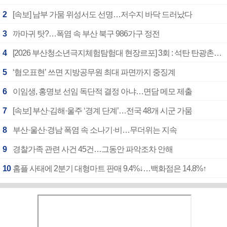
2
[속보] 남부 가뭄 위성서도 선명…저수지 바닥 드러났다
3
까마귀 탓?…폭염 속 부산 북구 986가구 정전
4
[2026 부산청소년극지체험탐험대 현장르포] 3회 : 석탄 탄광촌에서 북극 연구의 중심지로
5
‘혐오표현’ 쓰면 지방공무원 최대 파면까지 중징계
6
이임생, 홍명보 선임 독단적 결정 아냐…면담 메모 제출
7
[속보] 부산·김해·울주 ‘경계 단계’…전국 48개 시군 가뭄
8
부산·울산·경남 폭염 속 소나기·비…무더위는 지속
9
경찰가족 관련 사건 45건…그동안 파악조차 안해
10
홈플 사태에 2분기 대형마트 판매 9.4%↓…백화점은 14.8%↑