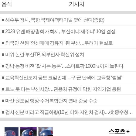
음식
가시치
■ 해수부 청사, 북항 국제여객터미널 옆에 선다(종합)
■ 2028 유엔 해양총회 개최지, ‘부산이냐 제주냐’ 10일 결정
■ 외국인 선원 ‘인신매매 경유지’ 된 부산…우려가 현실로
■ 비위 논란 부산TP, 외부인사 혁신위 설치
■ 경남 농정 비전 ‘잘 사는 농촌’…스마트팜 1000㏊까지 늘린다
■ 교육혁신선도지 공모 코앞인데…구·군 난색에 교육청 ‘쩔쩔’
■ 르노 못 타는 부산시장…관용차 규정에 막힌 지역기업 응원
■ 마산 원도심 행정·주거복합단지 연내 준공 수순
■ 검사 신분 버리고 직급하향(10년 이하 저연차 검사)…檢 중수청행 기피
스포츠 +