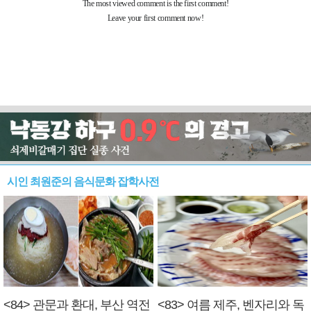
시인 최원준의 음식문화 잡학사전
<84> 관문과 환대, 부산 역전
<83> 여름 제주, 벤자리와 독