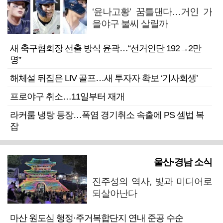
‘윤나고황’ 꿈틀댄다…거인 가
을야구 불씨 살릴까
새 축구협회장 선출 방식 윤곽…“선거인단 192→2만
명”
해체설 뒤집은 LIV 골프…새 투자자 확보 ‘기사회생’
프로야구 취소…11일부터 재개
라커룸 냉탕 등장…폭염 경기취소 속출에 PS 셈법 복
잡
울산·경남 소식
진주성의 역사, 빛과 미디어로
되살아난다
마산 원도심 행정·주거복합단지 연내 준공 수순