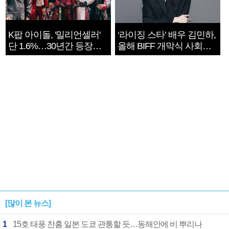
K팝 아이돌, '밀리언셀러'
‘라이징 스타’ 배우 김민하,
단 1.6%…30년간 등장
올해 BIFF 개막식 사회자
1182개팀 전수조사
확정
[많이 본 뉴스]
1
15호 태풍 찬홈 일본 도쿄 관통할 듯…동해안에 비 뿌리나