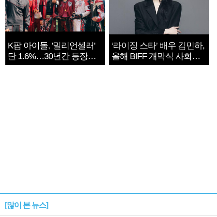
K팝 아이돌, '밀리언셀러'
‘라이징 스타’ 배우 김민하,
단 1.6%…30년간 등장
올해 BIFF 개막식 사회자
1182개팀 전수조사
확정
[많이 본 뉴스]