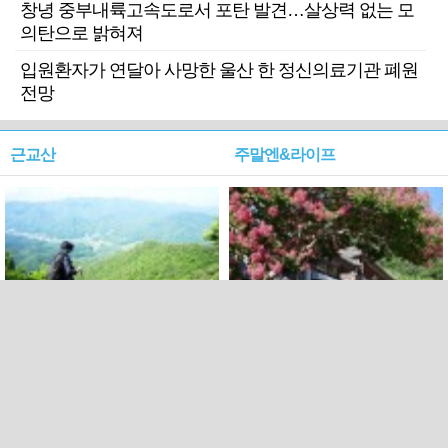
창녕 중부내륙고속도로서 포탄 발견…살상력 없는 모
의탄으로 밝혀져
입원환자가 연달아 사망한 울산 한 정신의료기관 폐원
전망
근교산
주말엔&라이프
근교산&그너머…상주·문경
폭염보다 더 뜨거워라…100
청화산~시루봉
일을 붉게 불태울 ‘선비정신’
피었네
PC버전
엑스
페이스북