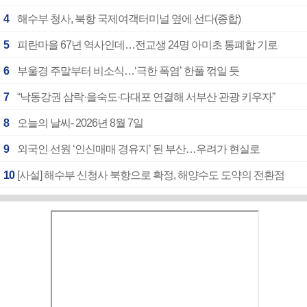
4
해수부 청사, 북항 국제여객터미널 옆에 선다(종합)
5
피란마을 67년 역사인데…전교생 24명 아미초 통폐합 기로
6
부울경 주말부터 비소식…‘극한 폭염’ 한풀 꺾일 듯
7
“낙동강권 삼락·을숙도·다대포 연결해 서부산 관광 키우자”
8
오늘의 날씨- 2026년 8월 7일
9
외국인 선원 ‘인신매매 경유지’ 된 부산…우려가 현실로
10
[사설] 해수부 신청사 북항으로 확정, 해양수도 도약의 전환점