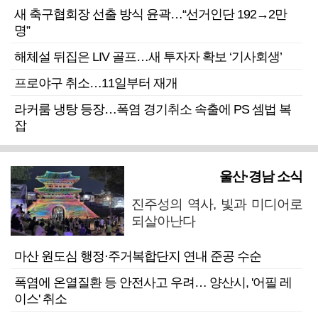
새 축구협회장 선출 방식 윤곽…“선거인단 192→2만
명”
해체설 뒤집은 LIV 골프…새 투자자 확보 ‘기사회생’
프로야구 취소…11일부터 재개
라커룸 냉탕 등장…폭염 경기취소 속출에 PS 셈법 복
잡
울산·경남 소식
진주성의 역사, 빛과 미디어로
되살아난다
마산 원도심 행정·주거복합단지 연내 준공 수순
폭염에 온열질환 등 안전사고 우려… 양산시, '어필 레
이스' 취소