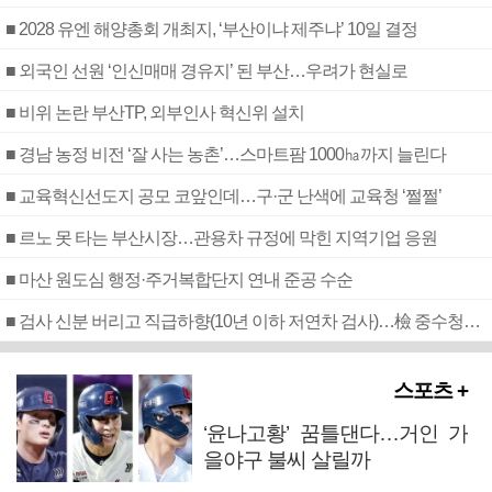
■ 2028 유엔 해양총회 개최지, ‘부산이냐 제주냐’ 10일 결정
■ 외국인 선원 ‘인신매매 경유지’ 된 부산…우려가 현실로
■ 비위 논란 부산TP, 외부인사 혁신위 설치
■ 경남 농정 비전 ‘잘 사는 농촌’…스마트팜 1000㏊까지 늘린다
■ 교육혁신선도지 공모 코앞인데…구·군 난색에 교육청 ‘쩔쩔’
■ 르노 못 타는 부산시장…관용차 규정에 막힌 지역기업 응원
■ 마산 원도심 행정·주거복합단지 연내 준공 수순
■ 검사 신분 버리고 직급하향(10년 이하 저연차 검사)…檢 중수청행 기피
스포츠 +
‘윤나고황’ 꿈틀댄다…거인 가
을야구 불씨 살릴까