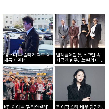
‘뺑소니 후 술타기 의혹’ 이
빨려들어갈 듯 스크린 속
재룡 재판행
시공간 변주…놀란의 메시
지는 ‘전쟁 속죄’
K팝 아이돌, '밀리언셀러'
‘라이징 스타’ 배우 김민하,