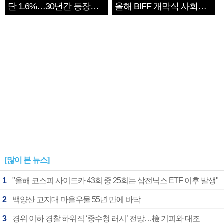
단 1.6%…30년간 등장
올해 BIFF 개막식 사회자
1182개팀 전수조사
확정
[많이 본 뉴스]
1
"올해 코스피 사이드카 43회 중 25회는 삼전닉스 ETF 이후 발생"
2
백양산 고지대 마을우물 55년 만에 바닥
3
경위 이하 경찰 하위직 ‘중수청 러시’ 전망…檢 기피와 대조