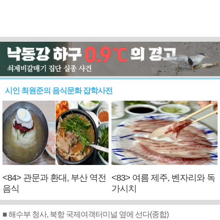
시인 최원준의 음식문화 잡학사전
<84> 관문과 환대, 부산 역전
<83> 여름 제주, 벤자리와 독
음식
가시치
■ 해수부 청사, 북항 국제여객터미널 옆에 선다(종합)