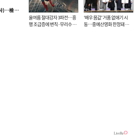
■ 검사 신분 버리고 직급하향(10년 이하 저연차 검사)…檢 중수청행 기피
올여름 절대강자 3파전…흥
‘배우 몸값’ 거품 없애기 시
행 조급증에 변칙·무리수 마
동…중예산영화 한정돼 실
케팅도
효성 의문도