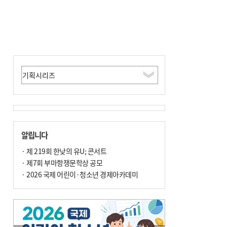
알립니다
· 제 219회 한낮의 유U; 콘서트
· 제7회 부마항쟁문학상 공모
· 2026 국제 어린이·청소년 경제아카데미