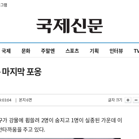
타그램
국제
문화
주말엔
스포츠
기획
인터뷰
T
 마지막 포옹
9:03:04
| 본지 6면
글자 크기
구가 강물에 휩쓸려 2명이 숨지고 1명이 실종된 가운데 이
안타까움을 주고 있다.