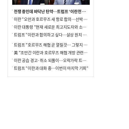
전쟁 중인데 바닥난 탄약…트럼프 ‘이란전 무기고갈’ 국방장관 질책
이란 “오만과 호르무즈 새 항로 합의…선박 안전은 보장 못해”
이란 대통령 "현재 새로운 최고지도자와 소통 어려운 상황"
트럼프 “이란과 합의하고 싶다…살상 원치 않아”
트럼프 "호르무즈 해협 곧 열릴것… 그렇지 않으면 이란에 강력 공격"
美 "조만간 이란과 호르무즈 해협 개방 관련된 합의 이뤄질 것"
이란 공습 경고·취소 되풀이…오락가락 트럼프 비꼰 ‘타코’
트럼프 “이란과 대화 중…이번이 마지막 기회”