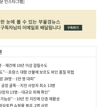
문 인스타그램]
해
5명…재건에 10년 이상 걸릴수도
수도”…프랑스 대형 산불에 보르도 와인 품질 위협
망 28명…1만 명 대피”
 공장 굴뚝…지진 사망자 최소 13명
사망자 13명…대규모 피해 확인”
 가능성”…10년 전 지진에 단층 재활성
 구마모토현 쇼핑몰 붕괴, 2명 사망