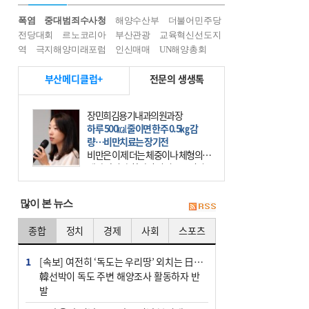
폭염
중대범죄수사청
해양수산부
더불어민주당
전당대회
르노코리아
부산관광
교육혁신선도지
역
극지해양미래포럼
인신매매
UN해양총회
부산메디클럽+
전문의 생생톡
장민희김용기내과의원과장
하루 500㎉ 줄이면 한주 0.5㎏ 감
량…비만치료는 장기전
비만은 이제 더는 체중이나 체형의 문
제가 아니다. 하나의 질병으로 인지
하고 치료와 관리를 해야 한다. 세계
보건기구(WHO)는 이미 1994년 비만
많이 본 뉴스
을 인류의 중요한
종합
정치
경제
사회
스포츠
1
[속보] 여전히 ‘독도는 우리땅’ 외치는 日…
韓선박이 독도 주변 해양조사 활동하자 반
발