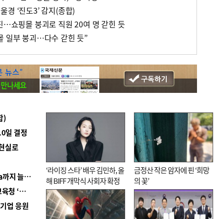
경 ‘진도3’ 감지(종합)
진…쇼핑몰 붕괴로 직원 20여 명 갇힌 듯
몰 일부 붕괴…다수 갇힌 듯”
합)
10일 결정
 현실로
‘라이징 스타’ 배우 김민하, 올
금정산 작은 암자에 핀 ‘희망
■ 경남 농정 비전 ‘잘 사는 농촌’…스마트팜 1000㏊까지 늘린다
해 BIFF 개막식 사회자 확정
의 꽃’
■ 교육혁신선도지 공모 코앞인데…구·군 난색에 교육청 ‘쩔쩔’
역기업 응원