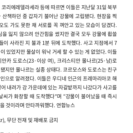
 코리에레델라세라 등에 따르면 이들은 지난달 31일 북부
 산책하던 중 갑자기 불어난 강물에 고립됐다. 현장을 찍
오도 가도 못한 채 서로를 꼭 껴안고 있는 모습이 담겼다.
심을 잃지 않으려 안간힘을 썼지만 결국 모두 강물에 휩쓸
들이 사라진 지 불과 1분 뒤에 도착했다. 사고 지점에서 7
 있었지만 물살이 워낙 거세 할 수 있는 게 없었다. 이들
비안카 도로스(23·이상 여), 크리스티안 몰나르(25·남)로
견됐지만 몰나르는 실종 상태다. 코르모스와 도로스는 친구
인으로 알려졌다. 이들은 우디네 인근의 프레마리아코 해
걸어 내려가 강 가운데에 있는 자갈밭까지 나갔다가 사고를
 날씨가 화창할 때 도착했다”며 “강물이 불어났을 때 즉시
을 것이라며 안타까워했다. 연합뉴스
kr), 무단 전재 및 재배포 금지