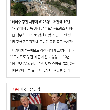
사망
베네수 강진 사망자 6125명…재건에 10년 이상 걸릴수도
“와인에서 굴뚝 냄새 날 수도”…프랑스 대형 산불에 보르도 와인 품질 위협
日 정부 “구마모토 강진 사망 28명…1만 명 대피”
日 구마모토 강진에 무너진 공장 굴뚝…지진 사망자 최소 13명
다카이치 “구마모토 강진 사망자 13명…대규모 피해 확인”
“구마모토 강진 더 큰 지진 가능성”…10년 전 지진에 단층 재활성
日 규모 7.1강진, 구마모토현 쇼핑몰 붕괴, 2명 사망
일본구마모토 규모 7.1 강진…쇼핑몰 붕괴로 직원 20여 명 갇힌 듯
[이슈]
미국 이란 공격