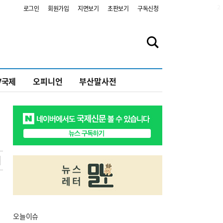
2
로그인
회원가입
지면보기
초판보기
구독신청
V국제
오피니언
부산말사전
오늘
이슈