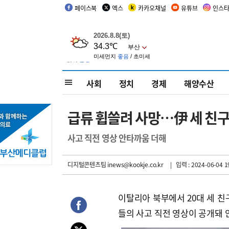
페이스북
엑스
카카오채널
유튜브
인스
사회
정치
경제
해양수산
급류 휩쓸려 사망…伊 세 친구
사고 직전 영상 안타까움 더해
디지털콘텐츠팀 inews@kookje.co.kr
| 입력 : 2024-06-04 1
이탈리아 북부에서 20대 세 친
들의 사고 직전 영상이 공개돼 