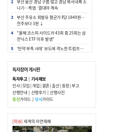
2
부산 울산 경남 구름 많고 경남 북서내륙 소
나기…폭염·열대야 계속
3
부산 주유소 휘발유 평균가 ℓ당 1849원…
전주보다 3원 ↓
4
"올해 코스피 사이드카 43회 중 25회는 삼
전닉스 ETF 이후 발생"
5
‘탄약 부족 사태’ 보도에 격노한 트럼프…
군사기밀 유출자 색출 지시
6
[속보] ‘심판 성접대’ 논란 축구협회 공식 사
독자참여 게시판
과…“현재는 부적절 행위 없어”
독자투고
|
기사제보
7
부산 앞바다에 기름 425ℓ 유출한 러시아 화
인사
|
모임
|
개업
|
결혼
|
출산
|
동정
|
부고
물선 적발
산행안내
|
산행후기
|
산행사진
8
입추 지났지만 푹푹 찐다…온열질환자 10
등산
가이드
|
낚시
가이드
년 만에 3배
9
[2026 부산청소년극지체험탐험대 현장르
포] 2회 : 하늘에서 만난 얼음의 나라
[이슈]
세계의 자연재해
10
서울 중랑구서 흉기 난동…60대 남성 2명