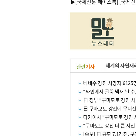
▶
[국제신문 페이스북]
[국제신
세계의 자연재
관련
기사
베네수 강진 사망자 612
“와인에서 굴뚝 냄새 날 
日 정부 “구마모토 강진 사
日 구마모토 강진에 무너진
다카이치 “구마모토 강진 
“구마모토 강진 더 큰 지진
[속보] 日 규모 7.1강진,