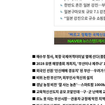
한반도 흔든 일본 강진…부울
일본구마모토 규모 7.1 강
“일본 강진으로 규슈 쇼핑
■ 해수부 청사, 북항 국제여객터미널 옆에 선다(종
■ 2028 유엔 해양총회 개최지, ‘부산이냐 제주냐’ 
■ 외국인 선원 ‘인신매매 경유지’ 된 부산…우려가
■ 비위 논란 부산TP, 외부인사 혁신위 설치
■ 르노 못 타는 부산시장…관용차 규정에 막힌 지