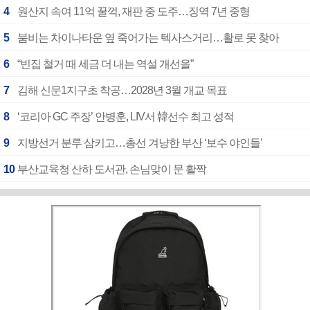
4
원산지 속여 11억 꿀꺽, 재판 중 도주…징역 7년 중형
5
붐비는 차이나타운 옆 죽어가는 텍사스거리…활로 못 찾아
6
“빈집 철거 때 세금 더 내는 역설 개선을”
7
김해 신문1지구초 착공…2028년 3월 개교 목표
8
‘코리아 GC 주장’ 안병훈, LIV서 韓선수 최고 성적
9
지방선거 분루 삼키고…총선 겨냥한 부산 ‘보수 야인들’
10
부산교육청 산하 도서관, 손님맞이 문 활짝