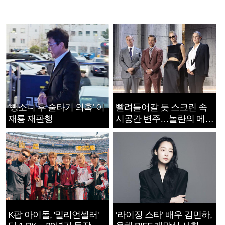
‘뺑소니 후 술타기 의혹’ 이
빨려들어갈 듯 스크린 속
재룡 재판행
시공간 변주…놀란의 메시
지는 ‘전쟁 속죄’
K팝 아이돌, '밀리언셀러'
‘라이징 스타’ 배우 김민하,