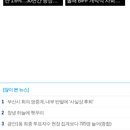
단 1.6%…30년간 등장
올해 BIFF 개막식 사회자
1182개팀 전수조사
확정
[많이 본 뉴스]
1
부산시 회의 생중계, 내부 반발에 ‘사실상 후퇴’
2
창녕 하늘에 햇무리
3
광안1동 최종 투표자수 현장 집계보다 785명 늘어(종합)