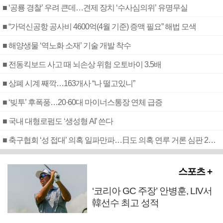
■ ‘공룡 경찰’ 우려 큰데…견제 장치 ‘수사심의위’ 유명무실
■ “가덕신공항 공사비 4600억(4월 기준) 증액 필요” 해법 모색
■ 해양생물 ‘역노화 소재’ 기술 개발 착수
■ 전동킥보드 사고 때 뇌손상 위험 오토바이 3.5배
■ 상폐 시계 째깍…163개사 “나 떨고있니”
■ ‘빚투’ 후폭풍…20·60대 마이너스통장 연체 급증
■ 국내 대형로펌도 ‘생성형 AI’ 쓴다
■ 축구협회 ‘성 접대’ 의혹 일파만파…日도 의혹 연루 거론 심판 2명 조사
스포츠 +
‘코리아 GC 주장’ 안병훈, LIV서
韓선수 최고 성적