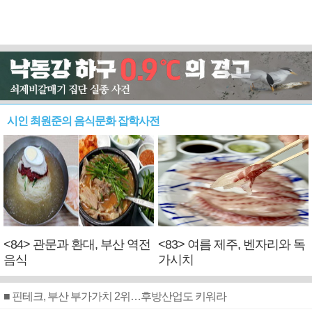
시인 최원준의 음식문화 잡학사전
<84> 관문과 환대, 부산 역전
<83> 여름 제주, 벤자리와 독
음식
가시치
■ 핀테크, 부산 부가가치 2위…후방산업도 키워라