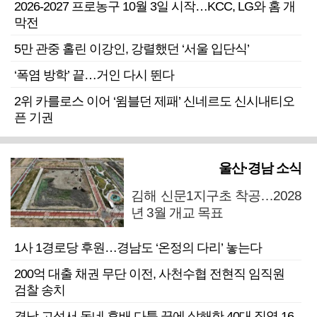
2026-2027 프로농구 10월 3일 시작…KCC, LG와 홈 개
막전
5만 관중 홀린 이강인, 강렬했던 ‘서울 입단식’
‘폭염 방학’ 끝…거인 다시 뛴다
2위 카를로스 이어 ‘윔블던 제패’ 신네르도 신시내티오
픈 기권
울산·경남 소식
김해 신문1지구초 착공…2028
년 3월 개교 목표
1사 1경로당 후원…경남도 ‘온정의 다리’ 놓는다
200억 대출 채권 무단 이전, 사천수협 전현직 임직원
검찰 송치
경남 고성서 동네 후배 다툼 끝에 살해한 40대 징역 16