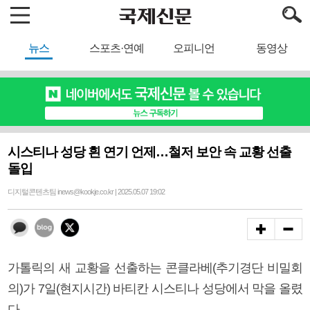
뉴스
스포츠·연예
오피니언
동영상
시스티나 성당 흰 연기 언제…철저 보안 속 교황 선출
돌입
디지털콘텐츠팀 inews@kookje.co.kr | 2025.05.07 19:02
가톨릭의 새 교황을 선출하는 콘클라베(추기경단 비밀회
의)가 7일(현지시간) 바티칸 시스티나 성당에서 막을 올렸
다.