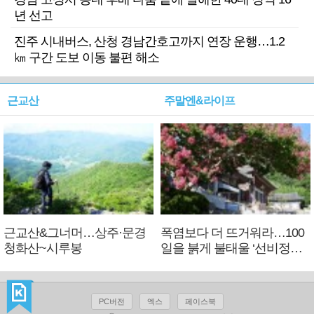
년 선고
진주 시내버스, 산청 경남간호고까지 연장 운행…1.2
㎞ 구간 도보 이동 불편 해소
근교산
주말엔&라이프
근교산&그너머…상주·문경
폭염보다 더 뜨거워라…100
청화산~시루봉
일을 붉게 불태울 ‘선비정신’
피었네
PC버전
엑스
페이스북