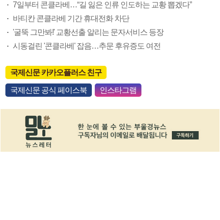
7일부터 콘클라베…“길 잃은 인류 인도하는 교황 뽑겠다”
바티칸 콘클라베 기간 휴대전화 차단
'굴뚝 그만봐!' 교황선출 알리는 문자서비스 등장
시동걸린 '콘클라베' 잡음…추문 후유증도 여전
국제신문 카카오플러스 친구
국제신문 공식 페이스북
인스타그램