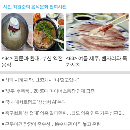
시인 최원준의 음식문화 잡학사전
<84> 관문과 환대, 부산 역전
<83> 여름 제주, 벤자리와 독
음식
가시치
■ 상폐 시계 째깍…163개사 “나 떨고있니”
■ ‘빚투’ 후폭풍…20·60대 마이너스통장 연체 급증
■ 국내 대형로펌도 ‘생성형 AI’ 쓴다
■ 축구협회 ‘성 접대’ 의혹 일파만파…日도 의혹 연루 거론 심판 2명 조사
■ 근무여건 깜깜이 중수청…檢수사관 이직 놓고 혼란