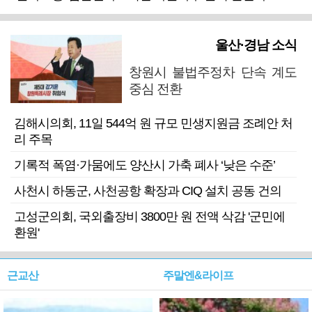
울산·경남 소식
창원시 불법주정차 단속 계도
중심 전환
김해시의회, 11일 544억 원 규모 민생지원금 조례안 처
리 주목
기록적 폭염·가뭄에도 양산시 가축 폐사 ‘낮은 수준’
사천시 하동군, 사천공항 확장과 CIQ 설치 공동 건의
고성군의회, 국외출장비 3800만 원 전액 삭감 '군민에
환원'
근교산
주말엔&라이프