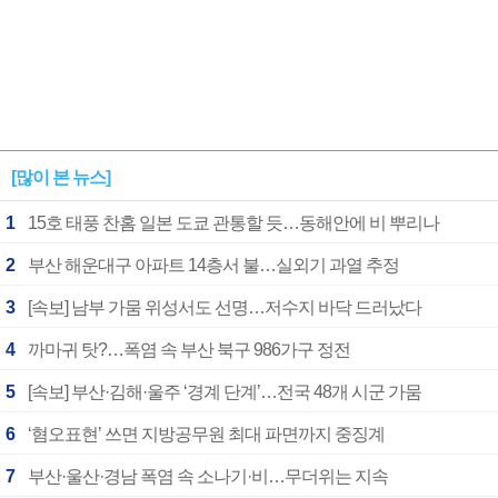
[많이 본 뉴스]
1
15호 태풍 찬홈 일본 도쿄 관통할 듯…동해안에 비 뿌리나
2
부산 해운대구 아파트 14층서 불…실외기 과열 추정
3
[속보] 남부 가뭄 위성서도 선명…저수지 바닥 드러났다
4
까마귀 탓?…폭염 속 부산 북구 986가구 정전
5
[속보] 부산·김해·울주 ‘경계 단계’…전국 48개 시군 가뭄
6
‘혐오표현’ 쓰면 지방공무원 최대 파면까지 중징계
7
부산·울산·경남 폭염 속 소나기·비…무더위는 지속