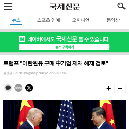
뉴스
스포츠·연예
오피니언
동영상
트럼프 "이란원유 구매 中기업 제재 해제 검토"
김진철 기자 dia1445@kookje.co.kr | 2026.05.16 10:15