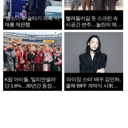
‘뺑소니 후 술타기 의혹’ 이
빨려들어갈 듯 스크린 속
재룡 재판행
시공간 변주…놀란의 메시
지는 ‘전쟁 속죄’
K팝 아이돌, '밀리언셀러'
‘라이징 스타’ 배우 김민하,
단 1.6%…30년간 등장
올해 BIFF 개막식 사회자
1182개팀 전수조사
확정