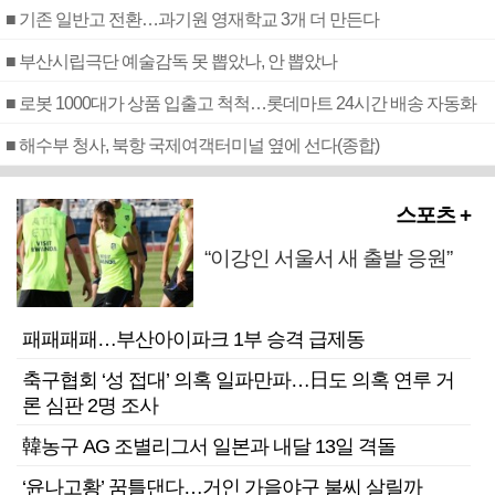
■ 기존 일반고 전환…과기원 영재학교 3개 더 만든다
■ 부산시립극단 예술감독 못 뽑았나, 안 뽑았나
■ 로봇 1000대가 상품 입출고 척척…롯데마트 24시간 배송 자동화
■ 해수부 청사, 북항 국제여객터미널 옆에 선다(종합)
스포츠 +
“이강인 서울서 새 출발 응원”
패패패패…부산아이파크 1부 승격 급제동
축구협회 ‘성 접대’ 의혹 일파만파…日도 의혹 연루 거
론 심판 2명 조사
韓농구 AG 조별리그서 일본과 내달 13일 격돌
‘윤나고황’ 꿈틀댄다…거인 가을야구 불씨 살릴까