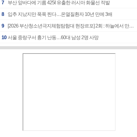
7
부산 앞바다에 기름 425ℓ 유출한 러시아 화물선 적발
8
입추 지났지만 푹푹 찐다…온열질환자 10년 만에 3배
9
[2026 부산청소년극지체험탐험대 현장르포] 2회 : 하늘에서 만난 얼음의 나라
10
서울 중랑구서 흉기 난동…60대 남성 2명 사망