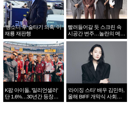
‘뺑소니 후 술타기 의혹’ 이
빨려들어갈 듯 스크린 속
재룡 재판행
시공간 변주…놀란의 메시
지는 ‘전쟁 속죄’
K팝 아이돌, '밀리언셀러'
‘라이징 스타’ 배우 김민하,
단 1.6%…30년간 등장
올해 BIFF 개막식 사회자
1182개팀 전수조사
확정