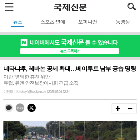
뉴스
스포츠·연예
오피니언
동영상
네타냐후, 레바논 공세 확대…베이루트 남부 공습 명령
이란 “명백한 휴전 위반”
유럽, 유엔 안전보장이사회 긴급 소집
이현정 기자 okey4@kookje.co.kr | 2026.06.01 22:24