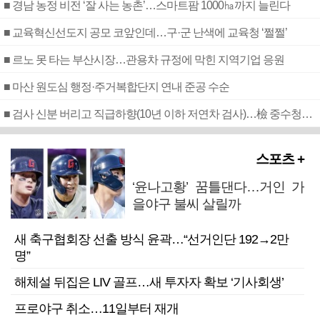
■ 경남 농정 비전 ‘잘 사는 농촌’…스마트팜 1000㏊까지 늘린다
■ 교육혁신선도지 공모 코앞인데…구·군 난색에 교육청 ‘쩔쩔’
■ 르노 못 타는 부산시장…관용차 규정에 막힌 지역기업 응원
■ 마산 원도심 행정·주거복합단지 연내 준공 수순
■ 검사 신분 버리고 직급하향(10년 이하 저연차 검사)…檢 중수청행 기피
스포츠 +
‘윤나고황’ 꿈틀댄다…거인 가
을야구 불씨 살릴까
새 축구협회장 선출 방식 윤곽…“선거인단 192→2만
명”
해체설 뒤집은 LIV 골프…새 투자자 확보 ‘기사회생’
프로야구 취소…11일부터 재개