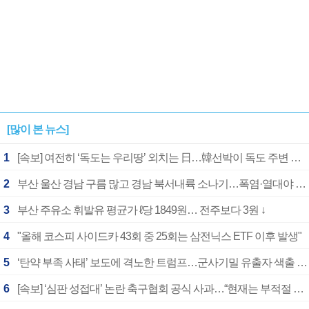
[많이 본 뉴스]
1
[속보] 여전히 ‘독도는 우리땅’ 외치는 日…韓선박이 독도 주변 해양조사 활동하자 반발
2
부산 울산 경남 구름 많고 경남 북서내륙 소나기…폭염·열대야 계속
3
부산 주유소 휘발유 평균가 ℓ당 1849원… 전주보다 3원 ↓
4
"올해 코스피 사이드카 43회 중 25회는 삼전닉스 ETF 이후 발생"
5
‘탄약 부족 사태’ 보도에 격노한 트럼프…군사기밀 유출자 색출 지시
6
[속보] ‘심판 성접대’ 논란 축구협회 공식 사과…“현재는 부적절 행위 없어”