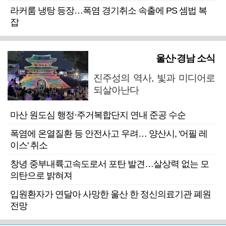
라커룸 냉탕 등장…폭염 경기취소 속출에 PS 셈법 복
잡
울산·경남 소식
진주성의 역사, 빛과 미디어로
되살아난다
마산 원도심 행정·주거복합단지 연내 준공 수순
폭염에 온열질환 등 안전사고 우려… 양산시, '어필 레
이스' 취소
창녕 중부내륙고속도로서 포탄 발견…살상력 없는 모
의탄으로 밝혀져
입원환자가 연달아 사망한 울산 한 정신의료기관 폐원
전망