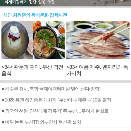
시인 최원준의 음식문화 잡학사전
<84> 관문과 환대, 부산 역전
<83> 여름 제주, 벤자리와 독
음식
가시치
■ 해수부 청사, 북항 국제여객터미널 옆에 선다(종합)
■ 2028 유엔 해양총회 개최지, ‘부산이냐 제주냐’ 10일 결정
■ 외국인 선원 ‘인신매매 경유지’ 된 부산…우려가 현실로
■ 비위 논란 부산TP, 외부인사 혁신위 설치