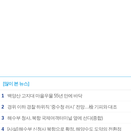
1182개팀 전수조사
확정
[많이 본 뉴스]
1
백양산 고지대 마을우물 55년 만에 바닥
2
경위 이하 경찰 하위직 ‘중수청 러시’ 전망…檢 기피와 대조
3
해수부 청사, 북항 국제여객터미널 옆에 선다(종합)
4
[사설] 해수부 신청사 북항으로 확정, 해양수도 도약의 전환점