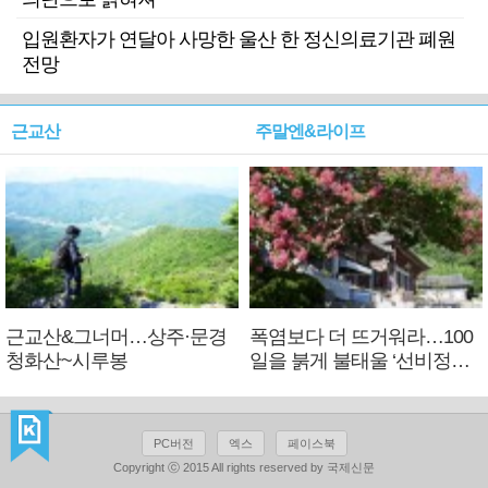
입원환자가 연달아 사망한 울산 한 정신의료기관 폐원
전망
근교산
주말엔&라이프
근교산&그너머…상주·문경
폭염보다 더 뜨거워라…100
청화산~시루봉
일을 붉게 불태울 ‘선비정신’
피었네
PC버전
엑스
페이스북
Copyright ⓒ 2015 All rights reserved by 국제신문