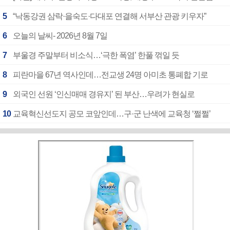
5
“낙동강권 삼락·을숙도·다대포 연결해 서부산 관광 키우자”
6
오늘의 날씨- 2026년 8월 7일
7
부울경 주말부터 비소식…‘극한 폭염’ 한풀 꺾일 듯
8
피란마을 67년 역사인데…전교생 24명 아미초 통폐합 기로
9
외국인 선원 ‘인신매매 경유지’ 된 부산…우려가 현실로
10
교육혁신선도지 공모 코앞인데…구·군 난색에 교육청 ‘쩔쩔’