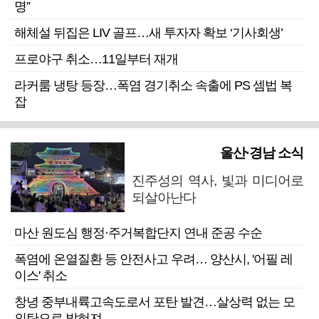
명”
해체설 뒤집은 LIV 골프…새 투자자 확보 ‘기사회생’
프로야구 취소…11일부터 재개
라커룸 냉탕 등장…폭염 경기취소 속출에 PS 셈법 복
잡
울산·경남 소식
진주성의 역사, 빛과 미디어로
되살아난다
마산 원도심 행정·주거복합단지 연내 준공 수순
폭염에 온열질환 등 안전사고 우려… 양산시, '어필 레
이스' 취소
창녕 중부내륙고속도로서 포탄 발견…살상력 없는 모
의탄으로 밝혀져