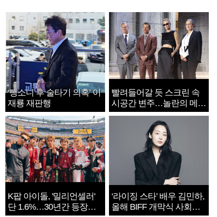
‘뺑소니 후 술타기 의혹’ 이
빨려들어갈 듯 스크린 속
재룡 재판행
시공간 변주…놀란의 메시
지는 ‘전쟁 속죄’
K팝 아이돌, '밀리언셀러'
‘라이징 스타’ 배우 김민하,
단 1.6%…30년간 등장
올해 BIFF 개막식 사회자