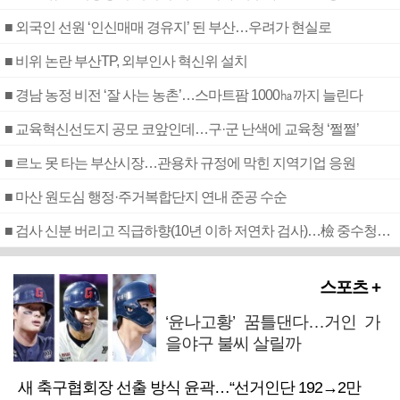
■ 외국인 선원 ‘인신매매 경유지’ 된 부산…우려가 현실로
■ 비위 논란 부산TP, 외부인사 혁신위 설치
■ 경남 농정 비전 ‘잘 사는 농촌’…스마트팜 1000㏊까지 늘린다
■ 교육혁신선도지 공모 코앞인데…구·군 난색에 교육청 ‘쩔쩔’
■ 르노 못 타는 부산시장…관용차 규정에 막힌 지역기업 응원
■ 마산 원도심 행정·주거복합단지 연내 준공 수순
■ 검사 신분 버리고 직급하향(10년 이하 저연차 검사)…檢 중수청행 기피
스포츠 +
‘윤나고황’ 꿈틀댄다…거인 가
을야구 불씨 살릴까
새 축구협회장 선출 방식 윤곽…“선거인단 192→2만