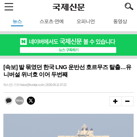
뉴스
스포츠·연예
오피니언
동영상
[속보] 발 묶였던 한국 LNG 운반선 호르무즈 탈출…유
니버설 위너호 이어 두번째
허시언 기자 hsiun@kookje.co.kr | 2026.06.11 07:22