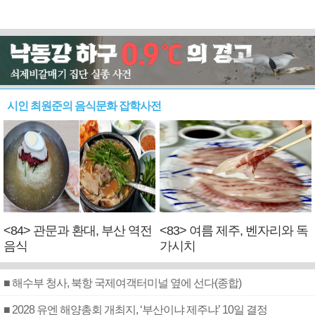
시인 최원준의 음식문화 잡학사전
<84> 관문과 환대, 부산 역전
<83> 여름 제주, 벤자리와 독
음식
가시치
■ 해수부 청사, 북항 국제여객터미널 옆에 선다(종합)
■ 2028 유엔 해양총회 개최지, ‘부산이냐 제주냐’ 10일 결정