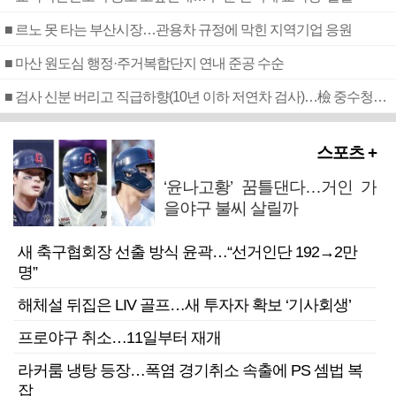
■ 르노 못 타는 부산시장…관용차 규정에 막힌 지역기업 응원
■ 마산 원도심 행정·주거복합단지 연내 준공 수순
■ 검사 신분 버리고 직급하향(10년 이하 저연차 검사)…檢 중수청행 기피
스포츠 +
‘윤나고황’ 꿈틀댄다…거인 가
을야구 불씨 살릴까
새 축구협회장 선출 방식 윤곽…“선거인단 192→2만
명”
해체설 뒤집은 LIV 골프…새 투자자 확보 ‘기사회생’
프로야구 취소…11일부터 재개
라커룸 냉탕 등장…폭염 경기취소 속출에 PS 셈법 복
잡