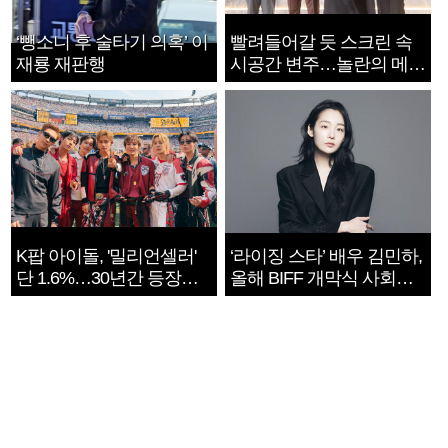
‘뺑소니 후 술타기 의혹’ 이
빨려들어갈 듯 스크린 속
재룡 재판행
시공간 변주…놀란의 메시
지는 ‘전쟁 속죄’
K팝 아이돌, '밀리언셀러'
‘라이징 스타’ 배우 김민하,
단 1.6%…30년간 등장
올해 BIFF 개막식 사회자
1182개팀 전수조사
확정