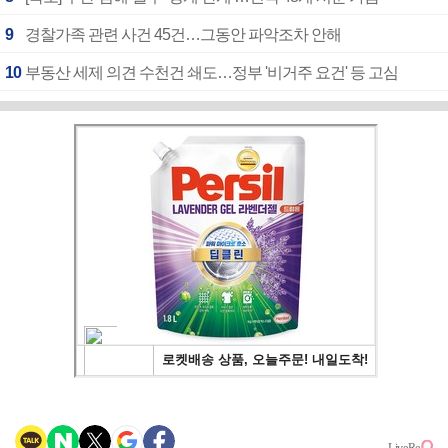
9
경찰가족 관련 사건 45건…그동안 파악조차 안해
10
부동산 세제 의견 수천건 쇄도…정부 '비거주 요건' 등 고심