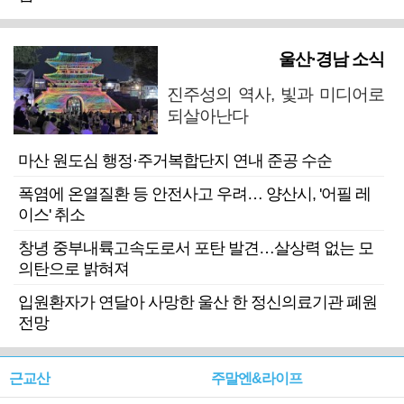
울산·경남 소식
진주성의 역사, 빛과 미디어로
되살아난다
마산 원도심 행정·주거복합단지 연내 준공 수순
폭염에 온열질환 등 안전사고 우려… 양산시, '어필 레
이스' 취소
창녕 중부내륙고속도로서 포탄 발견…살상력 없는 모
의탄으로 밝혀져
입원환자가 연달아 사망한 울산 한 정신의료기관 폐원
전망
근교산
주말엔&라이프