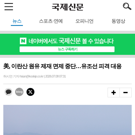
뉴스
스포츠·연예
오피니언
동영상
美, 이란산 원유 제재 면제 중단…유조선 피격 대응
허시언 기자 hsiun@kookje.co.kr | 2026.07.08 07:31