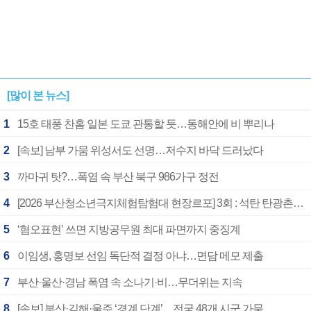
[많이 본 뉴스]
1
15호 태풍 찬홈 일본 도쿄 관통할 듯…동해안에 비 뿌리나
2
[속보] 남부 가뭄 위성서도 선명…저수지 바닥 드러났다
3
까마귀 탓?…폭염 속 부산 북구 986가구 정전
4
[2026 부산청소년극지체험탐험대 현장르포] 3회 : 석탄 탄광촌에서 북극 연구의 중심지로
5
‘혐오표현’ 쓰면 지방공무원 최대 파면까지 중징계
6
이임생, 홍명보 선임 독단적 결정 아냐…면담 메모 제출
7
부산·울산·경남 폭염 속 소나기·비…무더위는 지속
8
[속보] 부산·김해·울주 ‘경계 단계’…전국 48개 시군 가뭄