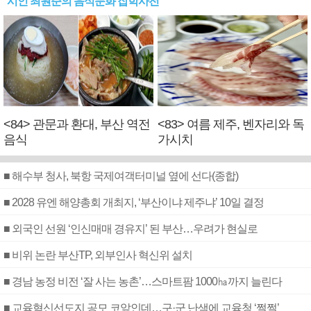
시인 최원준의 음식문화 잡학사전
<84> 관문과 환대, 부산 역전
<83> 여름 제주, 벤자리와 독
음식
가시치
■ 해수부 청사, 북항 국제여객터미널 옆에 선다(종합)
■ 2028 유엔 해양총회 개최지, ‘부산이냐 제주냐’ 10일 결정
■ 외국인 선원 ‘인신매매 경유지’ 된 부산…우려가 현실로
■ 비위 논란 부산TP, 외부인사 혁신위 설치
■ 경남 농정 비전 ‘잘 사는 농촌’…스마트팜 1000㏊까지 늘린다
■ 교육혁신선도지 공모 코앞인데…구·군 난색에 교육청 ‘쩔쩔’