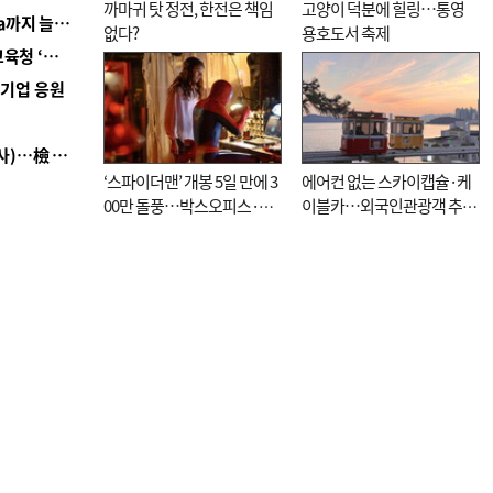
까마귀 탓 정전, 한전은 책임
고양이 덕분에 힐링…통영
■ 경남 농정 비전 ‘잘 사는 농촌’…스마트팜 1000㏊까지 늘린다
없다?
용호도서 축제
■ 교육혁신선도지 공모 코앞인데…구·군 난색에 교육청 ‘쩔쩔’
역기업 응원
■ 검사 신분 버리고 직급하향(10년 이하 저연차 검사)…檢 중수청행 기피
‘스파이더맨’ 개봉 5일 만에 3
에어컨 없는 스카이캡슐·케
00만 돌풍…박스오피스·예
이블카…외국인관광객 추억
매율 동시 1위
대신 고역 될라