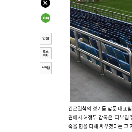
건곤일척의 경기를 앞둔 대표팀의
견에서 허정무 감독은 '파부침주
죽을 힘을 다해 싸우겠다는 그 