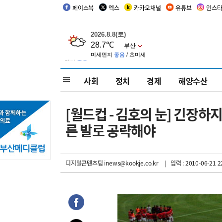
페이스북
엑스
카카오채널
유튜브
인스
사회
정치
경제
해양수산
[월드컵 - 김호의 눈] 긴장하
른 발로 공략해야
디지털콘텐츠팀 inews@kookje.co.kr
| 입력 : 2010-06-21 2