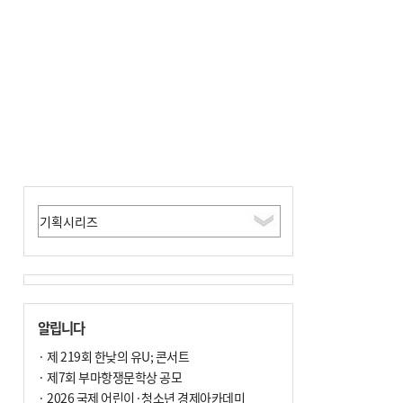
전닉스 ETF 이후 발생"
알립니다
· 제 219회 한낮의 유U; 콘서트
· 제7회 부마항쟁문학상 공모
· 2026 국제 어린이·청소년 경제아카데미