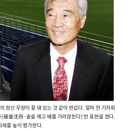
 정신 무장이 잘 돼 있는 것 같아 반갑다. 얼마 전 기자회
(破釜沈舟·솥을 깨고 배를 가라앉힌다)'란 표현을 썼다.
자세를 높이 평가한다.