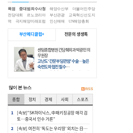
폭염
중대범죄수사청
해양수산부
더불어민주당
전당대회
르노코리아
부산관광
교육혁신선도지
역
극지해양미래포럼
인신매매
UN해양총회
부산메디클럽+
전문의 생생톡
센텀종합병원 간담췌외과 박광민 의
무원장
고난도 ‘간문부 담관암’ 수술…높은
숙련도와 협진 필수
간문부 담관암(클라츠킨 종양)은 좌
우 간에서 나오는, 담관(담즙 배출 경
로)이 합쳐지는 부위인 ‘간문부(肝門
많이 본 뉴스
部)’에 생기는 악성 종양이다. 간동맥
문맥 림프절 담
종합
정치
경제
사회
스포츠
1
[속보]“SK하이닉스, 中패키징공장 매각 검
토…중국서 인수 거론”
2
[속보] 여전히 ‘독도는 우리땅’ 외치는 日…