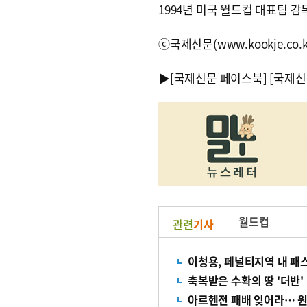
1994년 미국 월드컵 대표팀 감
ⓒ국제신문(www.kookje.co.
▶
[국제신문 페이스북]
[국제신
월드컵
관련
기사
이청용, 페널티지역 내 패
축복받은 수확의 땅 '더반'
아르헨전 패배 잊어라… 원