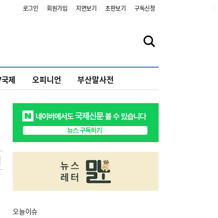
2
로그인
회원가입
지면보기
초판보기
구독신청
V국제
오피니언
부산말사전
오늘
이슈