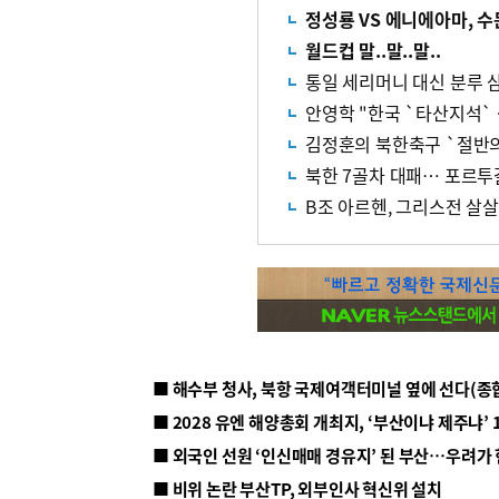
정성룡 VS 에니에아마, 
월드컵 말..말..말..
통일 세리머니 대신 분루 
안영학 "한국 `타산지석`
김정훈의 북한축구 `절반의
북한 7골차 대패… 포르투
B조 아르헨, 그리스전 살살
■ 해수부 청사, 북항 국제여객터미널 옆에 선다(종
■ 2028 유엔 해양총회 개최지, ‘부산이냐 제주냐’ 
■ 외국인 선원 ‘인신매매 경유지’ 된 부산…우려가
■ 비위 논란 부산TP, 외부인사 혁신위 설치