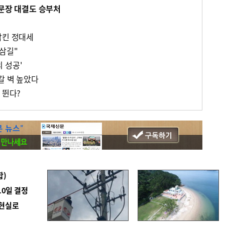
수문장 대결도 승부처
삼킨 정대세
 삼길"
 성공'
갈 벽 높았다
 뛴다?
합)
10일 결정
 현실로