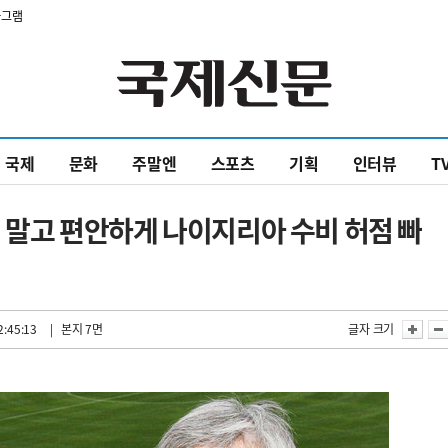
타그램
국제
문화
주말엔
스포츠
기획
인터뷰
T
지 말고 편안하게 나이지리아 수비 허점 빠
2:45:13
| 본지 7면
글자 크기