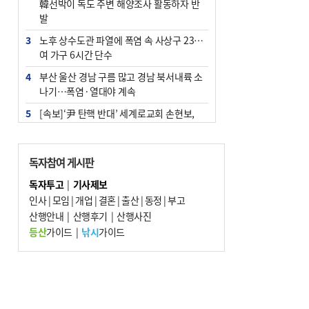
韓선박이 독도 주변 해양조사 활동하자 반
발
3
노후 상수도관 파열에 폭염 속 사상구 2300
여 가구 6시간 단수
4
부산 울산 경남 구름 많고 경남 북서내륙 소
나기…폭염·열대야 계속
5
[속보]‘尹 탄핵 반대’ 세계로교회 손현보,
백악관서 트럼프 접견
6
‘탄약 부족 사태’ 보도에 격노한 트럼프…
독자참여 게시판
군사기밀 유출자 색출 지시
독자투고
|
기사제보
7
부산 주유소 휘발유 평균가 ℓ당 1849원…
인사
|
모임
|
개업
|
결혼
|
출산
|
동정
|
부고
전주보다 3원 ↓
산행안내
|
산행후기
|
산행사진
8
[속보] ‘심판 성접대’ 논란 축구협회 공식 사
등산
가이드
|
낚시
가이드
과…“현재는 부적절 행위 없어”
9
서울 중랑구서 흉기 난동…60대 남성 2명
사망
10
"올해 코스피 사이드카 43회 중 25회는 삼